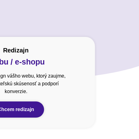
Redizajn
u / e-shopu
gn vášho webu, ktorý zaujme,
ateľskú skúsenosť a podporí
konverzie.
Chcem redizajn