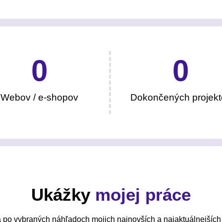
0
0
Webov / e-shopov
Dokončených projekt
Ukážky
mojej práce
 po vybraných náhľadoch mojich najnovších a najaktuálnejších 