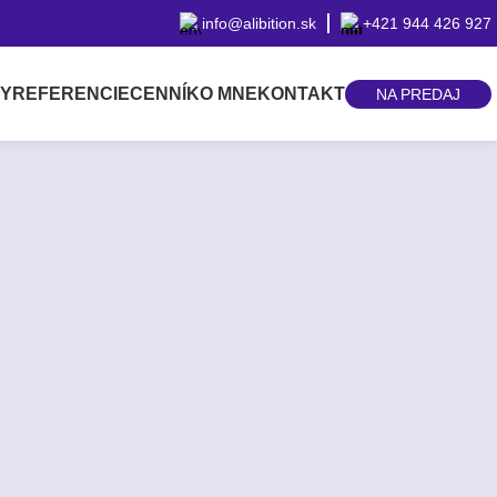
info@alibition.sk
+421 944 426 927
BY
REFERENCIE
CENNÍK
O MNE
KONTAKT
NA PREDAJ