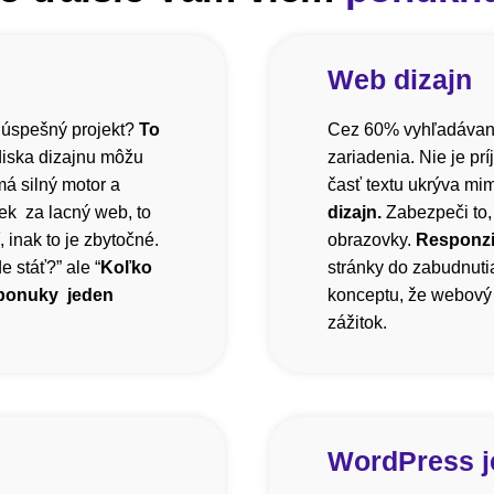
Web dizajn
 úspešný projekt?
To
Cez 60% vyhľadávani
diska dizajnu môžu
zariadenia. Nie je pr
á silný motor a
časť textu ukrýva mi
ek za lacný web, to
dizajn.
Zabezpeči to,
inak to je zbytočné.
obrazovky.
Responzi
 stáť?” ale “
Koľko
stránky do zabudnutia
 ponuky jeden
konceptu, že webový 
zážitok.
WordPress j