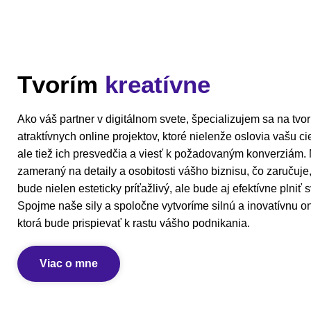
Tvorím
kreatívne
Ako váš partner v digitálnom svete, špecializujem sa na tvo
atraktívnych online projektov, ktoré nielenže oslovia vašu c
ale tiež ich presvedčia a viesť k požadovaným konverziám. M
zameraný na detaily a osobitosti vášho biznisu, čo zaručuje
bude nielen esteticky príťažlivý, ale bude aj efektívne plniť s
Spojme naše sily a spoločne vytvoríme silnú a inovatívnu on
ktorá bude prispievať k rastu vášho podnikania.
Viac o mne