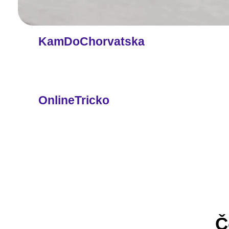
KamDoChorvatska
OnlineTricko
Č