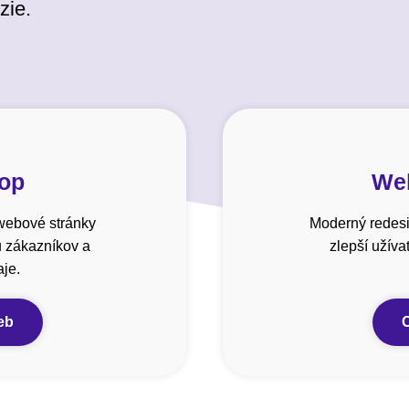
zie.
hop
Web
webové stránky
Moderný redesi
u zákazníkov a
zlepší užív
je.
eb