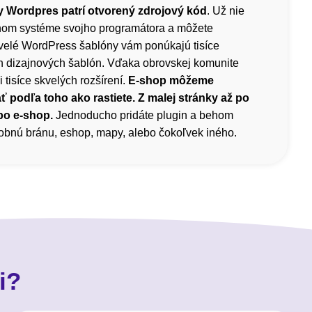
 Wordpres patrí otvorený zdrojový kód
. Už nie
čnom systéme svojho programátora a môžete
velé WordPress šablóny vám ponúkajú tisíce
h dizajnových šablón. Vďaka obrovskej komunite
i tisíce skvelých rozšírení.
E-shop môžeme
ť podľa toho ako rastiete. Z malej stránky až po
bo e-shop.
Jednoducho pridáte plugin a behom
atobnú bránu, eshop, mapy, alebo čokoľvek iného.
i?