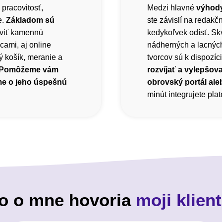
 pracovitosť,
Medzi hlavné
výhody
e.
Základom sú
ste závislí na redak
viť kamennú
kedykoľvek odísť. Sk
cami, aj online
nádherných a lacnýc
 košík, meranie a
tvorcov sú k dispozíci
Pomôžeme vám
rozvíjať a vylepšova
me o jeho úspešnú
obrovský portál ale
minút integrujete pl
o o mne hovoria
moji klient