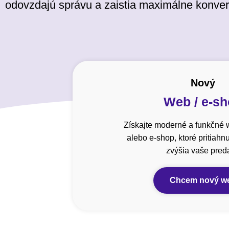
odovzdajú správu a zaistia maximálne konver
Nový
Web / e-s
Získajte moderné a funkčné 
alebo e-shop, ktoré pritiahn
zvýšia vaše preda
Chcem nový w