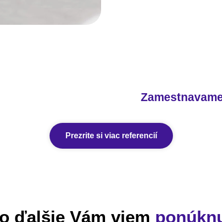
Zamestnavam
Prezrite si viac referencií
o ďalšie Vám viem
ponúkn