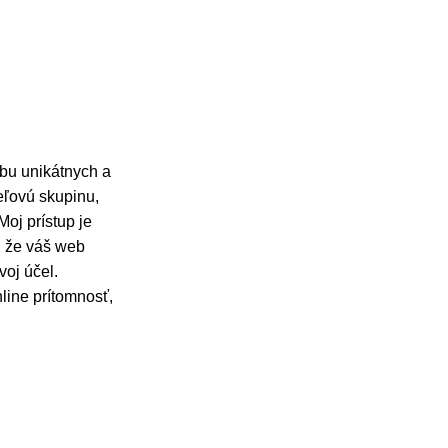
rbu unikátnych a
ieľovú skupinu,
oj prístup je
, že váš web
voj účel.
line prítomnosť,