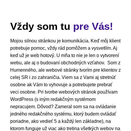
Vždy som tu
pre Vás!
Mojou silnou stránkou je komunikácia. Keď môj klient
potrebuje pomoc, vždy rád pomôžem a vysvetlím. Aj
keď už je web hotový. U mňa to nie je len o vytvorení
webu, ale aj o budovaní obchodných vzťahov. Som z
Humenného, ale webové stránky tvorím pre klientov z
celej SR i zo zahraničia. Viem sa z Vami aj stretnúť
osobne ak Vám to vyhovuje a potrebujete prebrať
veci osobne. Pri tvorbe webových stránok používam
WordPress (s iným redakčným systémom
nepracujem. Dôvod? Zameral som sa na ovládanie
jedného redakčného systému, ktorý budem ovládať
poriadne, ako vedieť 5 a každý len základne), na
ktorom funguje už viac ako tretina všetkých webov na