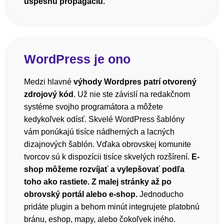
úspešnú propagáciu.
WordPress je ono
Medzi hlavné
výhody Wordpres patrí otvorený
zdrojový kód
. Už nie ste závislí na redakčnom
systéme svojho programátora a môžete
kedykoľvek odísť. Skvelé WordPress šablóny
vám ponúkajú tisíce nádherných a lacných
dizajnových šablón. Vďaka obrovskej komunite
tvorcov sú k dispozícii tisíce skvelých rozšírení.
E-
shop môžeme rozvíjať a vylepšovať podľa
toho ako rastiete. Z malej stránky až po
obrovský portál alebo e-shop.
Jednoducho
pridáte plugin a behom minút integrujete platobnú
bránu, eshop, mapy, alebo čokoľvek iného.