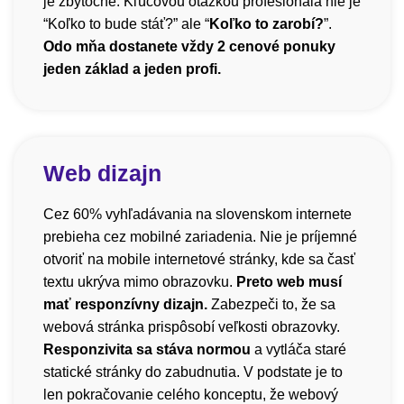
je zbytočné. Kľúčovou otázkou profesionála nie je
“Koľko to bude stáť?” ale “
Koľko to zarobí?
”.
Odo mňa dostanete vždy 2 cenové ponuky
jeden základ a jeden profi.
Web dizajn
Cez 60% vyhľadávania na slovenskom internete
prebieha cez mobilné zariadenia. Nie je príjemné
otvoriť na mobile internetové stránky, kde sa časť
textu ukrýva mimo obrazovku.
Preto web musí
mať responzívny dizajn.
Zabezpeči to, že sa
webová stránka prispôsobí veľkosti obrazovky.
Responzivita sa stáva normou
a vytláča staré
statické stránky do zabudnutia. V podstate je to
len pokračovanie celého konceptu, že webový