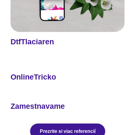
DtfTlaciaren
OnlineTricko
Zamestnavame
Prezrite si viac referencií