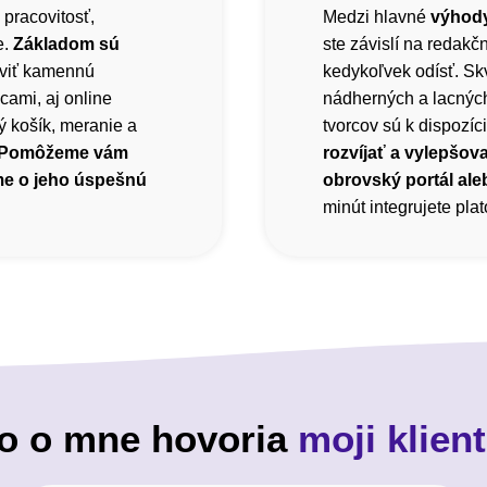
 pracovitosť,
Medzi hlavné
výhody
e.
Základom sú
ste závislí na redak
viť kamennú
kedykoľvek odísť. Sk
cami, aj online
nádherných a lacnýc
 košík, meranie a
tvorcov sú k dispozíci
Pomôžeme vám
rozvíjať a vylepšova
me o jeho úspešnú
obrovský portál ale
minút integrujete pl
o o mne hovoria
moji klient