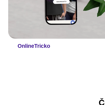
OnlineTricko
Č