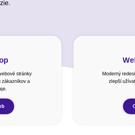
zie.
hop
Web
webové stránky
Moderný redesi
u zákazníkov a
zlepší užív
je.
eb