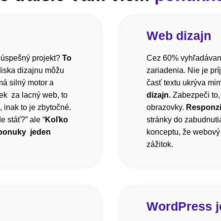
Web dizajn
 úspešný projekt?
To
Cez 60% vyhľadávani
diska dizajnu môžu
zariadenia. Nie je pr
á silný motor a
časť textu ukrýva mi
ek za lacný web, to
dizajn.
Zabezpeči to,
inak to je zbytočné.
obrazovky.
Responzi
 stáť?” ale “
Koľko
stránky do zabudnutia
 ponuky jeden
konceptu, že webový 
zážitok.
WordPress j