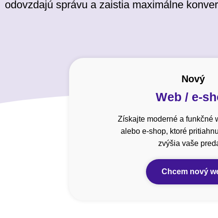
odovzdajú správu a zaistia maximálne konver
Nový
Web / e-s
Získajte moderné a funkčné 
alebo e-shop, ktoré pritiahn
zvýšia vaše preda
Chcem nový w