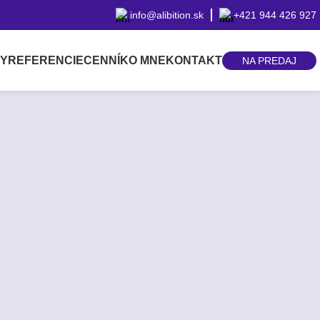
info@alibition.sk
+421 944 426 927
BY
REFERENCIE
CENNÍK
O MNE
KONTAKT
NA PREDAJ