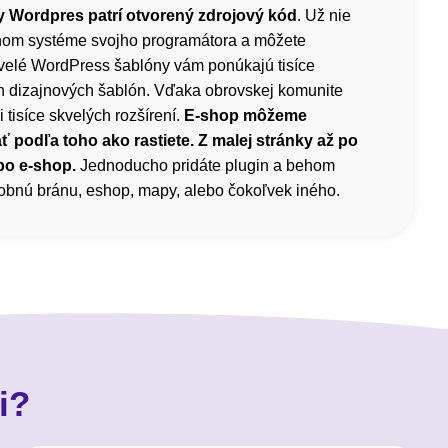
 Wordpres patrí otvorený zdrojový kód
. Už nie
čnom systéme svojho programátora a môžete
velé WordPress šablóny vám ponúkajú tisíce
h dizajnových šablón. Vďaka obrovskej komunite
i tisíce skvelých rozšírení.
E-shop môžeme
ť podľa toho ako rastiete. Z malej stránky až po
bo e-shop.
Jednoducho pridáte plugin a behom
atobnú bránu, eshop, mapy, alebo čokoľvek iného.
i?