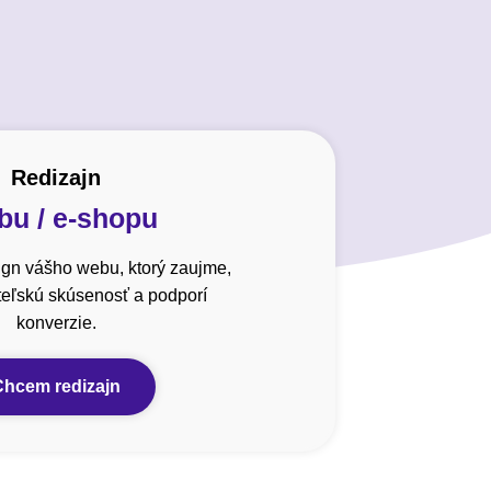
Redizajn
u / e-shopu
gn vášho webu, ktorý zaujme,
ateľskú skúsenosť a podporí
konverzie.
Chcem redizajn