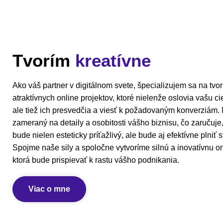
Tvorím
kreatívne
Ako váš partner v digitálnom svete, špecializujem sa na tvo
atraktívnych online projektov, ktoré nielenže oslovia vašu c
ale tiež ich presvedčia a viesť k požadovaným konverziám. M
zameraný na detaily a osobitosti vášho biznisu, čo zaručuje
bude nielen esteticky príťažlivý, ale bude aj efektívne plniť s
Spojme naše sily a spoločne vytvoríme silnú a inovatívnu on
ktorá bude prispievať k rastu vášho podnikania.
Viac o mne