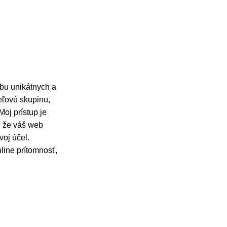
rbu unikátnych a
ieľovú skupinu,
oj prístup je
, že váš web
voj účel.
line prítomnosť,