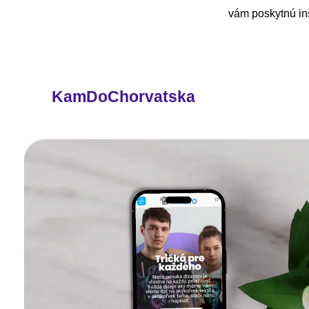
vám poskytnú inš
KamDoChorvatska