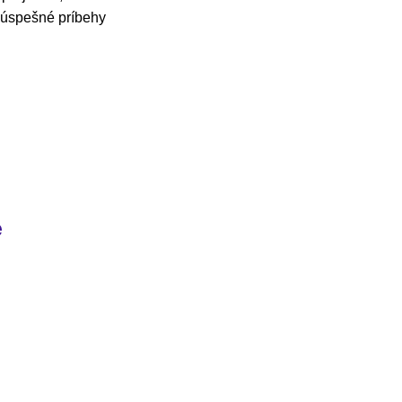
e úspešné príbehy
e