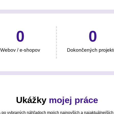
0
0
Webov / e-shopov
Dokončených projekt
Ukážky
mojej práce
 po vybraných náhľadoch mojich najnovších a najaktuálnejších 