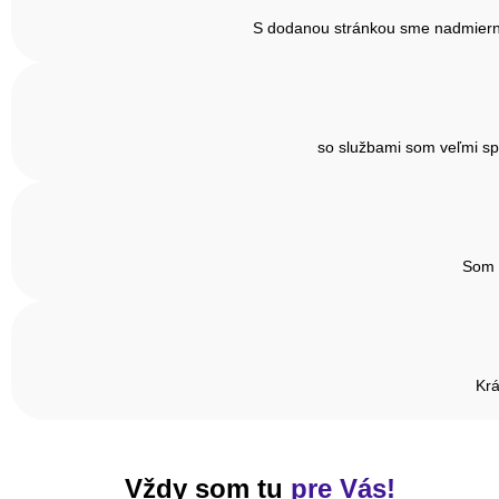
S dodanou stránkou sme nadmiernu 
so službami som veľmi sp
Som v
Krá
Vždy som tu
pre Vás!