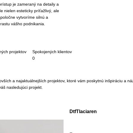
rístup je zameraný na detaily a
 nielen esteticky príťažlivý, ale
 spoločne vytvoríme silnú a
 rastu vášho podnikania.
ých projektov
Spokojených klientov
0
ších a najaktuálnejších projektov, ktoré vám poskytnú inšpiráciu a náz
áš nasledujúci projekt.
DtfTlaciaren