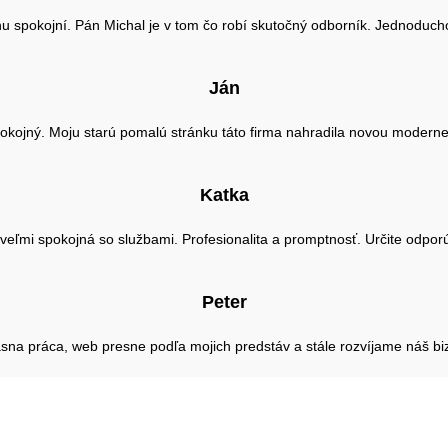
spokojní. Pán Michal je v tom čo robí skutočný odborník. Jednoducho p
Ján
okojný. Moju starú pomalú stránku táto firma nahradila novou moderne
Katka
eľmi spokojná so službami. Profesionalita a promptnosť. Určite odpo
Peter
sna práca, web presne podľa mojich predstáv a stále rozvíjame náš bi