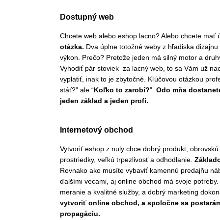
Dostupný web
Chcete web alebo eshop lacno? Alebo chcete mať 
otázka.
Dva úplne totožné weby z hľadiska dizajnu
výkon. Prečo? Pretože jeden má silný motor a dru
Vyhodiť pár stoviek za lacný web, to sa Vám už n
vyplatiť, inak to je zbytočné. Kľúčovou otázkou prof
stáť?” ale “
Koľko to zarobí?
”.
Odo mňa dostanet
jeden základ a jeden profi.
Internetový obchod
Vytvoriť eshop z nuly chce dobrý produkt, obrovskú 
prostriedky, veľkú trpezlivosť a odhodlanie.
Základ
Rovnako ako musíte vybaviť kamennú predajňu náb
ďalšími vecami, aj online obchod má svoje potreby
meranie a kvalitné služby, a dobrý marketing doko
vytvoriť online obchod, a spoločne sa postará
propagáciu.