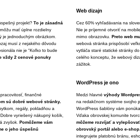
Web dizajn
úspešný projekt?
To je zásadná
Cez 60% vyhľadávania na sloven
 môžu mať úplne rozdielny
Nie je príjemné otvoriť na mobil
hý je jednoduchým obrázkom.
mimo obrazovku.
Preto web mu
aozaj musí z nejakého dôvodu
webová stránka prispôsobí veľk
esionála nie je “Koľko to bude
vytláča staré statické stránky d
e vždy 2 cenové ponuky
celého konceptu, že webový diza
zážitok.
WordPress je ono
pracovitosť, finančné
Medzi hlavné
výhody Wordpres
om sú dobré webové stránky.
na redakčnom systéme svojho p
ytkom, regály, pokladňou a
WordPress šablóny vám ponúkajú
. Dobre vyriešený nákupný košík,
Vďaka obrovskej komunite tvorcov
ná zvyšok.
Pomôžeme vám
môžeme rozvíjať a vylepšovať 
me o jeho úspešnú
obrovský portál alebo e-shop
integrujete platobnú bránu, esh