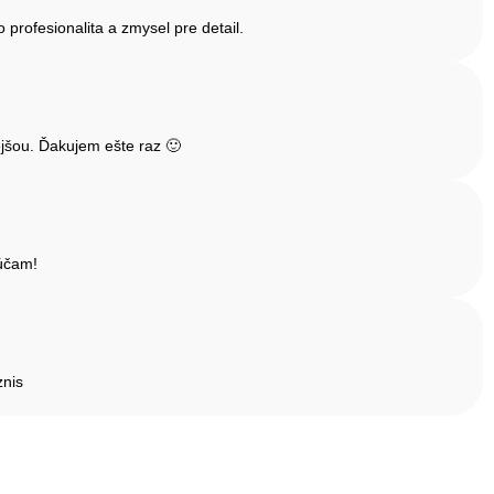
rofesionalita a zmysel pre detail.
jšou. Ďakujem ešte raz 🙂
rúčam!
znis