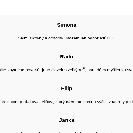
Simona
Veľmi šikovný a ochotný, môžem len odporučiť TOP
Rado
lite zbytočne hovoriť, je to človek s veľkým Č, sám dáva myšlienku svo
Filip
u sa chcem poďakovať Mišovi, ktorý nám maximalne výšiel v ustrety pri 
Janka