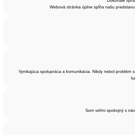
Dokonale sprac
Webová stránka úplne spĺňa našu predstavu, j
Vynikajúca spolupráca a komunikácia. Nikdy nebol problém sa 
ka
Som veľmi spokojný s náv