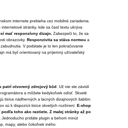
skom internete prebieha cez mobilné zariadenia.
e internetové stránky, kde sa časť textu ukrýva
sí mať responzívny dizajn.
Zabezpeči to, že sa
osti obrazovky.
Responzivita sa stáva normou
a
o zabudnutia. V podstate je to len pokračovanie
jn má byť orientovaný na príjemný užívateľský
 patrí otvorený zdrojový kód
. Už nie ste závislí
rogramátora a môžete kedykoľvek odísť. Skvelé
 tisíce nádherných a lacných dizajnových šablón.
 sú k dispozícii tisíce skvelých rozšírení.
E-shop
podľa toho ako rastiete. Z malej stránky až po
.
Jednoducho pridáte plugin a behom minút
op, mapy, alebo čokoľvek iného.