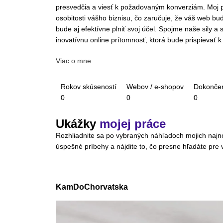
presvedčia a viesť k požadovaným konverziám. Moj p
osobitosti vášho biznisu, čo zaručuje, že váš web bude
bude aj efektívne plniť svoj účel. Spojme naše sily a
inovatívnu online prítomnosť, ktorá bude prispievať k
Viac o mne
Rokov skúseností
Webov / e-shopov
Dokončen
0
0
0
Ukážky
mojej práce
Rozhliadnite sa po vybraných náhľadoch mojich najnov
úspešné príbehy a nájdite to, čo presne hľadáte pre v
KamDoChorvatska