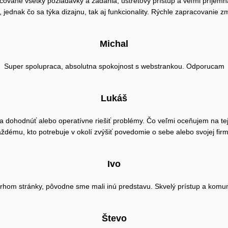
ované všetky požiadavky a zadania, ústretový prístup a veľmi príjem
ednak čo sa týka dizajnu, tak aj funkcionality. Rýchle zapracovanie z
Michal
Super spolupraca, absolutna spokojnost s webstrankou. Odporucam
Lukáš
dohodnúť alebo operatívne riešiť problémy. Čo veľmi oceňujem na tejto 
ždému, kto potrebuje v okolí zvýšiť povedomie o sebe alebo svojej fir
Ivo
rhom stránky, pôvodne sme mali inú predstavu. Skvelý prístup a komun
Števo