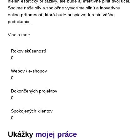
nielen esteticky príťažlivý, ale bude aj efektívne plniť svoj účel.
Spojme naše sily a spoločne vytvoríme silnú a inovatívnu
online prítomnosť, ktorá bude prispievať k rastu vášho
podnikania.
Viac o mne
Rokov skúseností
0
Webov / e-shopov
0
Dokončených projektov
0
Spokojených klientov
0
Ukážky
mojej práce