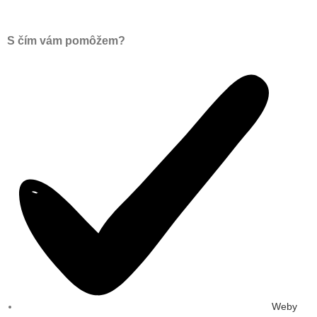
S čím vám pomôžem?
Weby