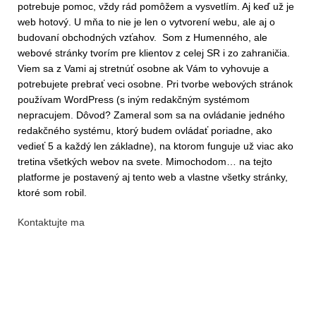
potrebuje pomoc, vždy rád pomôžem a vysvetlím. Aj keď už je
web hotový. U mňa to nie je len o vytvorení webu, ale aj o
budovaní obchodných vzťahov. Som z Humenného, ale
webové stránky tvorím pre klientov z celej SR i zo zahraničia.
Viem sa z Vami aj stretnúť osobne ak Vám to vyhovuje a
potrebujete prebrať veci osobne. Pri tvorbe webových stránok
používam WordPress (s iným redakčným systémom
nepracujem. Dôvod? Zameral som sa na ovládanie jedného
redakčného systému, ktorý budem ovládať poriadne, ako
vedieť 5 a každý len základne), na ktorom funguje už viac ako
tretina všetkých webov na svete. Mimochodom… na tejto
platforme je postavený aj tento web a vlastne všetky stránky,
ktoré som robil.
Kontaktujte ma