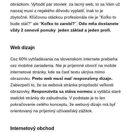
obrázkom. Vyhodiť pár stoviek za lacný web, to sa Vám už
naozaj musí z nejakého dôvodu vyplatiť, inak to je
zbytočné. Kľúčovou otázkou profesionála nie je “Koľko to
bude stáť?” ale “
Koľko to zarobí?
”.
Odo mňa dostanete
vždy 2 cenové ponuky jeden základ a jeden profi.
Web dizajn
Cez 60% vyhľadávania na slovenskom internete prebieha
cez mobilné zariadenia. Nie je príjemné otvoriť na mobile
internetové stránky, kde sa časť textu ukrýva mimo
obrazovku.
Preto web musí mať responzívny dizajn.
Zabezpeči to, že sa webová stránka prispôsobí veľkosti
obrazovky.
Responzivita sa stáva normou
a vytláča staré
statické stránky do zabudnutia. V podstate je to len
pokračovanie celého konceptu, že webový dizajn má byť
orientovaný na príjemný užívateľský zážitok.
Internetový obchod