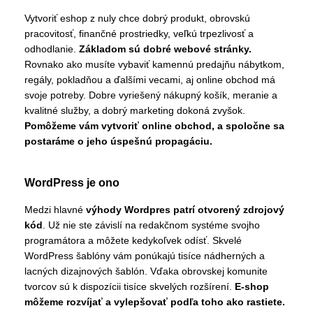
Vytvoriť eshop z nuly chce dobrý produkt, obrovskú
pracovitosť, finančné prostriedky, veľkú trpezlivosť a
odhodlanie.
Základom sú dobré webové stránky.
Rovnako ako musíte vybaviť kamennú predajňu nábytkom,
regály, pokladňou a ďalšími vecami, aj online obchod má
svoje potreby. Dobre vyriešený nákupný košík, meranie a
kvalitné služby, a dobrý marketing dokoná zvyšok.
Pomôžeme vám vytvoriť online obchod, a spoločne sa
postaráme o jeho úspešnú propagáciu.
WordPress je ono
Medzi hlavné
výhody Wordpres patrí otvorený zdrojový
kód
. Už nie ste závislí na redakčnom systéme svojho
programátora a môžete kedykoľvek odísť. Skvelé
WordPress šablóny vám ponúkajú tisíce nádherných a
lacných dizajnových šablón. Vďaka obrovskej komunite
tvorcov sú k dispozícii tisíce skvelých rozšírení.
E-shop
môžeme rozvíjať a vylepšovať podľa toho ako rastiete.