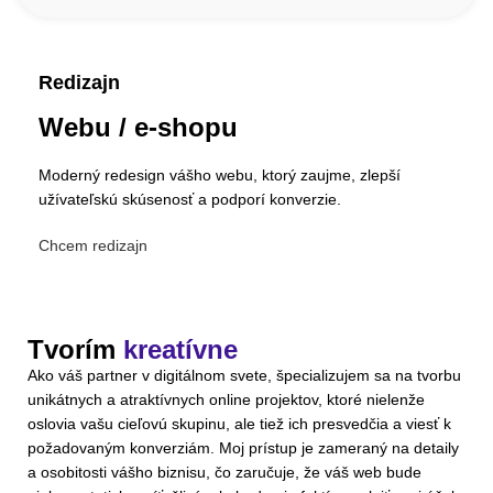
Redizajn
Webu / e-shopu
Moderný redesign vášho webu, ktorý zaujme, zlepší
užívateľskú skúsenosť a podporí konverzie.
Chcem redizajn
Tvorím
kreatívne
Ako váš partner v digitálnom svete, špecializujem sa na tvorbu
unikátnych a atraktívnych online projektov, ktoré nielenže
oslovia vašu cieľovú skupinu, ale tiež ich presvedčia a viesť k
požadovaným konverziám. Moj prístup je zameraný na detaily
a osobitosti vášho biznisu, čo zaručuje, že váš web bude