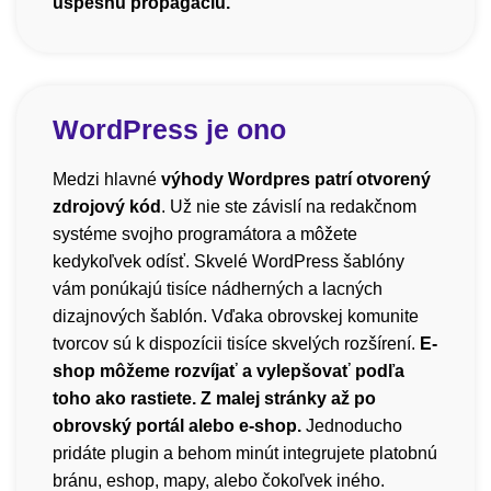
úspešnú propagáciu.
WordPress je ono
Medzi hlavné
výhody Wordpres patrí otvorený
zdrojový kód
. Už nie ste závislí na redakčnom
systéme svojho programátora a môžete
kedykoľvek odísť. Skvelé WordPress šablóny
vám ponúkajú tisíce nádherných a lacných
dizajnových šablón. Vďaka obrovskej komunite
tvorcov sú k dispozícii tisíce skvelých rozšírení.
E-
shop môžeme rozvíjať a vylepšovať podľa
toho ako rastiete. Z malej stránky až po
obrovský portál alebo e-shop.
Jednoducho
pridáte plugin a behom minút integrujete platobnú
bránu, eshop, mapy, alebo čokoľvek iného.