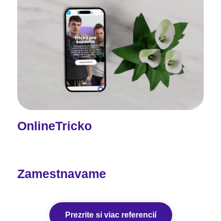
OnlineTricko
Zamestnavame
Prezrite si viac referencií