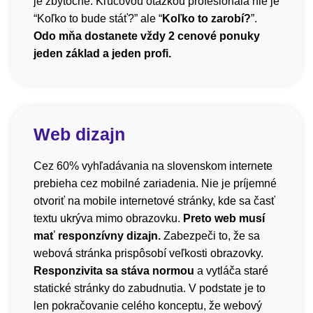
je zbytočné. Kľúčovou otázkou profesionála nie je
“Koľko to bude stáť?” ale “
Koľko to zarobí?
”.
Odo mňa dostanete vždy 2 cenové ponuky
jeden základ a jeden profi.
Web dizajn
Cez 60% vyhľadávania na slovenskom internete
prebieha cez mobilné zariadenia. Nie je príjemné
otvoriť na mobile internetové stránky, kde sa časť
textu ukrýva mimo obrazovku.
Preto web musí
mať responzívny dizajn.
Zabezpeči to, že sa
webová stránka prispôsobí veľkosti obrazovky.
Responzivita sa stáva normou
a vytláča staré
statické stránky do zabudnutia. V podstate je to
len pokračovanie celého konceptu, že webový