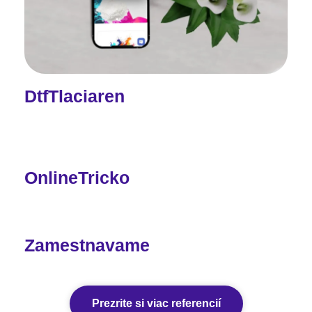
DtfTlaciaren
OnlineTricko
Zamestnavame
Prezrite si viac referencií