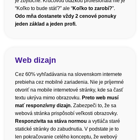
je zbytočné. Kľúčovou otázkou profesionála nie je
“Koľko to bude stáť?” ale “
Koľko to zarobí?
”.
Odo mňa dostanete vždy 2 cenové ponuky
jeden základ a jeden profi.
Web dizajn
Cez 60% vyhľadávania na slovenskom internete
prebieha cez mobilné zariadenia. Nie je príjemné
otvoriť na mobile internetové stránky, kde sa časť
textu ukrýva mimo obrazovku.
Preto web musí
mať responzívny dizajn.
Zabezpeči to, že sa
webová stránka prispôsobí veľkosti obrazovky.
Responzivita sa stáva normou
a vytláča staré
statické stránky do zabudnutia. V podstate je to
len pokračovanie celého konceptu, že webový