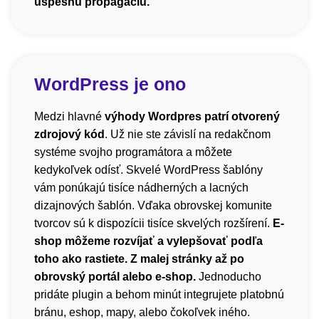
úspešnú propagáciu.
WordPress je ono
Medzi hlavné
výhody Wordpres patrí otvorený
zdrojový kód
. Už nie ste závislí na redakčnom
systéme svojho programátora a môžete
kedykoľvek odísť. Skvelé WordPress šablóny
vám ponúkajú tisíce nádherných a lacných
dizajnových šablón. Vďaka obrovskej komunite
tvorcov sú k dispozícii tisíce skvelých rozšírení.
E-
shop môžeme rozvíjať a vylepšovať podľa
toho ako rastiete. Z malej stránky až po
obrovský portál alebo e-shop.
Jednoducho
pridáte plugin a behom minút integrujete platobnú
bránu, eshop, mapy, alebo čokoľvek iného.