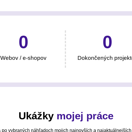
0
0
Webov / e-shopov
Dokončených projekt
Ukážky
mojej práce
 po vybraných náhľadoch mojich najnovších a najaktuálnejších 