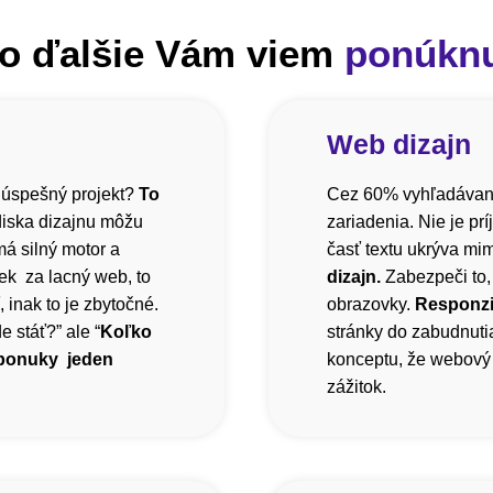
o ďalšie Vám viem
ponúkn
Web dizajn
 úspešný projekt?
To
Cez 60% vyhľadávani
diska dizajnu môžu
zariadenia. Nie je pr
á silný motor a
časť textu ukrýva mi
ek za lacný web, to
dizajn.
Zabezpeči to,
inak to je zbytočné.
obrazovky.
Responzi
 stáť?” ale “
Koľko
stránky do zabudnutia
 ponuky jeden
konceptu, že webový 
zážitok.