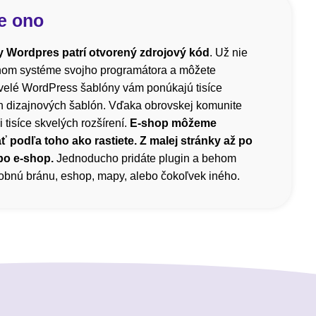
e ono
 Wordpres patrí otvorený zdrojový kód
. Už nie
čnom systéme svojho programátora a môžete
velé WordPress šablóny vám ponúkajú tisíce
h dizajnových šablón. Vďaka obrovskej komunite
i tisíce skvelých rozšírení.
E-shop môžeme
ť podľa toho ako rastiete. Z malej stránky až po
bo e-shop.
Jednoducho pridáte plugin a behom
atobnú bránu, eshop, mapy, alebo čokoľvek iného.