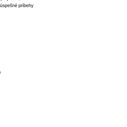
e úspešné príbehy
e