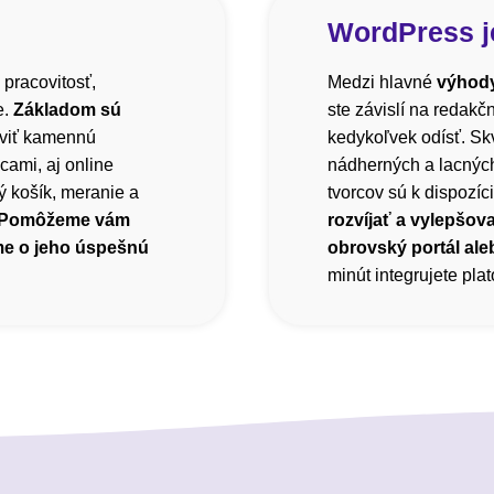
WordPress j
 pracovitosť,
Medzi hlavné
výhody
e.
Základom sú
ste závislí na redak
viť kamennú
kedykoľvek odísť. Sk
cami, aj online
nádherných a lacnýc
 košík, meranie a
tvorcov sú k dispozíci
Pomôžeme vám
rozvíjať a vylepšova
me o jeho úspešnú
obrovský portál ale
minút integrujete pl