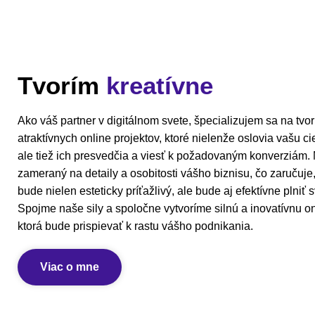
Tvorím
kreatívne
Ako váš partner v digitálnom svete, špecializujem sa na tvo
atraktívnych online projektov, ktoré nielenže oslovia vašu c
ale tiež ich presvedčia a viesť k požadovaným konverziám. M
zameraný na detaily a osobitosti vášho biznisu, čo zaručuje
bude nielen esteticky príťažlivý, ale bude aj efektívne plniť s
Spojme naše sily a spoločne vytvoríme silnú a inovatívnu on
ktorá bude prispievať k rastu vášho podnikania.
Viac o mne