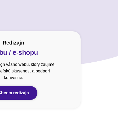
Redizajn
u / e-shopu
gn vášho webu, ktorý zaujme,
ateľskú skúsenosť a podporí
konverzie.
Chcem redizajn