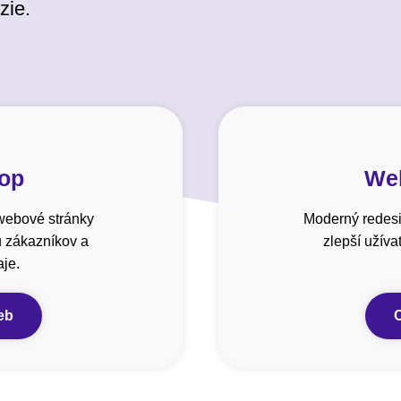
zie.
hop
Web
webové stránky
Moderný redesi
u zákazníkov a
zlepší užív
je.
eb