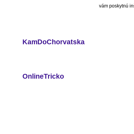
vám poskytnú inš
KamDoChorvatska
OnlineTricko