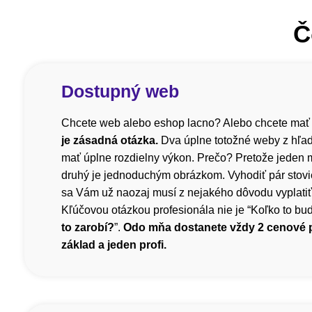
Č
Dostupný web
Chcete web alebo eshop lacno? Alebo chcete mať
je zásadná otázka.
Dva úplne totožné weby z hľa
mať úplne rozdielny výkon. Prečo? Pretože jeden m
druhý je jednoduchým obrázkom. Vyhodiť pár stovi
sa Vám už naozaj musí z nejakého dôvodu vyplatiť, 
Kľúčovou otázkou profesionála nie je “Koľko to bude
to zarobí?
”.
Odo mňa dostanete vždy 2 cenové
základ a jeden profi.