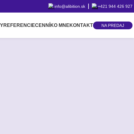
info@alibition.sk
+421 944 426 927
BY
REFERENCIE
CENNÍK
O MNE
KONTAKT
NA PREDAJ