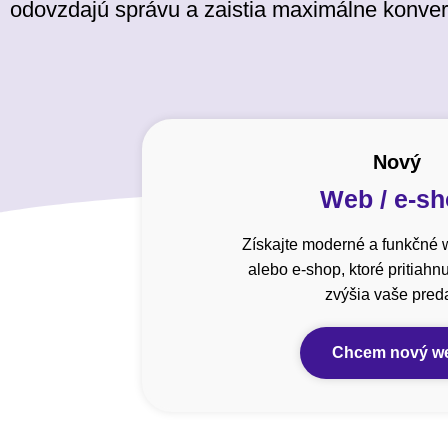
odovzdajú správu a zaistia maximálne konver
Nový
Web / e-s
Získajte moderné a funkčné 
alebo e-shop, ktoré pritiahn
zvýšia vaše preda
Chcem nový w