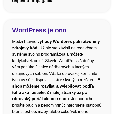
úspešnú propagáciu.
WordPress je ono
Medzi hlavné
výhody Wordpres patrí otvorený
zdrojový kód
. Už nie ste závislí na redakčnom
systéme svojho programátora a môžete
kedykoľvek odísť. Skvelé WordPress šablóny
vám ponúkajú tisíce nádherných a lacných
dizajnových šablón. Vďaka obrovskej komunite
tvorcov sú k dispozícii tisíce skvelých rozšírení.
E-
shop môžeme rozvíjať a vylepšovať podľa
toho ako rastiete. Z malej stránky až po
obrovský portál alebo e-shop.
Jednoducho
pridáte plugin a behom minút integrujete platobnú
bránu, eshop, mapy, alebo čokoľvek iného.