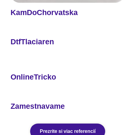
KamDoChorvatska
DtfTlaciaren
OnlineTricko
Zamestnavame
Prezrite si viac referencií