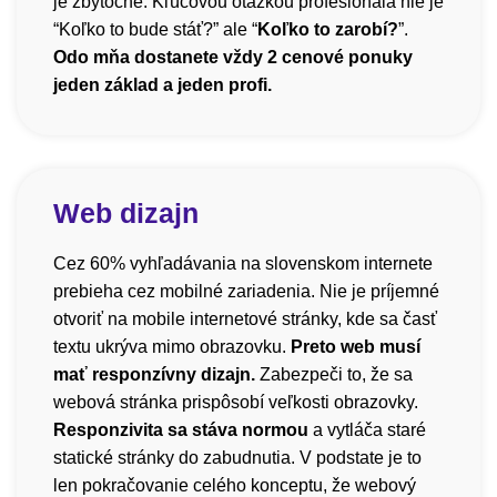
je zbytočné. Kľúčovou otázkou profesionála nie je
“Koľko to bude stáť?” ale “
Koľko to zarobí?
”.
Odo mňa dostanete vždy 2 cenové ponuky
jeden základ a jeden profi.
Web dizajn
Cez 60% vyhľadávania na slovenskom internete
prebieha cez mobilné zariadenia. Nie je príjemné
otvoriť na mobile internetové stránky, kde sa časť
textu ukrýva mimo obrazovku.
Preto web musí
mať responzívny dizajn.
Zabezpeči to, že sa
webová stránka prispôsobí veľkosti obrazovky.
Responzivita sa stáva normou
a vytláča staré
statické stránky do zabudnutia. V podstate je to
len pokračovanie celého konceptu, že webový