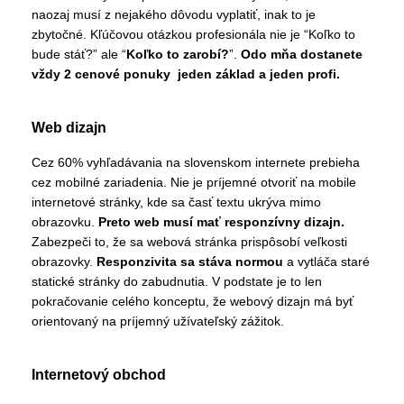
naozaj musí z nejakého dôvodu vyplatiť, inak to je
zbytočné. Kľúčovou otázkou profesionála nie je “Koľko to
bude stáť?” ale “
Koľko to zarobí?
”.
Odo mňa dostanete
vždy 2 cenové ponuky jeden základ a jeden profi.
Web dizajn
Cez 60% vyhľadávania na slovenskom internete prebieha
cez mobilné zariadenia. Nie je príjemné otvoriť na mobile
internetové stránky, kde sa časť textu ukrýva mimo
obrazovku.
Preto web musí mať responzívny dizajn.
Zabezpeči to, že sa webová stránka prispôsobí veľkosti
obrazovky.
Responzivita sa stáva normou
a vytláča staré
statické stránky do zabudnutia. V podstate je to len
pokračovanie celého konceptu, že webový dizajn má byť
orientovaný na príjemný užívateľský zážitok.
Internetový obchod