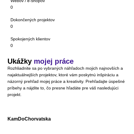
Webov / e-shopov
0
Dokončených projektov
0
Spokojených klientov
0
Ukážky
mojej práce
Rozhliadnite sa po vybraných náhľadoch mojich najnovších a
najaktuálnejších projektov, ktoré vám poskytnú inšpiráciu a
názorný prehľad mojej práce a kreativity. Prehľadajte úspešné
príbehy a nájdite to, čo presne hľadáte pre váš nasledujúci
projekt.
KamDoChorvatska