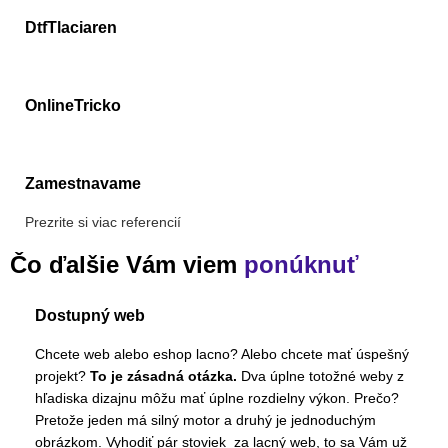
DtfTlaciaren
OnlineTricko
Zamestnavame
Prezrite si viac referencií
Čo ďalšie Vám viem
ponúknuť
Dostupný web
Chcete web alebo eshop lacno? Alebo chcete mať úspešný
projekt?
To je zásadná otázka.
Dva úplne totožné weby z
hľadiska dizajnu môžu mať úplne rozdielny výkon. Prečo?
Pretože jeden má silný motor a druhý je jednoduchým
obrázkom. Vyhodiť pár stoviek za lacný web, to sa Vám už