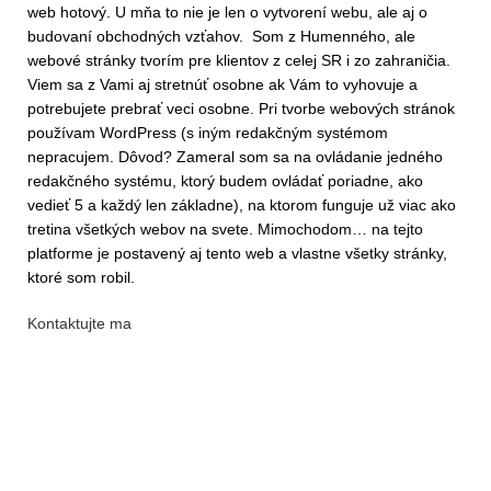
web hotový. U mňa to nie je len o vytvorení webu, ale aj o
budovaní obchodných vzťahov. Som z Humenného, ale
webové stránky tvorím pre klientov z celej SR i zo zahraničia.
Viem sa z Vami aj stretnúť osobne ak Vám to vyhovuje a
potrebujete prebrať veci osobne. Pri tvorbe webových stránok
používam WordPress (s iným redakčným systémom
nepracujem. Dôvod? Zameral som sa na ovládanie jedného
redakčného systému, ktorý budem ovládať poriadne, ako
vedieť 5 a každý len základne), na ktorom funguje už viac ako
tretina všetkých webov na svete. Mimochodom… na tejto
platforme je postavený aj tento web a vlastne všetky stránky,
ktoré som robil.
Kontaktujte ma