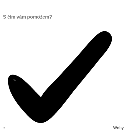
S čím vám pomôžem?
Weby