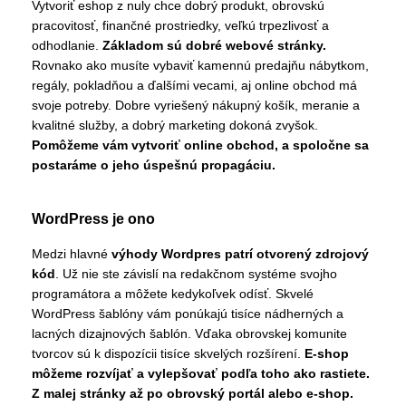
Vytvoriť eshop z nuly chce dobrý produkt, obrovskú
pracovitosť, finančné prostriedky, veľkú trpezlivosť a
odhodlanie.
Základom sú dobré webové stránky.
Rovnako ako musíte vybaviť kamennú predajňu nábytkom,
regály, pokladňou a ďalšími vecami, aj online obchod má
svoje potreby. Dobre vyriešený nákupný košík, meranie a
kvalitné služby, a dobrý marketing dokoná zvyšok.
Pomôžeme vám vytvoriť online obchod, a spoločne sa
postaráme o jeho úspešnú propagáciu.
WordPress je ono
Medzi hlavné
výhody Wordpres patrí otvorený zdrojový
kód
. Už nie ste závislí na redakčnom systéme svojho
programátora a môžete kedykoľvek odísť. Skvelé
WordPress šablóny vám ponúkajú tisíce nádherných a
lacných dizajnových šablón. Vďaka obrovskej komunite
tvorcov sú k dispozícii tisíce skvelých rozšírení.
E-shop
môžeme rozvíjať a vylepšovať podľa toho ako rastiete.
Z malej stránky až po obrovský portál alebo e-shop.