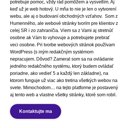
potrebuje pomoc, vždy rád pomôžem a vysvetlím. Aj
keď už je web hotový. U mňa to nie je len o vytvorení
webu, ale aj o budovaní obchodných vzťahov. Som z
Humenného, ale webové stránky tvorím pre klientov z
celej SR i zo zahraničia. Viem sa z Vami aj stretnúť
osobne ak Vám to vyhovuje a potrebujete prebrať
veci osobne. Pri tvorbe webových stránok používam
WordPress (s iným redakčným systémom
nepracujem. Dôvod? Zameral som sa na ovládanie
jedného redakčného systému, ktorý budem ovládať
poriadne, ako vedieť 5 a každý len základne), na
ktorom funguje už viac ako tretina všetkých webov na
svete. Mimochodom… na tejto platforme je postavený
aj tento web a vlastne všetky stránky, ktoré som robil.
Kontaktujte ma