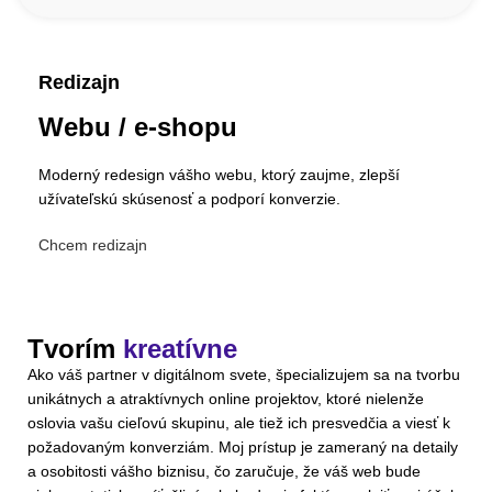
Redizajn
Webu / e-shopu
Moderný redesign vášho webu, ktorý zaujme, zlepší
užívateľskú skúsenosť a podporí konverzie.
Chcem redizajn
Tvorím
kreatívne
Ako váš partner v digitálnom svete, špecializujem sa na tvorbu
unikátnych a atraktívnych online projektov, ktoré nielenže
oslovia vašu cieľovú skupinu, ale tiež ich presvedčia a viesť k
požadovaným konverziám. Moj prístup je zameraný na detaily
a osobitosti vášho biznisu, čo zaručuje, že váš web bude