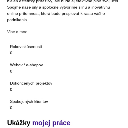
nielen esteticky príťažlivý, ale bude aj efektívne plniť svoj účel.
Spojme naše sily a spoločne vytvoríme silnú a inovatívnu
online prítomnosť, ktorá bude prispievať k rastu vášho
podnikania.
Viac o mne
Rokov skúseností
0
Webov / e-shopov
0
Dokončených projektov
0
Spokojených klientov
0
Ukážky
mojej práce