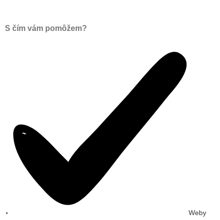
S čím vám pomôžem?
Weby