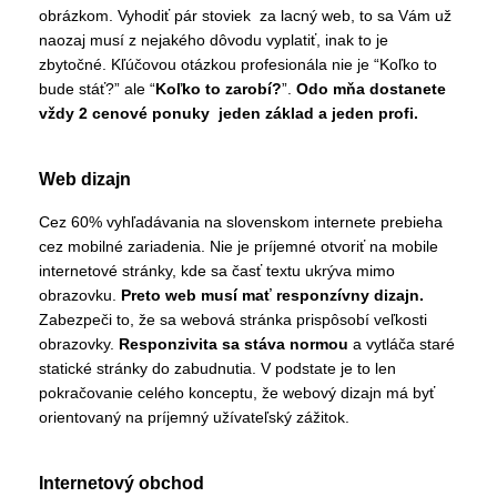
obrázkom. Vyhodiť pár stoviek za lacný web, to sa Vám už
naozaj musí z nejakého dôvodu vyplatiť, inak to je
zbytočné. Kľúčovou otázkou profesionála nie je “Koľko to
bude stáť?” ale “
Koľko to zarobí?
”.
Odo mňa dostanete
vždy 2 cenové ponuky jeden základ a jeden profi.
Web dizajn
Cez 60% vyhľadávania na slovenskom internete prebieha
cez mobilné zariadenia. Nie je príjemné otvoriť na mobile
internetové stránky, kde sa časť textu ukrýva mimo
obrazovku.
Preto web musí mať responzívny dizajn.
Zabezpeči to, že sa webová stránka prispôsobí veľkosti
obrazovky.
Responzivita sa stáva normou
a vytláča staré
statické stránky do zabudnutia. V podstate je to len
pokračovanie celého konceptu, že webový dizajn má byť
orientovaný na príjemný užívateľský zážitok.
Internetový obchod