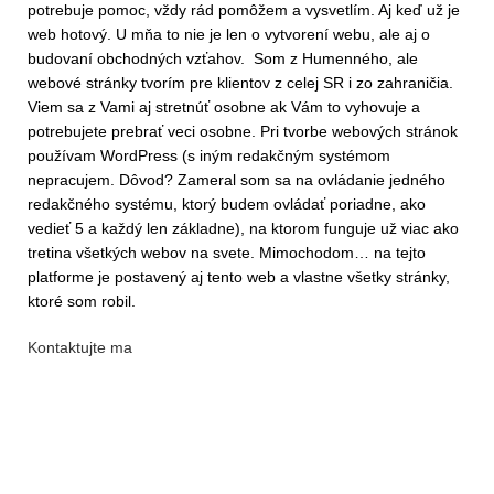
potrebuje pomoc, vždy rád pomôžem a vysvetlím. Aj keď už je
web hotový. U mňa to nie je len o vytvorení webu, ale aj o
budovaní obchodných vzťahov. Som z Humenného, ale
webové stránky tvorím pre klientov z celej SR i zo zahraničia.
Viem sa z Vami aj stretnúť osobne ak Vám to vyhovuje a
potrebujete prebrať veci osobne. Pri tvorbe webových stránok
používam WordPress (s iným redakčným systémom
nepracujem. Dôvod? Zameral som sa na ovládanie jedného
redakčného systému, ktorý budem ovládať poriadne, ako
vedieť 5 a každý len základne), na ktorom funguje už viac ako
tretina všetkých webov na svete. Mimochodom… na tejto
platforme je postavený aj tento web a vlastne všetky stránky,
ktoré som robil.
Kontaktujte ma