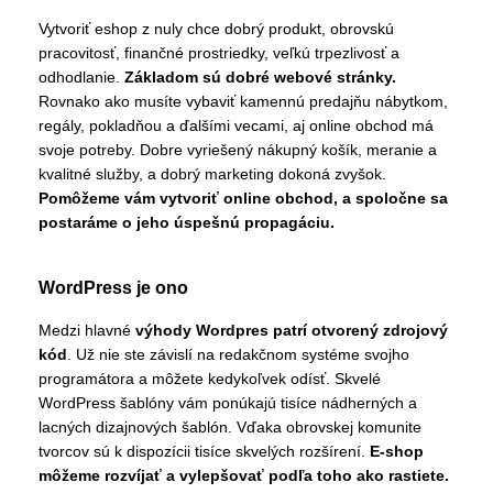
Vytvoriť eshop z nuly chce dobrý produkt, obrovskú
pracovitosť, finančné prostriedky, veľkú trpezlivosť a
odhodlanie.
Základom sú dobré webové stránky.
Rovnako ako musíte vybaviť kamennú predajňu nábytkom,
regály, pokladňou a ďalšími vecami, aj online obchod má
svoje potreby. Dobre vyriešený nákupný košík, meranie a
kvalitné služby, a dobrý marketing dokoná zvyšok.
Pomôžeme vám vytvoriť online obchod, a spoločne sa
postaráme o jeho úspešnú propagáciu.
WordPress je ono
Medzi hlavné
výhody Wordpres patrí otvorený zdrojový
kód
. Už nie ste závislí na redakčnom systéme svojho
programátora a môžete kedykoľvek odísť. Skvelé
WordPress šablóny vám ponúkajú tisíce nádherných a
lacných dizajnových šablón. Vďaka obrovskej komunite
tvorcov sú k dispozícii tisíce skvelých rozšírení.
E-shop
môžeme rozvíjať a vylepšovať podľa toho ako rastiete.