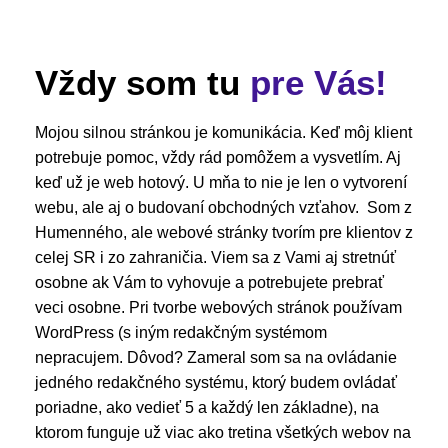
Vždy som tu
pre Vás!
Mojou silnou stránkou je komunikácia. Keď môj klient
potrebuje pomoc, vždy rád pomôžem a vysvetlím. Aj
keď už je web hotový. U mňa to nie je len o vytvorení
webu, ale aj o budovaní obchodných vzťahov. Som z
Humenného, ale webové stránky tvorím pre klientov z
celej SR i zo zahraničia. Viem sa z Vami aj stretnúť
osobne ak Vám to vyhovuje a potrebujete prebrať
veci osobne. Pri tvorbe webových stránok používam
WordPress (s iným redakčným systémom
nepracujem. Dôvod? Zameral som sa na ovládanie
jedného redakčného systému, ktorý budem ovládať
poriadne, ako vedieť 5 a každý len základne), na
ktorom funguje už viac ako tretina všetkých webov na