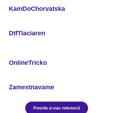
KamDoChorvatska
DtfTlaciaren
OnlineTricko
Zamestnavame
Prezrite si viac referencií