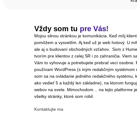
Krá
Vždy som tu
pre Vás!
Mojou silnou stránkou je komunikácia. Keď môj klien
pomôžem a vysvetlím. Aj keď už je web hotový. U mňa
ale aj o budovaní obchodných vzťahov. Som z Hume
tvorím pre klientov z celej SR i zo zahraničia. Viem s
Vám to vyhovuje a potrebujete prebrať veci osobne. 
používam WordPress (s iným redakčným systémom 
som sa na ovládanie jedného redakčného systému, k
ako vedieť 5 a každý len základne), na ktorom funguj
webov na svete. Mimochodom… na tejto platforme je 
všetky stránky, ktoré som robil.
Kontaktujte ma