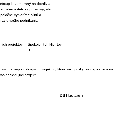
rístup je zameraný na detaily a
 nielen esteticky príťažlivý, ale
 spoločne vytvoríme silnú a
 rastu vášho podnikania.
ých projektov
Spokojených klientov
0
ších a najaktuálnejších projektov, ktoré vám poskytnú inšpiráciu a náz
áš nasledujúci projekt.
DtfTlaciaren