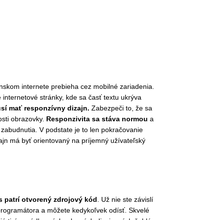
skom internete prebieha cez mobilné zariadenia.
e internetové stránky, kde sa časť textu ukrýva
sí mať responzívny dizajn.
Zabezpeči to, že sa
osti obrazovky.
Responzivita sa stáva normou
a
o zabudnutia. V podstate je to len pokračovanie
jn má byť orientovaný na príjemný užívateľský
 patrí otvorený zdrojový kód
. Už nie ste závislí
rogramátora a môžete kedykoľvek odísť. Skvelé