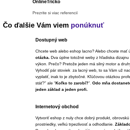
OnlineTricko
Prezrite si viac referencií
Čo ďalšie Vám viem
ponúknuť
Dostupný web
Chcete web alebo eshop lacno? Alebo chcete mať 
otázka.
Dva úplne totožné weby z hľadiska dizajnu
výkon. Prečo? Pretože jeden má silný motor a dru
Vyhodiť pár stoviek za lacný web, to sa Vám už n
vyplatiť, inak to je zbytočné. Kľúčovou otázkou prof
stáť?” ale “
Koľko to zarobí?
”.
Odo mňa dostanet
jeden základ a jeden profi.
Internetový obchod
Vytvoriť eshop z nuly chce dobrý produkt, obrovskú 
prostriedky, veľkú trpezlivosť a odhodlanie.
Základ