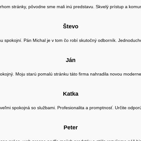
rhom stránky, pôvodne sme mali inú predstavu. Skvelý prístup a komun
Števo
spokojní. Pán Michal je v tom čo robí skutočný odborník. Jednoducho p
Ján
okojný. Moju starú pomalú stránku táto firma nahradila novou moderne
Katka
eľmi spokojná so službami. Profesionalita a promptnosť. Určite odpo
Peter