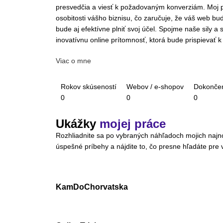
presvedčia a viesť k požadovaným konverziám. Moj p
osobitosti vášho biznisu, čo zaručuje, že váš web bude
bude aj efektívne plniť svoj účel. Spojme naše sily a
inovatívnu online prítomnosť, ktorá bude prispievať k
Viac o mne
Rokov skúseností
Webov / e-shopov
Dokončen
0
0
0
Ukážky
mojej práce
Rozhliadnite sa po vybraných náhľadoch mojich najnov
úspešné príbehy a nájdite to, čo presne hľadáte pre v
KamDoChorvatska