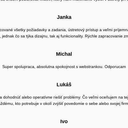
Janka
ované všetky požiadavky a zadania, ústretový prístup a veľmi príjem
ednak čo sa týka dizajnu, tak aj funkcionality. Rýchle zapracovanie z
Michal
Super spolupraca, absolutna spokojnost s webstrankou. Odporucam
Lukáš
dohodnúť alebo operatívne riešiť problémy. Čo veľmi oceňujem na tejto 
ždému, kto potrebuje v okolí zvýšiť povedomie o sebe alebo svojej fir
Ivo