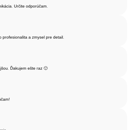
ikácia. Určite odporúčam.
rofesionalita a zmysel pre detail.
jšou. Ďakujem ešte raz 🙂
rúčam!