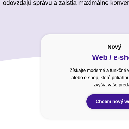
odovzdajú správu a zaistia maximálne konver
Nový
Web / e-s
Získajte moderné a funkčné 
alebo e-shop, ktoré pritiahn
zvýšia vaše preda
Chcem nový w