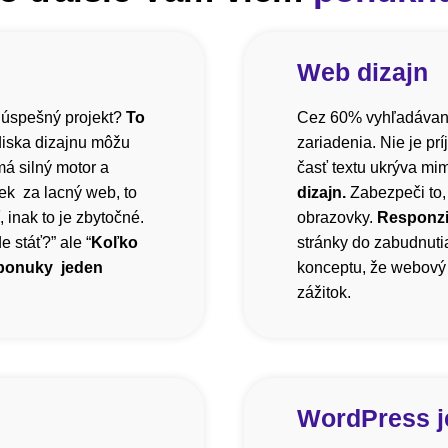
Web dizajn
 úspešný projekt?
To
Cez 60% vyhľadávani
diska dizajnu môžu
zariadenia. Nie je pr
á silný motor a
časť textu ukrýva mi
ek za lacný web, to
dizajn.
Zabezpeči to,
inak to je zbytočné.
obrazovky.
Responzi
 stáť?” ale “
Koľko
stránky do zabudnutia
 ponuky jeden
konceptu, že webový 
zážitok.
WordPress j