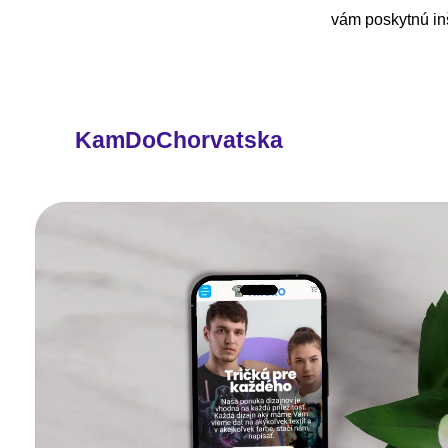
vám poskytnú inš
KamDoChorvatska