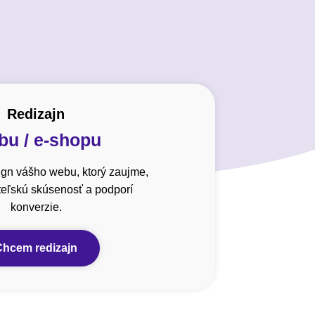
Redizajn
u / e-shopu
gn vášho webu, ktorý zaujme,
ateľskú skúsenosť a podporí
konverzie.
Chcem redizajn