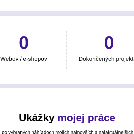
0
0
Webov / e-shopov
Dokončených projekt
Ukážky
mojej práce
 po vybraných náhľadoch mojich najnovších a najaktuálnejších 