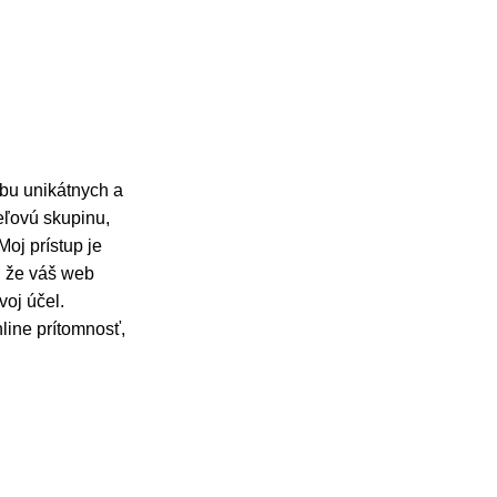
rbu unikátnych a
ieľovú skupinu,
oj prístup je
, že váš web
voj účel.
line prítomnosť,