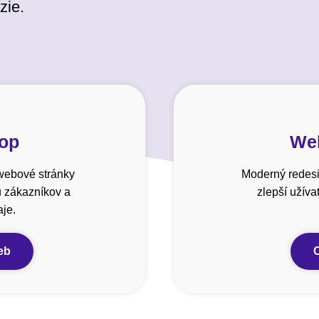
zie.
hop
Web
webové stránky
Moderný redesi
u zákazníkov a
zlepší užív
je.
eb