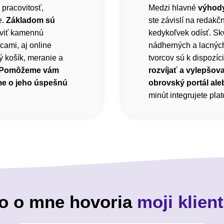
 pracovitosť,
Medzi hlavné
výhody
e.
Základom sú
ste závislí na redak
viť kamennú
kedykoľvek odísť. Sk
cami, aj online
nádherných a lacnýc
 košík, meranie a
tvorcov sú k dispozíci
Pomôžeme vám
rozvíjať a vylepšova
me o jeho úspešnú
obrovský portál ale
minút integrujete pl
o o mne hovoria
moji klient