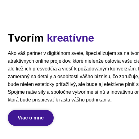
Tvorím
kreatívne
Ako váš partner v digitálnom svete, špecializujem sa na tvo
atraktívnych online projektov, ktoré nielenže oslovia vašu c
ale tiež ich presvedčia a viesť k požadovaným konverziám. M
zameraný na detaily a osobitosti vášho biznisu, čo zaručuje
bude nielen esteticky príťažlivý, ale bude aj efektívne plniť s
Spojme naše sily a spoločne vytvoríme silnú a inovatívnu on
ktorá bude prispievať k rastu vášho podnikania.
Viac o mne