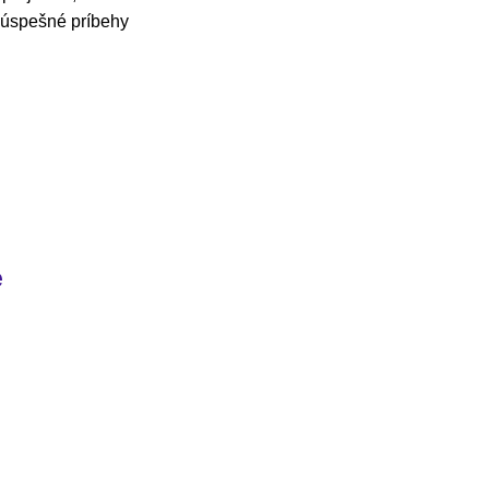
e úspešné príbehy
e