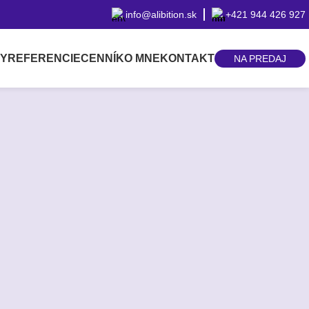
info@alibition.sk
+421 944 426 927
BY
REFERENCIE
CENNÍK
O MNE
KONTAKT
NA PREDAJ