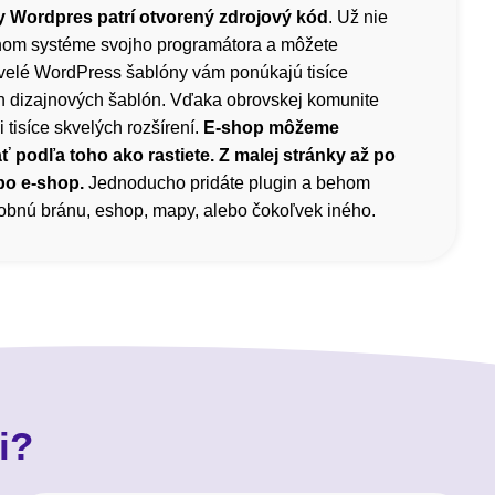
 Wordpres patrí otvorený zdrojový kód
. Už nie
čnom systéme svojho programátora a môžete
velé WordPress šablóny vám ponúkajú tisíce
h dizajnových šablón. Vďaka obrovskej komunite
i tisíce skvelých rozšírení.
E-shop môžeme
ť podľa toho ako rastiete. Z malej stránky až po
bo e-shop.
Jednoducho pridáte plugin a behom
atobnú bránu, eshop, mapy, alebo čokoľvek iného.
i?