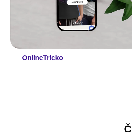
OnlineTricko
Č