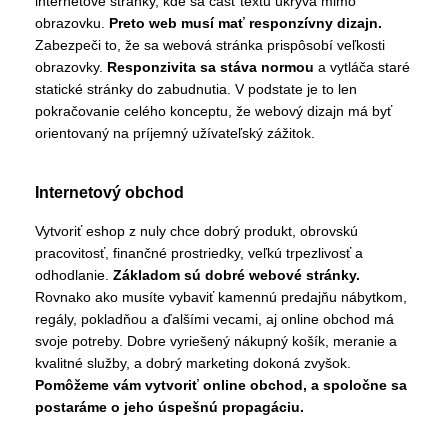
internetové stránky, kde sa časť textu ukrýva mimo
obrazovku.
Preto web musí mať responzívny dizajn.
Zabezpeči to, že sa webová stránka prispôsobí veľkosti
obrazovky.
Responzivita sa stáva normou
a vytláča staré
statické stránky do zabudnutia. V podstate je to len
pokračovanie celého konceptu, že webový dizajn má byť
orientovaný na príjemný užívateľský zážitok.
Internetový obchod
Vytvoriť eshop z nuly chce dobrý produkt, obrovskú
pracovitosť, finančné prostriedky, veľkú trpezlivosť a
odhodlanie.
Základom sú dobré webové stránky.
Rovnako ako musíte vybaviť kamennú predajňu nábytkom,
regály, pokladňou a ďalšími vecami, aj online obchod má
svoje potreby. Dobre vyriešený nákupný košík, meranie a
kvalitné služby, a dobrý marketing dokoná zvyšok.
Pomôžeme vám vytvoriť online obchod, a spoločne sa
postaráme o jeho úspešnú propagáciu.