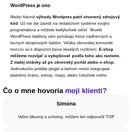
WordPress je ono
Medzi hlavné
výhody Wordpres patrí otvorený zdrojový
kód
. Už nie ste závislí na redakčnom systéme svojho
programátora a môžete kedykoľvek odísť. Skvelé
WordPress šablóny vám ponúkajú tisíce nádherných a
lacných dizajnových šablón. Vďaka obrovskej komunite
tvorcov sú k dispozícii tisíce skvelých rozšírení.
E-shop
môžeme rozvíjať a vylepšovať podľa toho ako rastiete.
Z malej stránky až po obrovský portál alebo e-shop.
Jednoducho pridáte plugin a behom minút integrujete
platobnú bránu, eshop, mapy, alebo čokoľvek iného.
Čo o mne hovoria
moji klienti?
Simona
Veľmi šikovný a ochotný, môžem len odporučiť TOP