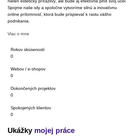
nielen esteticky príťažlivý, ale bude aj efektívne plniť svoj účel.
Spojme naše sily a spoločne vytvoríme silnú a inovatívnu
online prítomnosť, ktorá bude prispievať k rastu vášho
podnikania.
Viac o mne
Rokov skúseností
0
Webov / e-shopov
0
Dokončených projektov
0
Spokojených klientov
0
Ukážky
mojej práce