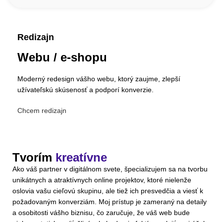
Redizajn
Webu / e-shopu
Moderný redesign vášho webu, ktorý zaujme, zlepší
užívateľskú skúsenosť a podporí konverzie.
Chcem redizajn
Tvorím
kreatívne
Ako váš partner v digitálnom svete, špecializujem sa na tvorbu
unikátnych a atraktívnych online projektov, ktoré nielenže
oslovia vašu cieľovú skupinu, ale tiež ich presvedčia a viesť k
požadovaným konverziám. Moj prístup je zameraný na detaily
a osobitosti vášho biznisu, čo zaručuje, že váš web bude