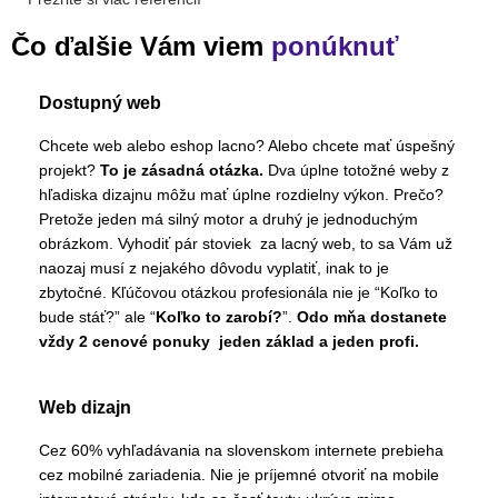
Čo ďalšie Vám viem
ponúknuť
Dostupný web
Chcete web alebo eshop lacno? Alebo chcete mať úspešný
projekt?
To je zásadná otázka.
Dva úplne totožné weby z
hľadiska dizajnu môžu mať úplne rozdielny výkon. Prečo?
Pretože jeden má silný motor a druhý je jednoduchým
obrázkom. Vyhodiť pár stoviek za lacný web, to sa Vám už
naozaj musí z nejakého dôvodu vyplatiť, inak to je
zbytočné. Kľúčovou otázkou profesionála nie je “Koľko to
bude stáť?” ale “
Koľko to zarobí?
”.
Odo mňa dostanete
vždy 2 cenové ponuky jeden základ a jeden profi.
Web dizajn
Cez 60% vyhľadávania na slovenskom internete prebieha
cez mobilné zariadenia. Nie je príjemné otvoriť na mobile