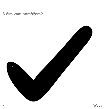
S čím vám pomôžem?
Weby