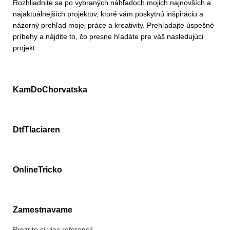
Rozhliadnite sa po vybraných náhľadoch mojich najnovších a
najaktuálnejších projektov, ktoré vám poskytnú inšpiráciu a
názorný prehľad mojej práce a kreativity. Prehľadajte úspešné
príbehy a nájdite to, čo presne hľadáte pre váš nasledujúci
projekt.
KamDoChorvatska
DtfTlaciaren
OnlineTricko
Zamestnavame
Prezrite si viac referencií