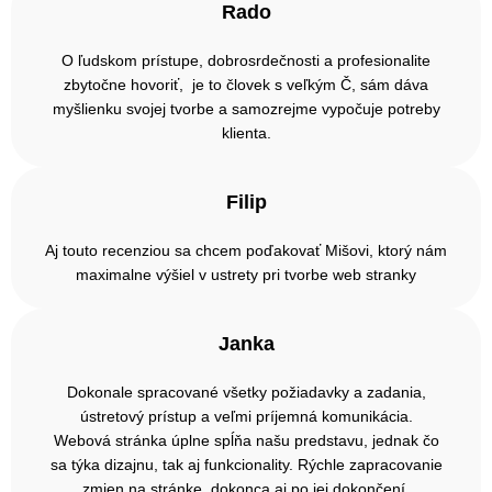
Rado
O ľudskom prístupe, dobrosrdečnosti a profesionalite
zbytočne hovoriť, je to človek s veľkým Č, sám dáva
myšlienku svojej tvorbe a samozrejme vypočuje potreby
klienta.
Filip
Aj touto recenziou sa chcem poďakovať Mišovi, ktorý nám
maximalne výšiel v ustrety pri tvorbe web stranky
Janka
Dokonale spracované všetky požiadavky a zadania,
ústretový prístup a veľmi príjemná komunikácia.
Webová stránka úplne spĺňa našu predstavu, jednak čo
sa týka dizajnu, tak aj funkcionality. Rýchle zapracovanie
zmien na stránke, dokonca aj po jej dokončení.