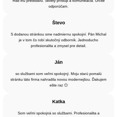
mali inú predstavu. Skvelý prístup a komunikácia. Určite
odporúčam.
Števo
S dodanou stránkou sme nadmiernu spokojní. Pán Michal
je v tom čo robí skutočný odborník. Jednoducho
profesionalita a zmysel pre detail.
Ján
so službami som veľmi spokojný. Moju starú pomalú
stránku táto firma nahradila novou modernejšou. Ďakujem
ešte raz 🙂
Katka
Som veľmi spokojná so službami. Profesionalita a