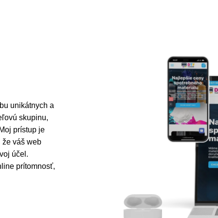
rbu unikátnych a
ieľovú skupinu,
oj prístup je
, že váš web
voj účel.
line prítomnosť,