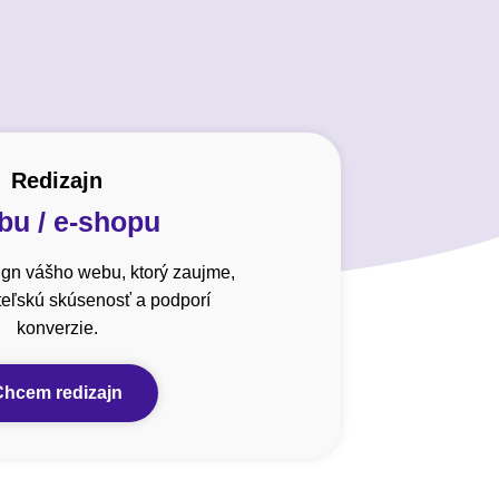
Redizajn
u / e-shopu
gn vášho webu, ktorý zaujme,
ateľskú skúsenosť a podporí
konverzie.
Chcem redizajn