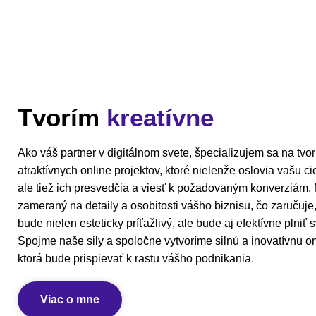
Tvorím
kreatívne
Ako váš partner v digitálnom svete, špecializujem sa na tvo
atraktívnych online projektov, ktoré nielenže oslovia vašu c
ale tiež ich presvedčia a viesť k požadovaným konverziám. M
zameraný na detaily a osobitosti vášho biznisu, čo zaručuje
bude nielen esteticky príťažlivý, ale bude aj efektívne plniť s
Spojme naše sily a spoločne vytvoríme silnú a inovatívnu on
ktorá bude prispievať k rastu vášho podnikania.
Viac o mne