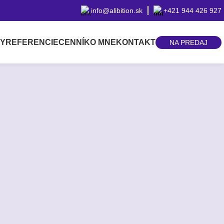
info@alibition.sk
+421 944 426 927
BY
REFERENCIE
CENNÍK
O MNE
KONTAKT
NA PREDAJ