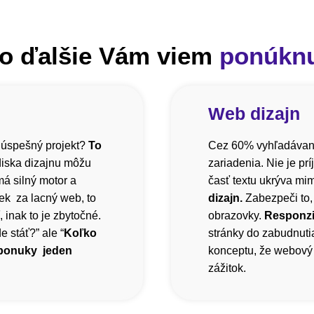
o ďalšie Vám viem
ponúkn
Web dizajn
 úspešný projekt?
To
Cez 60% vyhľadávani
diska dizajnu môžu
zariadenia. Nie je pr
á silný motor a
časť textu ukrýva mi
ek za lacný web, to
dizajn.
Zabezpeči to,
inak to je zbytočné.
obrazovky.
Responzi
 stáť?” ale “
Koľko
stránky do zabudnutia
 ponuky jeden
konceptu, že webový 
zážitok.