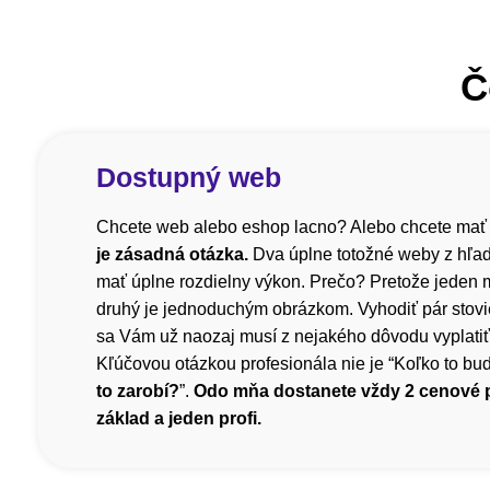
Č
Dostupný web
Chcete web alebo eshop lacno? Alebo chcete mať
je zásadná otázka.
Dva úplne totožné weby z hľa
mať úplne rozdielny výkon. Prečo? Pretože jeden m
druhý je jednoduchým obrázkom. Vyhodiť pár stovi
sa Vám už naozaj musí z nejakého dôvodu vyplatiť, 
Kľúčovou otázkou profesionála nie je “Koľko to bude
to zarobí?
”.
Odo mňa dostanete vždy 2 cenové
základ a jeden profi.