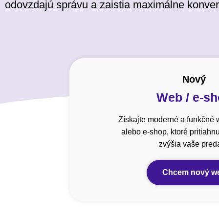
odovzdajú správu a zaistia maximálne konver
Nový
Web / e-s
Získajte moderné a funkčné 
alebo e-shop, ktoré pritiahn
zvýšia vaše preda
Chcem nový w