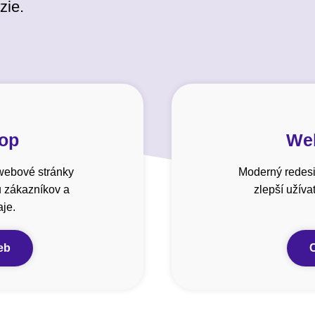
zie.
hop
Web
webové stránky
Moderný redesi
u zákazníkov a
zlepší užív
je.
eb