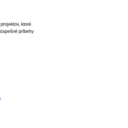
projektov, ktoré
e úspešné príbehy
e