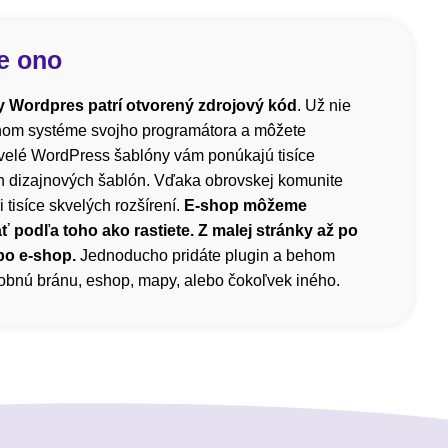
e ono
 Wordpres patrí otvorený zdrojový kód
. Už nie
čnom systéme svojho programátora a môžete
velé WordPress šablóny vám ponúkajú tisíce
h dizajnových šablón. Vďaka obrovskej komunite
i tisíce skvelých rozšírení.
E-shop môžeme
ť podľa toho ako rastiete. Z malej stránky až po
bo e-shop.
Jednoducho pridáte plugin a behom
atobnú bránu, eshop, mapy, alebo čokoľvek iného.