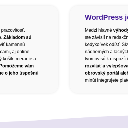
WordPress j
 pracovitosť,
Medzi hlavné
výhody
e.
Základom sú
ste závislí na redak
viť kamennú
kedykoľvek odísť. Sk
cami, aj online
nádherných a lacnýc
 košík, meranie a
tvorcov sú k dispozíci
Pomôžeme vám
rozvíjať a vylepšova
me o jeho úspešnú
obrovský portál ale
minút integrujete pl