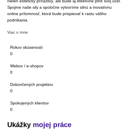
nielen esteticky príťažlivý, ale bude aj efektívne plniť svoj účel.
Spojme naše sily a spoločne vytvoríme silnú a inovatívnu
online prítomnosť, ktorá bude prispievať k rastu vášho
podnikania.
Viac o mne
Rokov skúseností
0
Webov / e-shopov
0
Dokončených projektov
0
Spokojených klientov
0
Ukážky
mojej práce