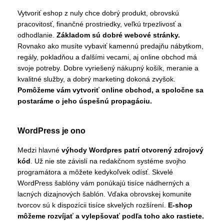
Vytvoriť eshop z nuly chce dobrý produkt, obrovskú
pracovitosť, finančné prostriedky, veľkú trpezlivosť a
odhodlanie.
Základom sú dobré webové stránky.
Rovnako ako musíte vybaviť kamennú predajňu nábytkom,
regály, pokladňou a ďalšími vecami, aj online obchod má
svoje potreby. Dobre vyriešený nákupný košík, meranie a
kvalitné služby, a dobrý marketing dokoná zvyšok.
Pomôžeme vám vytvoriť online obchod, a spoločne sa
postaráme o jeho úspešnú propagáciu.
WordPress je ono
Medzi hlavné
výhody Wordpres patrí otvorený zdrojový
kód
. Už nie ste závislí na redakčnom systéme svojho
programátora a môžete kedykoľvek odísť. Skvelé
WordPress šablóny vám ponúkajú tisíce nádherných a
lacných dizajnových šablón. Vďaka obrovskej komunite
tvorcov sú k dispozícii tisíce skvelých rozšírení.
E-shop
môžeme rozvíjať a vylepšovať podľa toho ako rastiete.