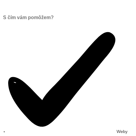
S čím vám pomôžem?
Weby