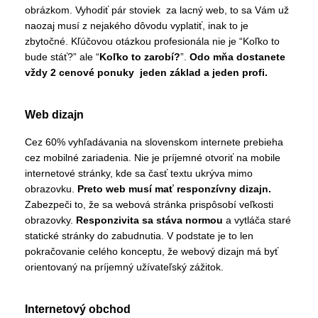
obrázkom. Vyhodiť pár stoviek za lacný web, to sa Vám už
naozaj musí z nejakého dôvodu vyplatiť, inak to je
zbytočné. Kľúčovou otázkou profesionála nie je “Koľko to
bude stáť?” ale “
Koľko to zarobí?
”.
Odo mňa dostanete
vždy 2 cenové ponuky jeden základ a jeden profi.
Web dizajn
Cez 60% vyhľadávania na slovenskom internete prebieha
cez mobilné zariadenia. Nie je príjemné otvoriť na mobile
internetové stránky, kde sa časť textu ukrýva mimo
obrazovku.
Preto web musí mať responzívny dizajn.
Zabezpeči to, že sa webová stránka prispôsobí veľkosti
obrazovky.
Responzivita sa stáva normou
a vytláča staré
statické stránky do zabudnutia. V podstate je to len
pokračovanie celého konceptu, že webový dizajn má byť
orientovaný na príjemný užívateľský zážitok.
Internetový obchod