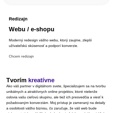
Redizajn
Webu / e-shopu
Moderný redesign vášho webu, ktorý zaujme, zlepší
užívateľskú skúsenosť a podporí konverzie.
Chcem redizajn
Tvorím
kreatívne
Ako váš partner v digitálnom svete, špecializujem sa na tvorbu
unikátnych a atraktívnych online projektov, ktoré nielenže
oslovia vašu cieľovú skupinu, ale tiež ich presvedčia a viesť k
požadovaným konverziám. Moj prístup je zameraný na detaily
a osobitosti vášho biznisu, čo zaručuje, že váš web bude