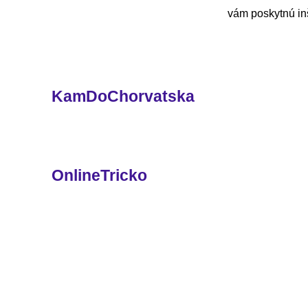
vám poskytnú inš
KamDoChorvatska
OnlineTricko