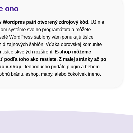
e ono
 Wordpres patrí otvorený zdrojový kód
. Už nie
čnom systéme svojho programátora a môžete
velé WordPress šablóny vám ponúkajú tisíce
h dizajnových šablón. Vďaka obrovskej komunite
i tisíce skvelých rozšírení.
E-shop môžeme
ť podľa toho ako rastiete. Z malej stránky až po
bo e-shop.
Jednoducho pridáte plugin a behom
atobnú bránu, eshop, mapy, alebo čokoľvek iného.