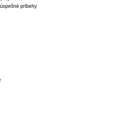
e úspešné príbehy
e