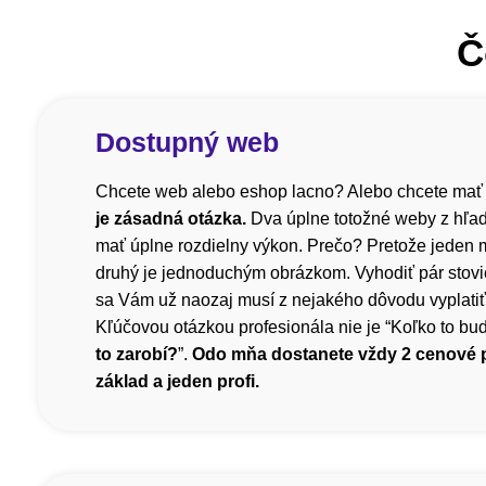
Č
Dostupný web
Chcete web alebo eshop lacno? Alebo chcete mať
je zásadná otázka.
Dva úplne totožné weby z hľa
mať úplne rozdielny výkon. Prečo? Pretože jeden m
druhý je jednoduchým obrázkom. Vyhodiť pár stovi
sa Vám už naozaj musí z nejakého dôvodu vyplatiť, 
Kľúčovou otázkou profesionála nie je “Koľko to bude
to zarobí?
”.
Odo mňa dostanete vždy 2 cenové
základ a jeden profi.