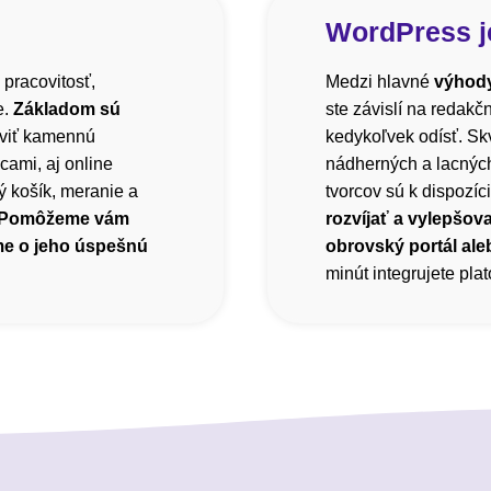
WordPress j
 pracovitosť,
Medzi hlavné
výhody
e.
Základom sú
ste závislí na redak
viť kamennú
kedykoľvek odísť. Sk
cami, aj online
nádherných a lacnýc
 košík, meranie a
tvorcov sú k dispozíci
Pomôžeme vám
rozvíjať a vylepšova
me o jeho úspešnú
obrovský portál ale
minút integrujete pl