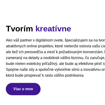
Tvorím
kreatívne
Ako váš partner v digitálnom svete, špecializujem sa na tvo
atraktívnych online projektov, ktoré nielenže oslovia vašu c
ale tiež ich presvedčia a viesť k požadovaným konverziám. M
zameraný na detaily a osobitosti vášho biznisu, čo zaručuje
bude nielen esteticky príťažlivý, ale bude aj efektívne plniť s
Spojme naše sily a spoločne vytvoríme silnú a inovatívnu on
ktorá bude prispievať k rastu vášho podnikania.
Viac o mne