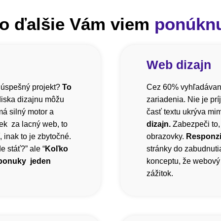
o ďalšie Vám viem
ponúkn
Web dizajn
 úspešný projekt?
To
Cez 60% vyhľadávani
diska dizajnu môžu
zariadenia. Nie je pr
á silný motor a
časť textu ukrýva mi
ek za lacný web, to
dizajn.
Zabezpeči to,
inak to je zbytočné.
obrazovky.
Responzi
 stáť?” ale “
Koľko
stránky do zabudnutia
 ponuky jeden
konceptu, že webový 
zážitok.