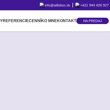
info@alibition.sk
+421 944 426 927
BY
REFERENCIE
CENNÍK
O MNE
KONTAKT
NA PREDAJ