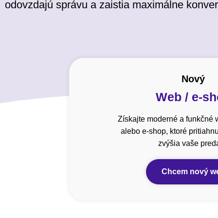
odovzdajú správu a zaistia maximálne konver
Nový
Web / e-s
Získajte moderné a funkčné 
alebo e-shop, ktoré pritiahn
zvýšia vaše preda
Chcem nový w