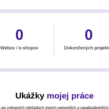
0
0
Webov / e-shopov
Dokončených projekt
Ukážky
mojej práce
 po vybraných náhľadoch mojich najnovších a najaktuálnejších 