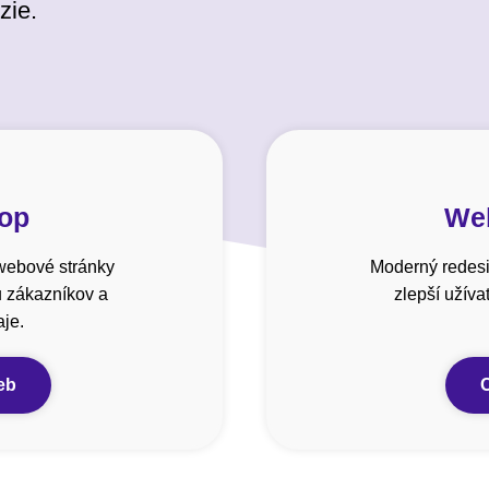
zie.
hop
Web
webové stránky
Moderný redesi
u zákazníkov a
zlepší užív
je.
eb