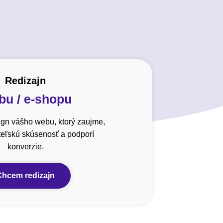
Redizajn
u / e-shopu
gn vášho webu, ktorý zaujme,
ateľskú skúsenosť a podporí
konverzie.
Chcem redizajn