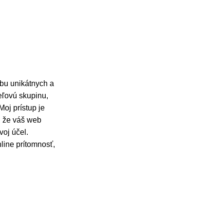
rbu unikátnych a
ieľovú skupinu,
oj prístup je
, že váš web
voj účel.
line prítomnosť,