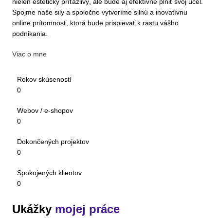
nielen esteticky príťažlivý, ale bude aj efektívne plniť svoj účel.
Spojme naše sily a spoločne vytvoríme silnú a inovatívnu
online prítomnosť, ktorá bude prispievať k rastu vášho
podnikania.
Viac o mne
Rokov skúseností
0
Webov / e-shopov
0
Dokončených projektov
0
Spokojených klientov
0
Ukážky
mojej práce