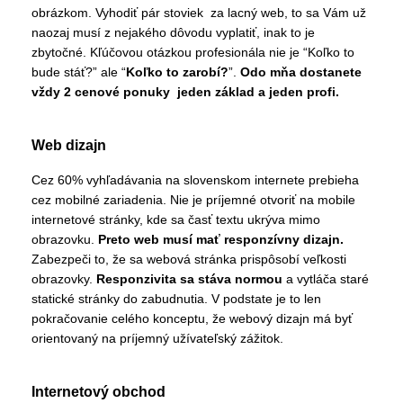
obrázkom. Vyhodiť pár stoviek za lacný web, to sa Vám už
naozaj musí z nejakého dôvodu vyplatiť, inak to je
zbytočné. Kľúčovou otázkou profesionála nie je “Koľko to
bude stáť?” ale “
Koľko to zarobí?
”.
Odo mňa dostanete
vždy 2 cenové ponuky jeden základ a jeden profi.
Web dizajn
Cez 60% vyhľadávania na slovenskom internete prebieha
cez mobilné zariadenia. Nie je príjemné otvoriť na mobile
internetové stránky, kde sa časť textu ukrýva mimo
obrazovku.
Preto web musí mať responzívny dizajn.
Zabezpeči to, že sa webová stránka prispôsobí veľkosti
obrazovky.
Responzivita sa stáva normou
a vytláča staré
statické stránky do zabudnutia. V podstate je to len
pokračovanie celého konceptu, že webový dizajn má byť
orientovaný na príjemný užívateľský zážitok.
Internetový obchod