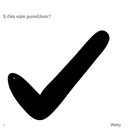
S čím vám pomôžem?
Weby