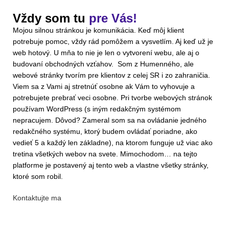
Vždy som tu
pre Vás!
Mojou silnou stránkou je komunikácia. Keď môj klient
potrebuje pomoc, vždy rád pomôžem a vysvetlím. Aj keď už je
web hotový. U mňa to nie je len o vytvorení webu, ale aj o
budovaní obchodných vzťahov. Som z Humenného, ale
webové stránky tvorím pre klientov z celej SR i zo zahraničia.
Viem sa z Vami aj stretnúť osobne ak Vám to vyhovuje a
potrebujete prebrať veci osobne. Pri tvorbe webových stránok
používam WordPress (s iným redakčným systémom
nepracujem. Dôvod? Zameral som sa na ovládanie jedného
redakčného systému, ktorý budem ovládať poriadne, ako
vedieť 5 a každý len základne), na ktorom funguje už viac ako
tretina všetkých webov na svete. Mimochodom… na tejto
platforme je postavený aj tento web a vlastne všetky stránky,
ktoré som robil.
Kontaktujte ma