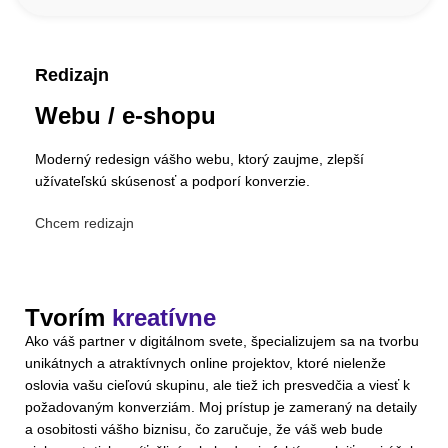
Redizajn
Webu / e-shopu
Moderný redesign vášho webu, ktorý zaujme, zlepší
užívateľskú skúsenosť a podporí konverzie.
Chcem redizajn
Tvorím
kreatívne
Ako váš partner v digitálnom svete, špecializujem sa na tvorbu
unikátnych a atraktívnych online projektov, ktoré nielenže
oslovia vašu cieľovú skupinu, ale tiež ich presvedčia a viesť k
požadovaným konverziám. Moj prístup je zameraný na detaily
a osobitosti vášho biznisu, čo zaručuje, že váš web bude