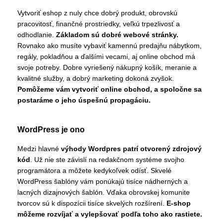
Vytvoriť eshop z nuly chce dobrý produkt, obrovskú
pracovitosť, finančné prostriedky, veľkú trpezlivosť a
odhodlanie.
Základom sú dobré webové stránky.
Rovnako ako musíte vybaviť kamennú predajňu nábytkom,
regály, pokladňou a ďalšími vecami, aj online obchod má
svoje potreby. Dobre vyriešený nákupný košík, meranie a
kvalitné služby, a dobrý marketing dokoná zvyšok.
Pomôžeme vám vytvoriť online obchod, a spoločne sa
postaráme o jeho úspešnú propagáciu.
WordPress je ono
Medzi hlavné
výhody Wordpres patrí otvorený zdrojový
kód
. Už nie ste závislí na redakčnom systéme svojho
programátora a môžete kedykoľvek odísť. Skvelé
WordPress šablóny vám ponúkajú tisíce nádherných a
lacných dizajnových šablón. Vďaka obrovskej komunite
tvorcov sú k dispozícii tisíce skvelých rozšírení.
E-shop
môžeme rozvíjať a vylepšovať podľa toho ako rastiete.