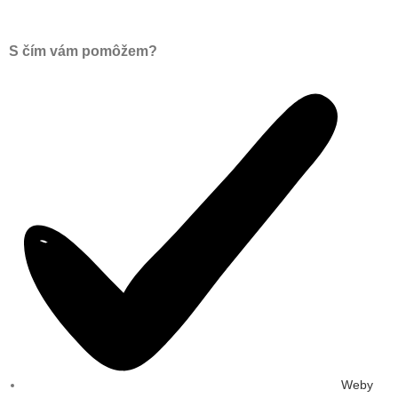
S čím vám pomôžem?
Weby