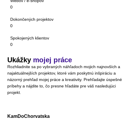
Webov / e-shopov
0
Dokončených projektov
0
Spokojených klientov
0
Ukážky
mojej práce
Rozhliadnite sa po vybraných náhľadoch mojich najnovších a
najaktuálnejších projektov, ktoré vám poskytnú inšpiráciu a
názorný prehľad mojej práce a kreativity. Prehľadajte úspešné
príbehy a nájdite to, čo presne hľadáte pre váš nasledujúci
projekt.
KamDoChorvatska