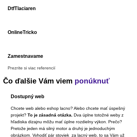
DtfTlaciaren
OnlineTricko
Zamestnavame
Prezrite si viac referencií
Čo ďalšie Vám viem
ponúknuť
Dostupný web
Chcete web alebo eshop lacno? Alebo chcete mať úspešný
projekt?
To je zásadná otázka.
Dva úplne totožné weby z
hľadiska dizajnu môžu mať úplne rozdielny výkon. Prečo?
Pretože jeden má silný motor a druhý je jednoduchým
obrázkom. Vyhodiť pár stoviek za lacný web, to sa Vám už