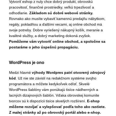
Vytvoriť eshop z nuly chce dobrý produkt, obrovskú
pracovitosť, finančné prostriedky, veľkú trpezlivosť a
odhodlanie.
Základom sú dobré webové stránky.
Rovnako ako musíte vybaviť kamennú predajňu nábytkom,
regály, pokladňou a ďalšími vecami, aj online obchod má
svoje potreby. Dobre vyriešený nákupný košík, meranie a
kvalitné služby, a dobrý marketing dokoná zvyšok.
Pomôžeme vám vytvoriť online obchod, a spoločne sa
postaráme o jeho úspešnú propagáciu.
WordPress je ono
Medzi hlavné
výhody Wordpres patrí otvorený zdrojový
kód
. Už nie ste závislí na redakčnom systéme svojho
programátora a môžete kedykoľvek odísť. Skvelé
WordPress šablóny vám ponúkajú tisíce nádherných a
lacných dizajnových šablón. Vďaka obrovskej komunite
tvorcov sú k dispozícii tisíce skvelých rozšírení.
E-shop
môžeme rozvíjať a vylepšovať podľa toho ako rastiete.
Z malej stránky až po obrovský portál alebo e-shop.