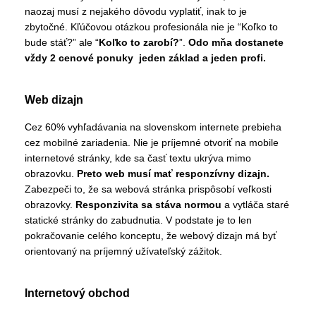
naozaj musí z nejakého dôvodu vyplatiť, inak to je
zbytočné. Kľúčovou otázkou profesionála nie je “Koľko to
bude stáť?” ale “
Koľko to zarobí?
”.
Odo mňa dostanete
vždy 2 cenové ponuky jeden základ a jeden profi.
Web dizajn
Cez 60% vyhľadávania na slovenskom internete prebieha
cez mobilné zariadenia. Nie je príjemné otvoriť na mobile
internetové stránky, kde sa časť textu ukrýva mimo
obrazovku.
Preto web musí mať responzívny dizajn.
Zabezpeči to, že sa webová stránka prispôsobí veľkosti
obrazovky.
Responzivita sa stáva normou
a vytláča staré
statické stránky do zabudnutia. V podstate je to len
pokračovanie celého konceptu, že webový dizajn má byť
orientovaný na príjemný užívateľský zážitok.
Internetový obchod