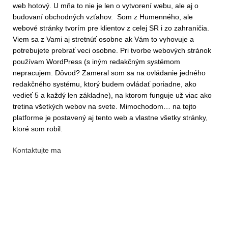
web hotový. U mňa to nie je len o vytvorení webu, ale aj o
budovaní obchodných vzťahov. Som z Humenného, ale
webové stránky tvorím pre klientov z celej SR i zo zahraničia.
Viem sa z Vami aj stretnúť osobne ak Vám to vyhovuje a
potrebujete prebrať veci osobne. Pri tvorbe webových stránok
používam WordPress (s iným redakčným systémom
nepracujem. Dôvod? Zameral som sa na ovládanie jedného
redakčného systému, ktorý budem ovládať poriadne, ako
vedieť 5 a každý len základne), na ktorom funguje už viac ako
tretina všetkých webov na svete. Mimochodom… na tejto
platforme je postavený aj tento web a vlastne všetky stránky,
ktoré som robil.
Kontaktujte ma