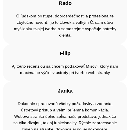
Rado
O ľudskom prístupe, dobrosrdečnosti a profesionalite
zbytočne hovoriť, je to človek s veľkým Č, sám dáva
myšlienku svojej tvorbe a samozrejme vypočuje potreby
klienta.
Filip
Aj touto recenziou sa chcem poďakovať Mišovi, ktorý nám
maximalne výšiel v ustrety pri tvorbe web stranky
Janka
Dokonale spracované všetky požiadavky a zadania,
ústretový prístup a veľmi príjemná komunikácia.
Webová stránka úplne spĺňa našu predstavu, jednak čo
sa týka dizajnu, tak aj funkcionality. Rýchle zapracovanie
zmien na stránke, dokonca aj po jej dokončení.