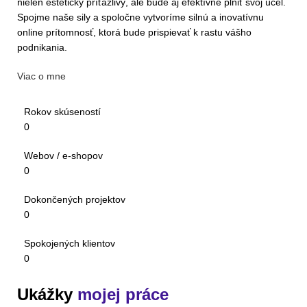
nielen esteticky príťažlivý, ale bude aj efektívne plniť svoj účel.
Spojme naše sily a spoločne vytvoríme silnú a inovatívnu
online prítomnosť, ktorá bude prispievať k rastu vášho
podnikania.
Viac o mne
Rokov skúseností
0
Webov / e-shopov
0
Dokončených projektov
0
Spokojených klientov
0
Ukážky
mojej práce