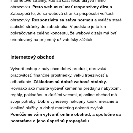
internetové stránky, kde sa časť textu ukrýva mimo
obrazovku.
Preto web musí mať responzívny dizajn.
Zabezpeči to, že sa webová stránka prispôsobí veľkosti
obrazovky.
Responzivita sa stáva normou
a vytláča staré
statické stránky do zabudnutia. V podstate je to len
pokračovanie celého konceptu, že webový dizajn má byť
orientovaný na príjemný užívateľský zážitok.
Internetový obchod
Vytvoriť eshop z nuly chce dobrý produkt, obrovskú
pracovitosť, finančné prostriedky, veľkú trpezlivosť a
odhodlanie.
Základom sú dobré webové stránky.
Rovnako ako musíte vybaviť kamennú predajňu nábytkom,
regály, pokladňou a ďalšími vecami, aj online obchod má
svoje potreby. Dobre vyriešený nákupný košík, meranie a
kvalitné služby, a dobrý marketing dokoná zvyšok.
Pomôžeme vám vytvoriť online obchod, a spoločne sa
postaráme o jeho úspešnú propagáciu.