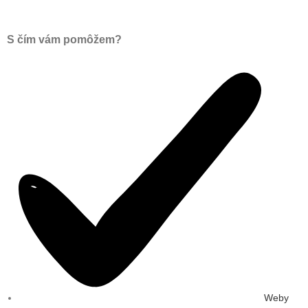
S čím vám pomôžem?
Weby