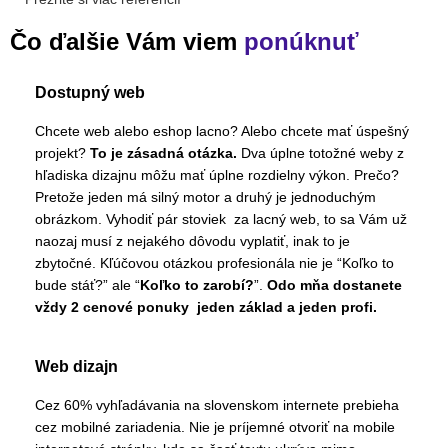
Čo ďalšie Vám viem
ponúknuť
Dostupný web
Chcete web alebo eshop lacno? Alebo chcete mať úspešný
projekt?
To je zásadná otázka.
Dva úplne totožné weby z
hľadiska dizajnu môžu mať úplne rozdielny výkon. Prečo?
Pretože jeden má silný motor a druhý je jednoduchým
obrázkom. Vyhodiť pár stoviek za lacný web, to sa Vám už
naozaj musí z nejakého dôvodu vyplatiť, inak to je
zbytočné. Kľúčovou otázkou profesionála nie je “Koľko to
bude stáť?” ale “
Koľko to zarobí?
”.
Odo mňa dostanete
vždy 2 cenové ponuky jeden základ a jeden profi.
Web dizajn
Cez 60% vyhľadávania na slovenskom internete prebieha
cez mobilné zariadenia. Nie je príjemné otvoriť na mobile