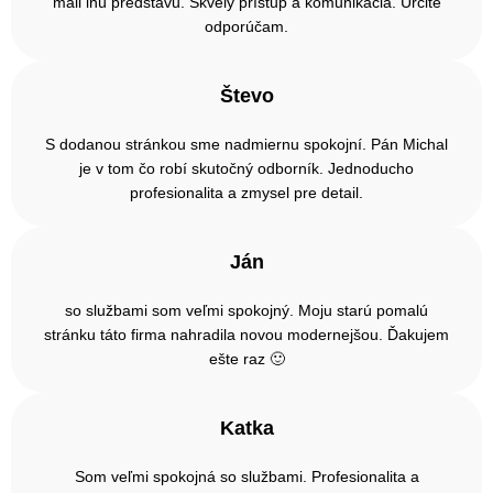
mali inú predstavu. Skvelý prístup a komunikácia. Určite
odporúčam.
Števo
S dodanou stránkou sme nadmiernu spokojní. Pán Michal
je v tom čo robí skutočný odborník. Jednoducho
profesionalita a zmysel pre detail.
Ján
so službami som veľmi spokojný. Moju starú pomalú
stránku táto firma nahradila novou modernejšou. Ďakujem
ešte raz 🙂
Katka
Som veľmi spokojná so službami. Profesionalita a