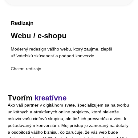
Redizajn
Webu / e-shopu
Moderný redesign vášho webu, ktorý zaujme, zlepší
užívateľskú skúsenosť a podporí konverzie.
Chcem redizajn
Tvorím
kreatívne
Ako váš partner v digitálnom svete, špecializujem sa na tvorbu
unikátnych a atraktívnych online projektov, ktoré nielenže
oslovia vašu cieľovú skupinu, ale tiež ich presvedčia a viesť k
požadovaným konverziám. Moj prístup je zameraný na detaily
a osobitosti vášho biznisu, čo zaručuje, že váš web bude