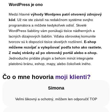
WordPress je ono
Medzi hlavné
výhody Wordpres patrí otvorený zdrojový
kód
. Už nie ste závislí na redakčnom systéme svojho
programátora a môžete kedykoľvek odísť. Skvelé
WordPress šablóny vám ponúkajú tisíce nádherných a
lacných dizajnových šablón. Vďaka obrovskej komunite
tvorcov sú k dispozícii tisíce skvelých rozšírení.
E-shop
môžeme rozvíjať a vylepšovať podľa toho ako rastiete.
Z malej stránky až po obrovský portál alebo e-shop.
Jednoducho pridáte plugin a behom minút integrujete
platobnú bránu, eshop, mapy, alebo čokoľvek iného.
Čo o mne hovoria
moji klienti?
Simona
Veľmi šikovný a ochotný, môžem len odporučiť TOP