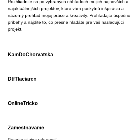
Rozhliadnite sa po vybraných náhľadoch mojich najnovších a
najaktuálnejších projektov, ktoré vám poskytnú inšpiráciu a
názorný prehľad mojej práce a kreativity. Prehľadajte úspešné
príbehy a nájdite to, čo presne hľadáte pre váš nasledujúci
projekt.
KamDoChorvatska
DtfTlaciaren
OnlineTricko
Zamestnavame
Prezrite si viac referencií