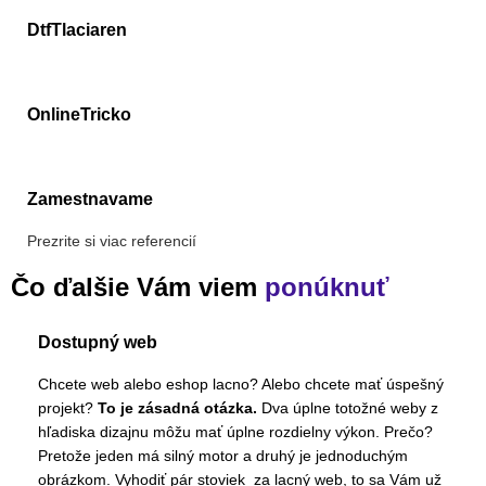
DtfTlaciaren
OnlineTricko
Zamestnavame
Prezrite si viac referencií
Čo ďalšie Vám viem
ponúknuť
Dostupný web
Chcete web alebo eshop lacno? Alebo chcete mať úspešný
projekt?
To je zásadná otázka.
Dva úplne totožné weby z
hľadiska dizajnu môžu mať úplne rozdielny výkon. Prečo?
Pretože jeden má silný motor a druhý je jednoduchým
obrázkom. Vyhodiť pár stoviek za lacný web, to sa Vám už