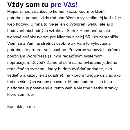
Vždy som tu
pre Vás!
Mojou silnou stránkou je komunikácia. Keď môj klient
potrebuje pomoc, vždy rád pomôžem a vysvetlím. Aj keď už je
web hotový. U mňa to nie je len o vytvorení webu, ale aj o
budovaní obchodných vzťahov. Som z Humenného, ale
webové stránky tvorím pre klientov z celej SR i zo zahraničia.
Viem sa z Vami aj stretnúť osobne ak Vám to vyhovuje a
potrebujete prebrať veci osobne. Pri tvorbe webových stránok
používam WordPress (s iným redakčným systémom
nepracujem. Dôvod? Zameral som sa na ovládanie jedného
redakčného systému, ktorý budem ovládať poriadne, ako
vedieť 5 a každý len základne), na ktorom funguje už viac ako
tretina všetkých webov na svete. Mimochodom… na tejto
platforme je postavený aj tento web a vlastne všetky stránky,
ktoré som robil.
Kontaktujte ma