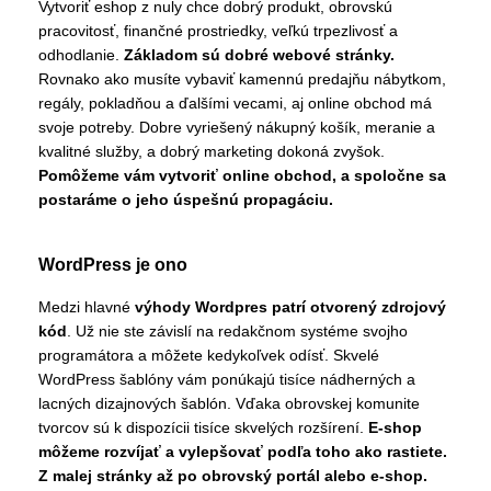
Vytvoriť eshop z nuly chce dobrý produkt, obrovskú
pracovitosť, finančné prostriedky, veľkú trpezlivosť a
odhodlanie.
Základom sú dobré webové stránky.
Rovnako ako musíte vybaviť kamennú predajňu nábytkom,
regály, pokladňou a ďalšími vecami, aj online obchod má
svoje potreby. Dobre vyriešený nákupný košík, meranie a
kvalitné služby, a dobrý marketing dokoná zvyšok.
Pomôžeme vám vytvoriť online obchod, a spoločne sa
postaráme o jeho úspešnú propagáciu.
WordPress je ono
Medzi hlavné
výhody Wordpres patrí otvorený zdrojový
kód
. Už nie ste závislí na redakčnom systéme svojho
programátora a môžete kedykoľvek odísť. Skvelé
WordPress šablóny vám ponúkajú tisíce nádherných a
lacných dizajnových šablón. Vďaka obrovskej komunite
tvorcov sú k dispozícii tisíce skvelých rozšírení.
E-shop
môžeme rozvíjať a vylepšovať podľa toho ako rastiete.
Z malej stránky až po obrovský portál alebo e-shop.