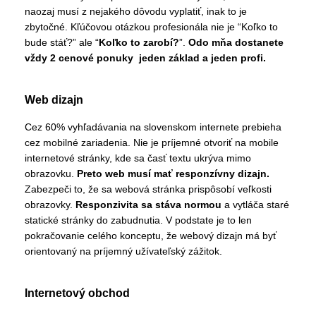
naozaj musí z nejakého dôvodu vyplatiť, inak to je
zbytočné. Kľúčovou otázkou profesionála nie je “Koľko to
bude stáť?” ale “
Koľko to zarobí?
”.
Odo mňa dostanete
vždy 2 cenové ponuky jeden základ a jeden profi.
Web dizajn
Cez 60% vyhľadávania na slovenskom internete prebieha
cez mobilné zariadenia. Nie je príjemné otvoriť na mobile
internetové stránky, kde sa časť textu ukrýva mimo
obrazovku.
Preto web musí mať responzívny dizajn.
Zabezpeči to, že sa webová stránka prispôsobí veľkosti
obrazovky.
Responzivita sa stáva normou
a vytláča staré
statické stránky do zabudnutia. V podstate je to len
pokračovanie celého konceptu, že webový dizajn má byť
orientovaný na príjemný užívateľský zážitok.
Internetový obchod