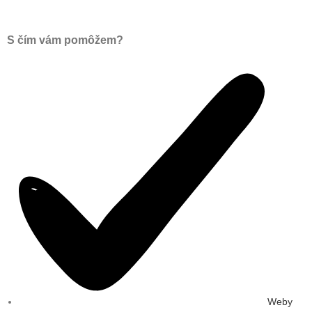
S čím vám pomôžem?
Weby