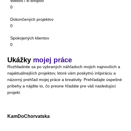
Webov / e-shopov
0
Dokončených projektov
0
Spokojených klientov
0
Ukážky
mojej práce
Rozhliadnite sa po vybraných náhľadoch mojich najnovších a
najaktuálnejších projektov, ktoré vám poskytnú inšpiráciu a
názorný prehľad mojej práce a kreativity. Prehľadajte úspešné
príbehy a nájdite to, čo presne hľadáte pre váš nasledujúci
projekt.
KamDoChorvatska