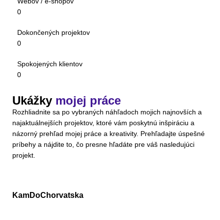
Webov / e-shopov
0
Dokončených projektov
0
Spokojených klientov
0
Ukážky
mojej práce
Rozhliadnite sa po vybraných náhľadoch mojich najnovších a
najaktuálnejších projektov, ktoré vám poskytnú inšpiráciu a
názorný prehľad mojej práce a kreativity. Prehľadajte úspešné
príbehy a nájdite to, čo presne hľadáte pre váš nasledujúci
projekt.
KamDoChorvatska