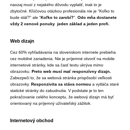
naozaj musí z nejakého dôvodu vyplatiť, inak to je
zbytočné. Kľúčovou otázkou profesionála nie je “Koľko to
bude stáť?” ale “
Koľko to zarobí?
”.
Odo mňa dostanete
vždy 2 cenové ponuky jeden základ a jeden profi.
Web dizajn
Cez 60% vyhľadávania na slovenskom internete prebieha
cez mobilné zariadenia. Nie je príjemné otvoriť na mobile
internetové stránky, kde sa časť textu ukrýva mimo
obrazovku.
Preto web musí mať responzívny dizajn.
Zabezpeči to, že sa webová stránka prispôsobí veľkosti
obrazovky.
Responzivita sa stáva normou
a vytláča staré
statické stránky do zabudnutia. V podstate je to len
pokračovanie celého konceptu, že webový dizajn má byť
orientovaný na príjemný užívateľský zážitok.
Internetový obchod