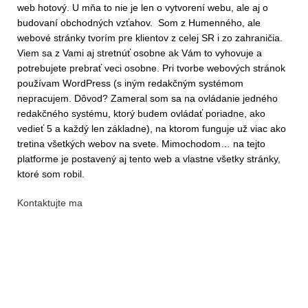
web hotový. U mňa to nie je len o vytvorení webu, ale aj o
budovaní obchodných vzťahov. Som z Humenného, ale
webové stránky tvorím pre klientov z celej SR i zo zahraničia.
Viem sa z Vami aj stretnúť osobne ak Vám to vyhovuje a
potrebujete prebrať veci osobne. Pri tvorbe webových stránok
používam WordPress (s iným redakčným systémom
nepracujem. Dôvod? Zameral som sa na ovládanie jedného
redakčného systému, ktorý budem ovládať poriadne, ako
vedieť 5 a každý len základne), na ktorom funguje už viac ako
tretina všetkých webov na svete. Mimochodom… na tejto
platforme je postavený aj tento web a vlastne všetky stránky,
ktoré som robil.
Kontaktujte ma