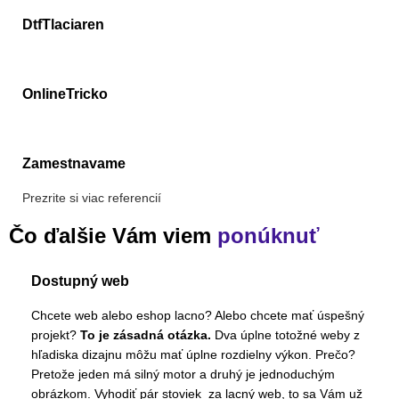
DtfTlaciaren
OnlineTricko
Zamestnavame
Prezrite si viac referencií
Čo ďalšie Vám viem
ponúknuť
Dostupný web
Chcete web alebo eshop lacno? Alebo chcete mať úspešný
projekt?
To je zásadná otázka.
Dva úplne totožné weby z
hľadiska dizajnu môžu mať úplne rozdielny výkon. Prečo?
Pretože jeden má silný motor a druhý je jednoduchým
obrázkom. Vyhodiť pár stoviek za lacný web, to sa Vám už