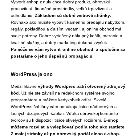
Vytvoriť eshop z nuly chce dobrý produkt, obrovskú
pracovitosť, finančné prostriedky, veľkú trpezlivosť a
odhodlanie.
Základom sú dobré webové stránky.
Rovnako ako musíte vybaviť kamennú predajňu nábytkom,
regály, pokladňou a ďalšími vecami, aj online obchod má
svoje potreby. Dobre vyriešený nákupný košík, meranie a
kvalitné služby, a dobrý marketing dokoná zvyšok.
Pomôžeme vám vytvoriť online obchod, a spoločne sa
postaráme o jeho úspešnú propagáciu.
WordPress je ono
Medzi hlavné
výhody Wordpres patrí otvorený zdrojový
kód
. Už nie ste závislí na redakčnom systéme svojho
programátora a môžete kedykoľvek odísť. Skvelé
WordPress šablóny vám ponúkajú tisíce nádherných a
lacných dizajnových šablón. Vďaka obrovskej komunite
tvorcov sú k dispozícii tisíce skvelých rozšírení.
E-shop
môžeme rozvíjať a vylepšovať podľa toho ako rastiete.
Z malej stránky až po obrovský portál alebo e-shop.