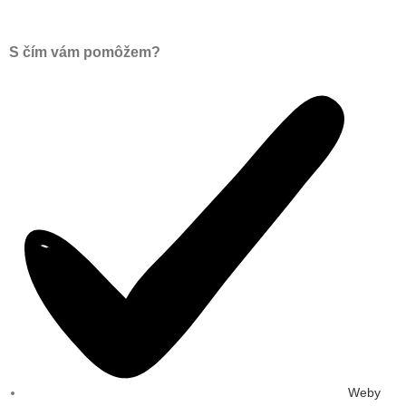
S čím vám pomôžem?
Weby