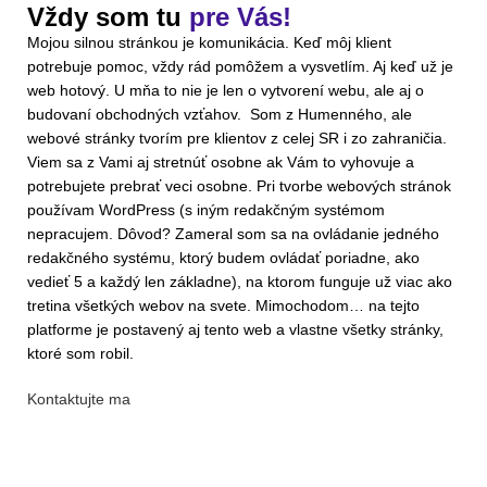
Vždy som tu
pre Vás!
Mojou silnou stránkou je komunikácia. Keď môj klient
potrebuje pomoc, vždy rád pomôžem a vysvetlím. Aj keď už je
web hotový. U mňa to nie je len o vytvorení webu, ale aj o
budovaní obchodných vzťahov. Som z Humenného, ale
webové stránky tvorím pre klientov z celej SR i zo zahraničia.
Viem sa z Vami aj stretnúť osobne ak Vám to vyhovuje a
potrebujete prebrať veci osobne. Pri tvorbe webových stránok
používam WordPress (s iným redakčným systémom
nepracujem. Dôvod? Zameral som sa na ovládanie jedného
redakčného systému, ktorý budem ovládať poriadne, ako
vedieť 5 a každý len základne), na ktorom funguje už viac ako
tretina všetkých webov na svete. Mimochodom… na tejto
platforme je postavený aj tento web a vlastne všetky stránky,
ktoré som robil.
Kontaktujte ma