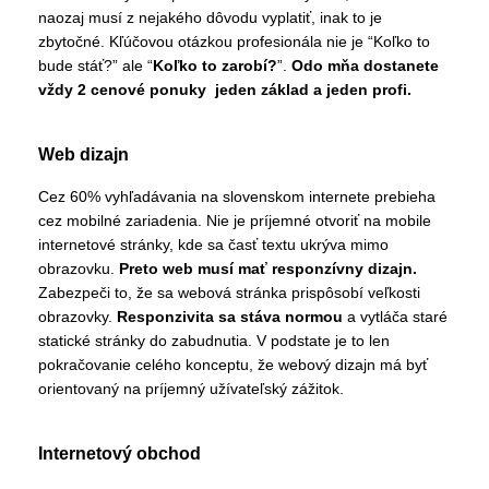
naozaj musí z nejakého dôvodu vyplatiť, inak to je
zbytočné. Kľúčovou otázkou profesionála nie je “Koľko to
bude stáť?” ale “
Koľko to zarobí?
”.
Odo mňa dostanete
vždy 2 cenové ponuky jeden základ a jeden profi.
Web dizajn
Cez 60% vyhľadávania na slovenskom internete prebieha
cez mobilné zariadenia. Nie je príjemné otvoriť na mobile
internetové stránky, kde sa časť textu ukrýva mimo
obrazovku.
Preto web musí mať responzívny dizajn.
Zabezpeči to, že sa webová stránka prispôsobí veľkosti
obrazovky.
Responzivita sa stáva normou
a vytláča staré
statické stránky do zabudnutia. V podstate je to len
pokračovanie celého konceptu, že webový dizajn má byť
orientovaný na príjemný užívateľský zážitok.
Internetový obchod