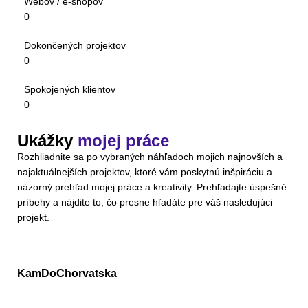
Webov / e-shopov
0
Dokončených projektov
0
Spokojených klientov
0
Ukážky
mojej práce
Rozhliadnite sa po vybraných náhľadoch mojich najnovších a
najaktuálnejších projektov, ktoré vám poskytnú inšpiráciu a
názorný prehľad mojej práce a kreativity. Prehľadajte úspešné
príbehy a nájdite to, čo presne hľadáte pre váš nasledujúci
projekt.
KamDoChorvatska