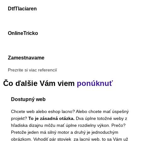
DtfTlaciaren
OnlineTricko
Zamestnavame
Prezrite si viac referencií
Čo ďalšie Vám viem
ponúknuť
Dostupný web
Chcete web alebo eshop lacno? Alebo chcete mať úspešný
projekt?
To je zásadná otázka.
Dva úplne totožné weby z
hľadiska dizajnu môžu mať úplne rozdielny výkon. Prečo?
Pretože jeden má silný motor a druhý je jednoduchým
obrázkom. Vyhodiť pár stoviek za lacný web, to sa Vám už