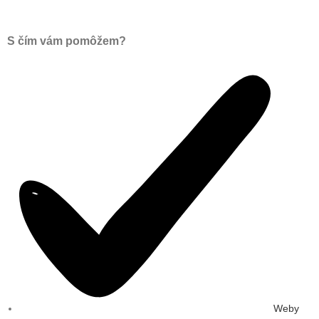
S čím vám pomôžem?
Weby