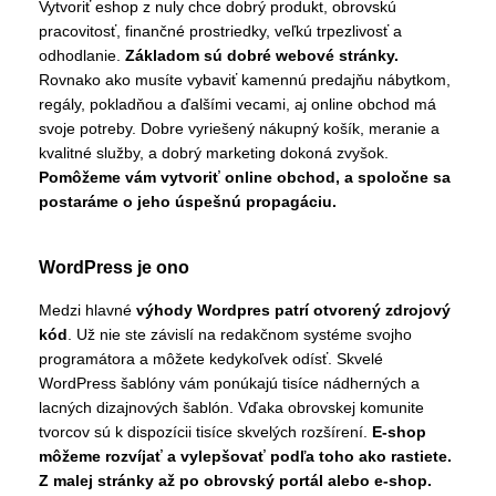
Vytvoriť eshop z nuly chce dobrý produkt, obrovskú
pracovitosť, finančné prostriedky, veľkú trpezlivosť a
odhodlanie.
Základom sú dobré webové stránky.
Rovnako ako musíte vybaviť kamennú predajňu nábytkom,
regály, pokladňou a ďalšími vecami, aj online obchod má
svoje potreby. Dobre vyriešený nákupný košík, meranie a
kvalitné služby, a dobrý marketing dokoná zvyšok.
Pomôžeme vám vytvoriť online obchod, a spoločne sa
postaráme o jeho úspešnú propagáciu.
WordPress je ono
Medzi hlavné
výhody Wordpres patrí otvorený zdrojový
kód
. Už nie ste závislí na redakčnom systéme svojho
programátora a môžete kedykoľvek odísť. Skvelé
WordPress šablóny vám ponúkajú tisíce nádherných a
lacných dizajnových šablón. Vďaka obrovskej komunite
tvorcov sú k dispozícii tisíce skvelých rozšírení.
E-shop
môžeme rozvíjať a vylepšovať podľa toho ako rastiete.
Z malej stránky až po obrovský portál alebo e-shop.