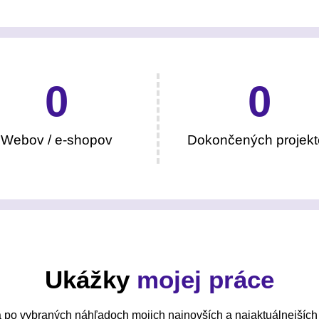
0
0
Webov / e-shopov
Dokončených projekt
Ukážky
mojej práce
 po vybraných náhľadoch mojich najnovších a najaktuálnejších 