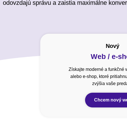
odovzdajú správu a zaistia maximálne konver
Nový
Web / e-s
Získajte moderné a funkčné 
alebo e-shop, ktoré pritiahn
zvýšia vaše preda
Chcem nový w