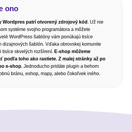
e ono
 Wordpres patrí otvorený zdrojový kód
. Už nie
čnom systéme svojho programátora a môžete
velé WordPress šablóny vám ponúkajú tisíce
h dizajnových šablón. Vďaka obrovskej komunite
i tisíce skvelých rozšírení.
E-shop môžeme
ť podľa toho ako rastiete. Z malej stránky až po
bo e-shop.
Jednoducho pridáte plugin a behom
atobnú bránu, eshop, mapy, alebo čokoľvek iného.