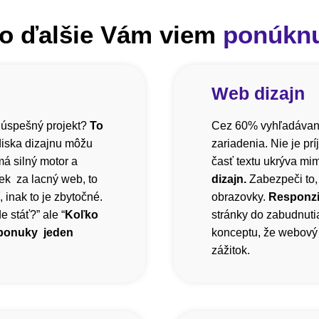
o ďalšie Vám viem
ponúkn
Web dizajn
 úspešný projekt?
To
Cez 60% vyhľadávani
diska dizajnu môžu
zariadenia. Nie je pr
á silný motor a
časť textu ukrýva mi
ek za lacný web, to
dizajn.
Zabezpeči to,
inak to je zbytočné.
obrazovky.
Responzi
 stáť?” ale “
Koľko
stránky do zabudnutia
 ponuky jeden
konceptu, že webový 
zážitok.