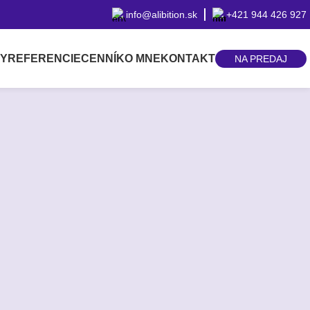
info@alibition.sk
+421 944 426 927
BY
REFERENCIE
CENNÍK
O MNE
KONTAKT
NA PREDAJ