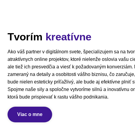
Tvorím
kreatívne
Ako váš partner v digitálnom svete, špecializujem sa na tvo
atraktívnych online projektov, ktoré nielenže oslovia vašu c
ale tiež ich presvedčia a viesť k požadovaným konverziám. M
zameraný na detaily a osobitosti vášho biznisu, čo zaručuje
bude nielen esteticky príťažlivý, ale bude aj efektívne plniť s
Spojme naše sily a spoločne vytvoríme silnú a inovatívnu on
ktorá bude prispievať k rastu vášho podnikania.
Viac o mne