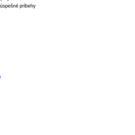
e úspešné príbehy
e