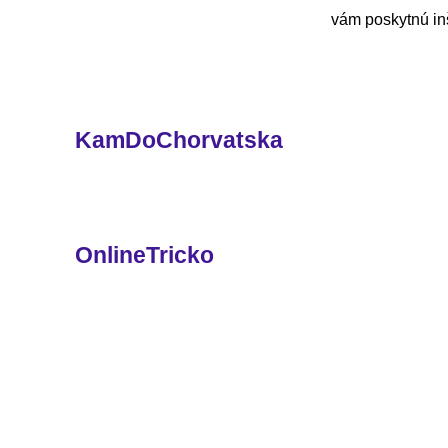
vám poskytnú inš
KamDoChorvatska
OnlineTricko