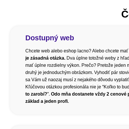
Č
Dostupný web
Chcete web alebo eshop lacno? Alebo chcete mať
je zásadná otázka.
Dva úplne totožné weby z hľa
mať úplne rozdielny výkon. Prečo? Pretože jeden m
druhý je jednoduchým obrázkom. Vyhodiť pár stovi
sa Vám už naozaj musí z nejakého dôvodu vyplatiť, 
Kľúčovou otázkou profesionála nie je “Koľko to bude
to zarobí?
”.
Odo mňa dostanete vždy 2 cenové
základ a jeden profi.