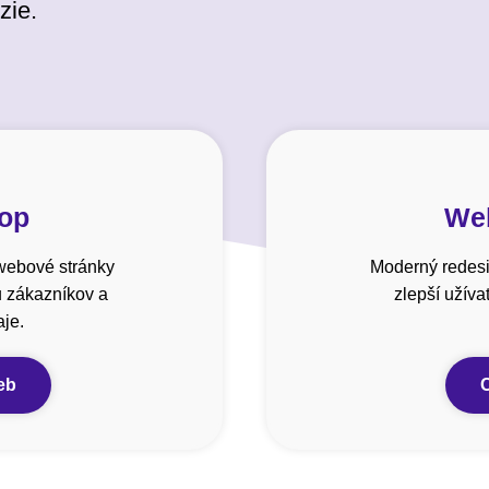
zie.
hop
Web
webové stránky
Moderný redesi
u zákazníkov a
zlepší užív
je.
eb