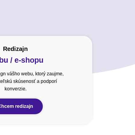
Redizajn
u / e-shopu
gn vášho webu, ktorý zaujme,
ateľskú skúsenosť a podporí
konverzie.
Chcem redizajn