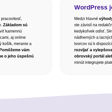
WordPress j
 pracovitosť,
Medzi hlavné
výhody
e.
Základom sú
ste závislí na redak
viť kamennú
kedykoľvek odísť. Sk
cami, aj online
nádherných a lacnýc
 košík, meranie a
tvorcov sú k dispozíci
Pomôžeme vám
rozvíjať a vylepšova
me o jeho úspešnú
obrovský portál ale
minút integrujete pl