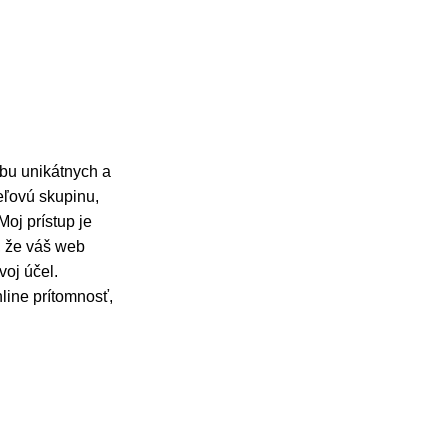
rbu unikátnych a
ieľovú skupinu,
oj prístup je
, že váš web
voj účel.
line prítomnosť,