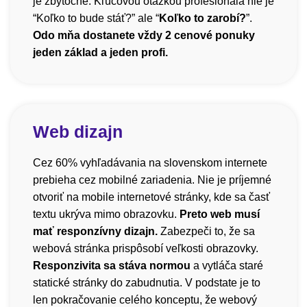
je zbytočné. Kľúčovou otázkou profesionála nie je
“Koľko to bude stáť?” ale “
Koľko to zarobí?
”.
Odo mňa dostanete vždy 2 cenové ponuky
jeden základ a jeden profi.
Web dizajn
Cez 60% vyhľadávania na slovenskom internete
prebieha cez mobilné zariadenia. Nie je príjemné
otvoriť na mobile internetové stránky, kde sa časť
textu ukrýva mimo obrazovku.
Preto web musí
mať responzívny dizajn.
Zabezpeči to, že sa
webová stránka prispôsobí veľkosti obrazovky.
Responzivita sa stáva normou
a vytláča staré
statické stránky do zabudnutia. V podstate je to
len pokračovanie celého konceptu, že webový