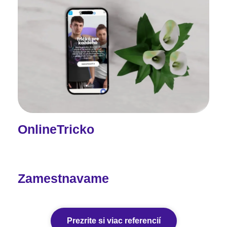
OnlineTricko
Zamestnavame
Prezrite si viac referencií