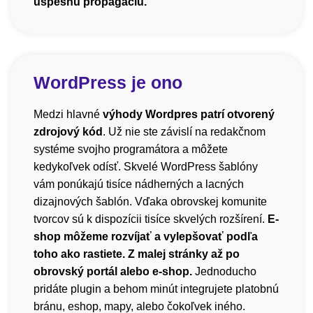
úspešnú propagáciu.
WordPress je ono
Medzi hlavné
výhody Wordpres patrí otvorený
zdrojový kód
. Už nie ste závislí na redakčnom
systéme svojho programátora a môžete
kedykoľvek odísť. Skvelé WordPress šablóny
vám ponúkajú tisíce nádherných a lacných
dizajnových šablón. Vďaka obrovskej komunite
tvorcov sú k dispozícii tisíce skvelých rozšírení.
E-
shop môžeme rozvíjať a vylepšovať podľa
toho ako rastiete. Z malej stránky až po
obrovský portál alebo e-shop.
Jednoducho
pridáte plugin a behom minút integrujete platobnú
bránu, eshop, mapy, alebo čokoľvek iného.