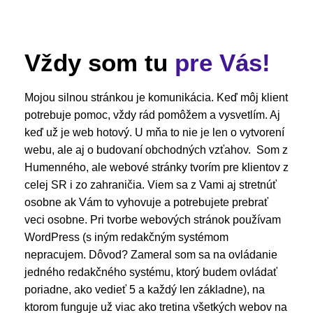
Vždy som tu
pre Vás!
Mojou silnou stránkou je komunikácia. Keď môj klient
potrebuje pomoc, vždy rád pomôžem a vysvetlím. Aj
keď už je web hotový. U mňa to nie je len o vytvorení
webu, ale aj o budovaní obchodných vzťahov. Som z
Humenného, ale webové stránky tvorím pre klientov z
celej SR i zo zahraničia. Viem sa z Vami aj stretnúť
osobne ak Vám to vyhovuje a potrebujete prebrať
veci osobne. Pri tvorbe webových stránok používam
WordPress (s iným redakčným systémom
nepracujem. Dôvod? Zameral som sa na ovládanie
jedného redakčného systému, ktorý budem ovládať
poriadne, ako vedieť 5 a každý len základne), na
ktorom funguje už viac ako tretina všetkých webov na