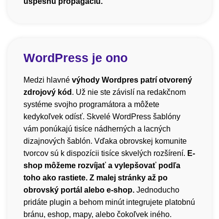
úspešnú propagáciu.
WordPress je ono
Medzi hlavné
výhody Wordpres patrí otvorený
zdrojový kód
. Už nie ste závislí na redakčnom
systéme svojho programátora a môžete
kedykoľvek odísť. Skvelé WordPress šablóny
vám ponúkajú tisíce nádherných a lacných
dizajnových šablón. Vďaka obrovskej komunite
tvorcov sú k dispozícii tisíce skvelých rozšírení.
E-
shop môžeme rozvíjať a vylepšovať podľa
toho ako rastiete. Z malej stránky až po
obrovský portál alebo e-shop.
Jednoducho
pridáte plugin a behom minút integrujete platobnú
bránu, eshop, mapy, alebo čokoľvek iného.