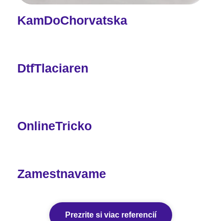
KamDoChorvatska
DtfTlaciaren
OnlineTricko
Zamestnavame
Prezrite si viac referencií