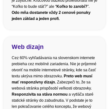
je zbytočné. Kľúčovou otázkou profesionála nie je
“Koľko to bude stáť?” ale “
Koľko to zarobí?
”.
Odo mňa dostanete vždy 2 cenové ponuky
jeden základ a jeden profi.
Web dizajn
Cez 60% vyhľadávania na slovenskom internete
prebieha cez mobilné zariadenia. Nie je príjemné
otvoriť na mobile internetové stránky, kde sa časť
textu ukrýva mimo obrazovku.
Preto web musí
mať responzívny dizajn.
Zabezpeči to, že sa
webová stránka prispôsobí veľkosti obrazovky.
Responzivita sa stáva normou
a vytláča staré
statické stránky do zabudnutia. V podstate je to
len pokračovanie celého konceptu, že webový