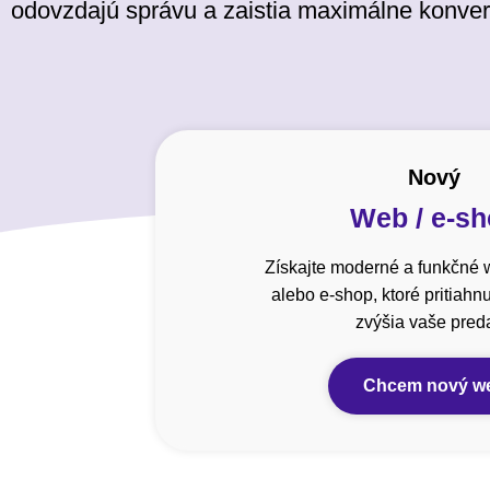
odovzdajú správu a zaistia maximálne konver
Nový
Web / e-s
Získajte moderné a funkčné 
alebo e-shop, ktoré pritiahn
zvýšia vaše preda
Chcem nový w