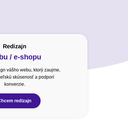
Redizajn
u / e-shopu
gn vášho webu, ktorý zaujme,
ateľskú skúsenosť a podporí
konverzie.
Chcem redizajn