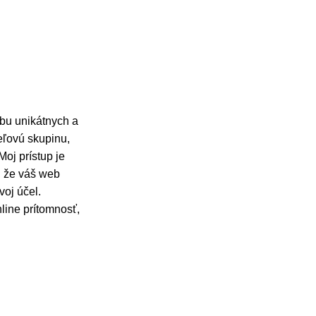
rbu unikátnych a
ieľovú skupinu,
oj prístup je
, že váš web
voj účel.
line prítomnosť,