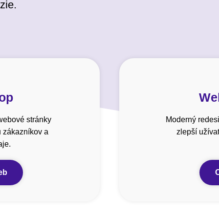
zie.
hop
Web
webové stránky
Moderný redesi
u zákazníkov a
zlepší užív
je.
eb