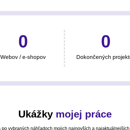
0
0
Webov / e-shopov
Dokončených projekt
Ukážky
mojej práce
 po vybraných náhľadoch mojich najnovších a najaktuálnejších 