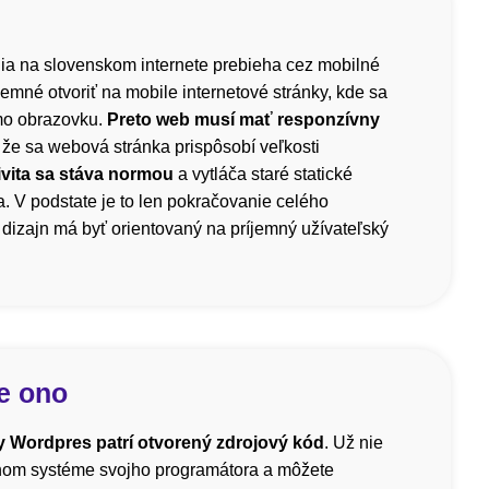
a na slovenskom internete prebieha cez mobilné
íjemné otvoriť na mobile internetové stránky, kde sa
mo obrazovku.
Preto web musí mať responzívny
 že sa webová stránka prispôsobí veľkosti
vita sa stáva normou
a vytláča staré statické
. V podstate je to len pokračovanie celého
dizajn má byť orientovaný na príjemný užívateľský
e ono
 Wordpres patrí otvorený zdrojový kód
. Už nie
čnom systéme svojho programátora a môžete