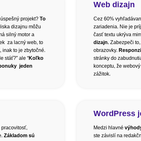
Web dizajn
 úspešný projekt?
To
Cez 60% vyhľadávani
diska dizajnu môžu
zariadenia. Nie je pr
á silný motor a
časť textu ukrýva mi
ek za lacný web, to
dizajn.
Zabezpeči to,
inak to je zbytočné.
obrazovky.
Responzi
 stáť?” ale “
Koľko
stránky do zabudnutia
 ponuky jeden
konceptu, že webový 
zážitok.
WordPress j
 pracovitosť,
Medzi hlavné
výhody
e.
Základom sú
ste závislí na redak