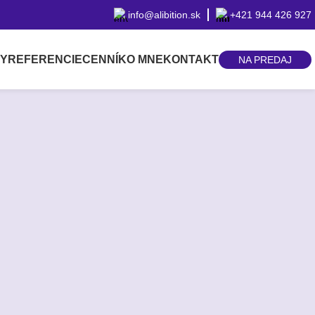
info@alibition.sk
+421 944 426 927
BY
REFERENCIE
CENNÍK
O MNE
KONTAKT
NA PREDAJ