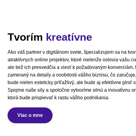
Tvorím
kreatívne
Ako váš partner v digitálnom svete, špecializujem sa na tvo
atraktívnych online projektov, ktoré nielenže oslovia vašu c
ale tiež ich presvedčia a viesť k požadovaným konverziám. M
zameraný na detaily a osobitosti vášho biznisu, čo zaručuje
bude nielen esteticky príťažlivý, ale bude aj efektívne plniť s
Spojme naše sily a spoločne vytvoríme silnú a inovatívnu on
ktorá bude prispievať k rastu vášho podnikania.
Viac o mne