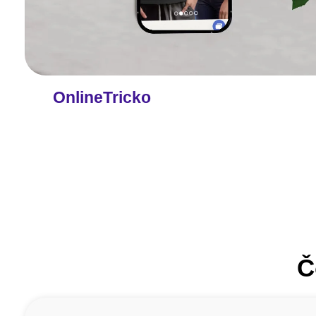
OnlineTricko
Č