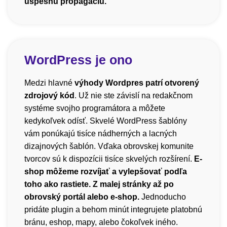
úspešnú propagáciu.
WordPress je ono
Medzi hlavné
výhody Wordpres patrí otvorený
zdrojový kód
. Už nie ste závislí na redakčnom
systéme svojho programátora a môžete
kedykoľvek odísť. Skvelé WordPress šablóny
vám ponúkajú tisíce nádherných a lacných
dizajnových šablón. Vďaka obrovskej komunite
tvorcov sú k dispozícii tisíce skvelých rozšírení.
E-
shop môžeme rozvíjať a vylepšovať podľa
toho ako rastiete. Z malej stránky až po
obrovský portál alebo e-shop.
Jednoducho
pridáte plugin a behom minút integrujete platobnú
bránu, eshop, mapy, alebo čokoľvek iného.