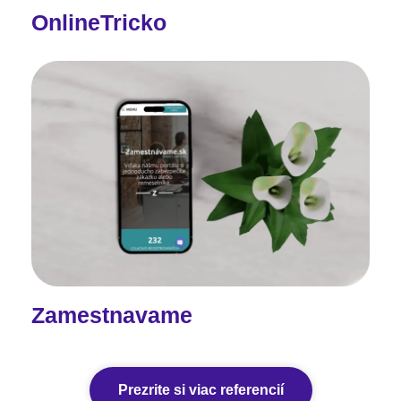
OnlineTricko
Zamestnavame
Prezrite si viac referencií