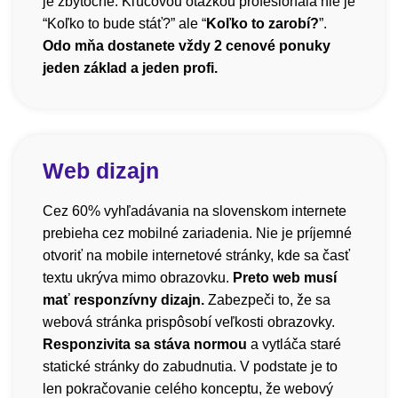
je zbytočné. Kľúčovou otázkou profesionála nie je
“Koľko to bude stáť?” ale “
Koľko to zarobí?
”.
Odo mňa dostanete vždy 2 cenové ponuky
jeden základ a jeden profi.
Web dizajn
Cez 60% vyhľadávania na slovenskom internete
prebieha cez mobilné zariadenia. Nie je príjemné
otvoriť na mobile internetové stránky, kde sa časť
textu ukrýva mimo obrazovku.
Preto web musí
mať responzívny dizajn.
Zabezpeči to, že sa
webová stránka prispôsobí veľkosti obrazovky.
Responzivita sa stáva normou
a vytláča staré
statické stránky do zabudnutia. V podstate je to
len pokračovanie celého konceptu, že webový