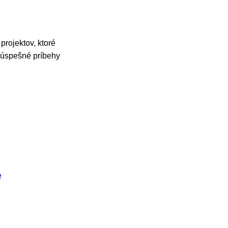
projektov, ktoré
e úspešné príbehy
e