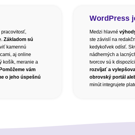
WordPress j
 pracovitosť,
Medzi hlavné
výhody
e.
Základom sú
ste závislí na redak
viť kamennú
kedykoľvek odísť. Sk
cami, aj online
nádherných a lacnýc
 košík, meranie a
tvorcov sú k dispozíci
Pomôžeme vám
rozvíjať a vylepšova
me o jeho úspešnú
obrovský portál ale
minút integrujete pl