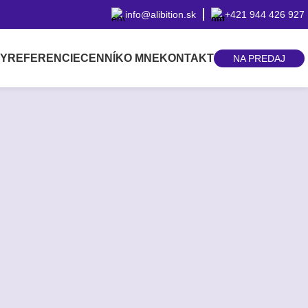
info@alibition.sk
+421 944 426 927
BY
REFERENCIE
CENNÍK
O MNE
KONTAKT
NA PREDAJ