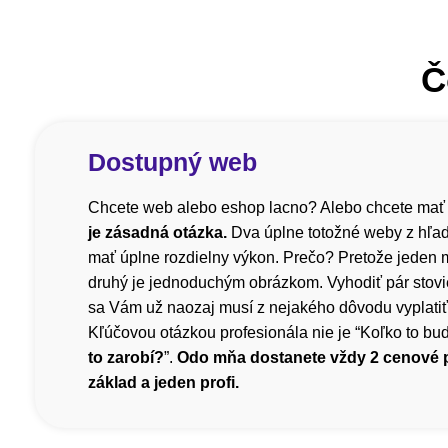
Č
Dostupný web
Chcete web alebo eshop lacno? Alebo chcete mať
je zásadná otázka.
Dva úplne totožné weby z hľa
mať úplne rozdielny výkon. Prečo? Pretože jeden m
druhý je jednoduchým obrázkom. Vyhodiť pár stovi
sa Vám už naozaj musí z nejakého dôvodu vyplatiť, 
Kľúčovou otázkou profesionála nie je “Koľko to bude
to zarobí?
”.
Odo mňa dostanete vždy 2 cenové
základ a jeden profi.