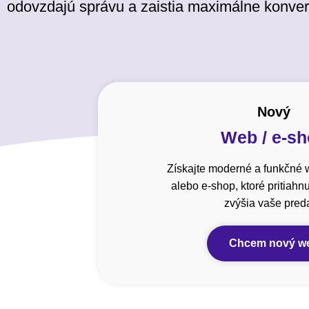
odovzdajú správu a zaistia maximálne konver
Nový
Web / e-s
Získajte moderné a funkčné 
alebo e-shop, ktoré pritiahn
zvýšia vaše preda
Chcem nový w