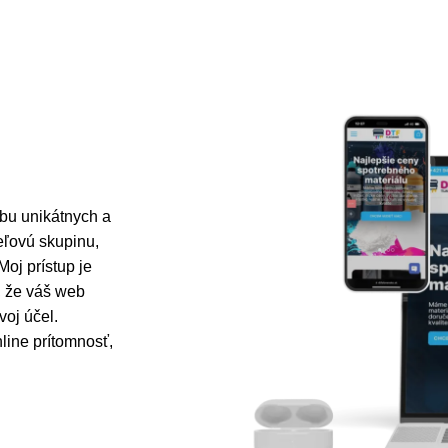
rbu unikátnych a
ieľovú skupinu,
oj prístup je
, že váš web
voj účel.
line prítomnosť,