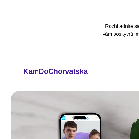
Rozhliadnite sa
vám poskytnú inš
KamDoChorvatska