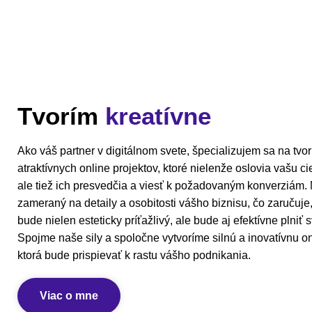
Tvorím
kreatívne
Ako váš partner v digitálnom svete, špecializujem sa na tvo
atraktívnych online projektov, ktoré nielenže oslovia vašu c
ale tiež ich presvedčia a viesť k požadovaným konverziám. M
zameraný na detaily a osobitosti vášho biznisu, čo zaručuje
bude nielen esteticky príťažlivý, ale bude aj efektívne plniť s
Spojme naše sily a spoločne vytvoríme silnú a inovatívnu on
ktorá bude prispievať k rastu vášho podnikania.
Viac o mne