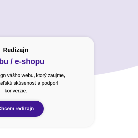
Redizajn
u / e-shopu
gn vášho webu, ktorý zaujme,
ateľskú skúsenosť a podporí
konverzie.
Chcem redizajn