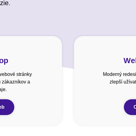
zie.
hop
Web
webové stránky
Moderný redesi
u zákazníkov a
zlepší užív
je.
eb