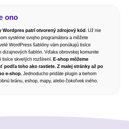
e ono
 Wordpres patrí otvorený zdrojový kód
. Už nie
čnom systéme svojho programátora a môžete
velé WordPress šablóny vám ponúkajú tisíce
h dizajnových šablón. Vďaka obrovskej komunite
i tisíce skvelých rozšírení.
E-shop môžeme
ť podľa toho ako rastiete. Z malej stránky až po
bo e-shop.
Jednoducho pridáte plugin a behom
atobnú bránu, eshop, mapy, alebo čokoľvek iného.