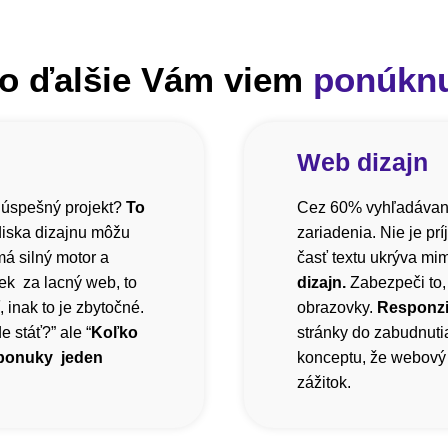
o ďalšie Vám viem
ponúkn
Web dizajn
 úspešný projekt?
To
Cez 60% vyhľadávani
diska dizajnu môžu
zariadenia. Nie je pr
á silný motor a
časť textu ukrýva mi
ek za lacný web, to
dizajn.
Zabezpeči to,
inak to je zbytočné.
obrazovky.
Responzi
 stáť?” ale “
Koľko
stránky do zabudnutia
 ponuky jeden
konceptu, že webový 
zážitok.