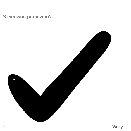
S čím vám pomôžem?
Weby