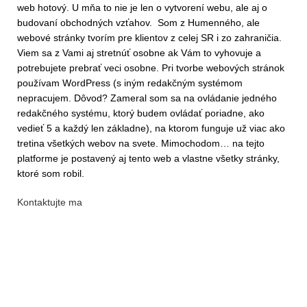
web hotový. U mňa to nie je len o vytvorení webu, ale aj o
budovaní obchodných vzťahov. Som z Humenného, ale
webové stránky tvorím pre klientov z celej SR i zo zahraničia.
Viem sa z Vami aj stretnúť osobne ak Vám to vyhovuje a
potrebujete prebrať veci osobne. Pri tvorbe webových stránok
používam WordPress (s iným redakčným systémom
nepracujem. Dôvod? Zameral som sa na ovládanie jedného
redakčného systému, ktorý budem ovládať poriadne, ako
vedieť 5 a každý len základne), na ktorom funguje už viac ako
tretina všetkých webov na svete. Mimochodom… na tejto
platforme je postavený aj tento web a vlastne všetky stránky,
ktoré som robil.
Kontaktujte ma