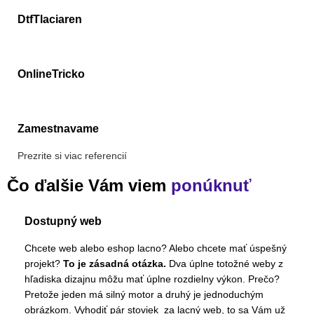
DtfTlaciaren
OnlineTricko
Zamestnavame
Prezrite si viac referencií
Čo ďalšie Vám viem
ponúknuť
Dostupný web
Chcete web alebo eshop lacno? Alebo chcete mať úspešný
projekt?
To je zásadná otázka.
Dva úplne totožné weby z
hľadiska dizajnu môžu mať úplne rozdielny výkon. Prečo?
Pretože jeden má silný motor a druhý je jednoduchým
obrázkom. Vyhodiť pár stoviek za lacný web, to sa Vám už