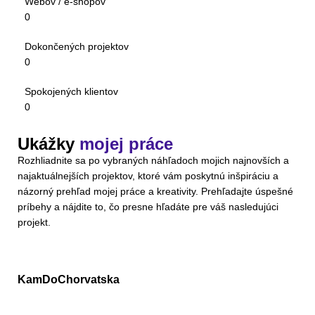
Webov / e-shopov
0
Dokončených projektov
0
Spokojených klientov
0
Ukážky
mojej práce
Rozhliadnite sa po vybraných náhľadoch mojich najnovších a
najaktuálnejších projektov, ktoré vám poskytnú inšpiráciu a
názorný prehľad mojej práce a kreativity. Prehľadajte úspešné
príbehy a nájdite to, čo presne hľadáte pre váš nasledujúci
projekt.
KamDoChorvatska