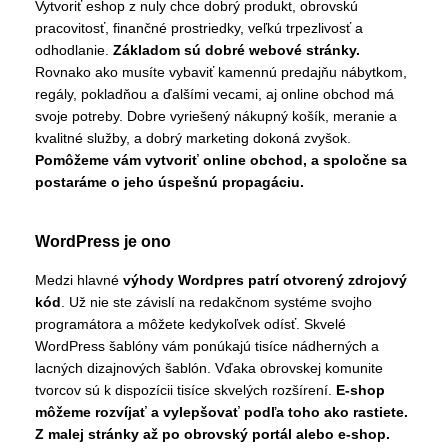
Vytvoriť eshop z nuly chce dobrý produkt, obrovskú
pracovitosť, finančné prostriedky, veľkú trpezlivosť a
odhodlanie.
Základom sú dobré webové stránky.
Rovnako ako musíte vybaviť kamennú predajňu nábytkom,
regály, pokladňou a ďalšími vecami, aj online obchod má
svoje potreby. Dobre vyriešený nákupný košík, meranie a
kvalitné služby, a dobrý marketing dokoná zvyšok.
Pomôžeme vám vytvoriť online obchod, a spoločne sa
postaráme o jeho úspešnú propagáciu.
WordPress je ono
Medzi hlavné
výhody Wordpres patrí otvorený zdrojový
kód
. Už nie ste závislí na redakčnom systéme svojho
programátora a môžete kedykoľvek odísť. Skvelé
WordPress šablóny vám ponúkajú tisíce nádherných a
lacných dizajnových šablón. Vďaka obrovskej komunite
tvorcov sú k dispozícii tisíce skvelých rozšírení.
E-shop
môžeme rozvíjať a vylepšovať podľa toho ako rastiete.
Z malej stránky až po obrovský portál alebo e-shop.