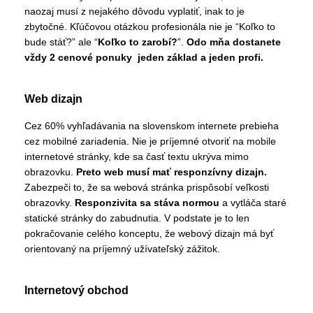
naozaj musí z nejakého dôvodu vyplatiť, inak to je
zbytočné. Kľúčovou otázkou profesionála nie je “Koľko to
bude stáť?” ale “
Koľko to zarobí?
”.
Odo mňa dostanete
vždy 2 cenové ponuky jeden základ a jeden profi.
Web dizajn
Cez 60% vyhľadávania na slovenskom internete prebieha
cez mobilné zariadenia. Nie je príjemné otvoriť na mobile
internetové stránky, kde sa časť textu ukrýva mimo
obrazovku.
Preto web musí mať responzívny dizajn.
Zabezpeči to, že sa webová stránka prispôsobí veľkosti
obrazovky.
Responzivita sa stáva normou
a vytláča staré
statické stránky do zabudnutia. V podstate je to len
pokračovanie celého konceptu, že webový dizajn má byť
orientovaný na príjemný užívateľský zážitok.
Internetový obchod