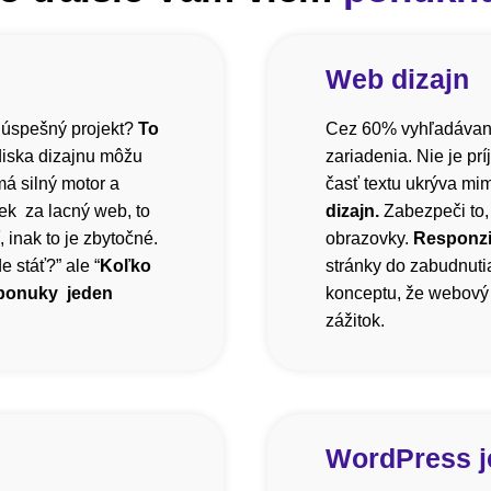
Web dizajn
 úspešný projekt?
To
Cez 60% vyhľadávani
diska dizajnu môžu
zariadenia. Nie je pr
á silný motor a
časť textu ukrýva mi
ek za lacný web, to
dizajn.
Zabezpeči to,
inak to je zbytočné.
obrazovky.
Responzi
 stáť?” ale “
Koľko
stránky do zabudnutia
 ponuky jeden
konceptu, že webový 
zážitok.
WordPress j