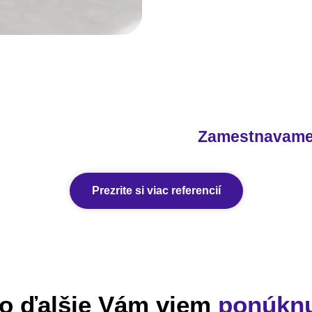
Zamestnavam
Prezrite si viac referencií
o ďalšie Vám viem
ponúkn