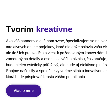
Tvorím
kreatívne
Ako váš partner v digitálnom svete, špecializujem sa na tvo
atraktívnych online projektov, ktoré nielenže oslovia vašu c
ale tiež ich presvedčia a viesť k požadovaným konverziám. M
zameraný na detaily a osobitosti vášho biznisu, čo zaručuje
bude nielen esteticky príťažlivý, ale bude aj efektívne plniť s
Spojme naše sily a spoločne vytvoríme silnú a inovatívnu on
ktorá bude prispievať k rastu vášho podnikania.
Viac o mne