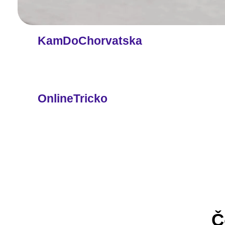
KamDoChorvatska
OnlineTricko
Č