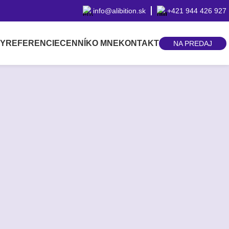
info@alibition.sk
+421 944 426 927
BY
REFERENCIE
CENNÍK
O MNE
KONTAKT
NA PREDAJ