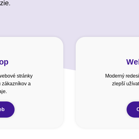
zie.
hop
Web
webové stránky
Moderný redesi
u zákazníkov a
zlepší užív
je.
eb