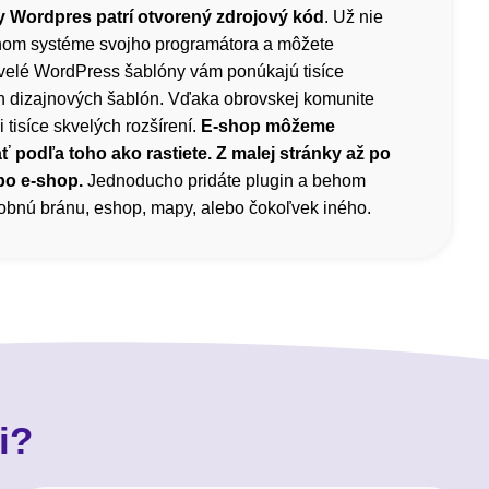
 Wordpres patrí otvorený zdrojový kód
. Už nie
čnom systéme svojho programátora a môžete
velé WordPress šablóny vám ponúkajú tisíce
h dizajnových šablón. Vďaka obrovskej komunite
i tisíce skvelých rozšírení.
E-shop môžeme
ť podľa toho ako rastiete. Z malej stránky až po
bo e-shop.
Jednoducho pridáte plugin a behom
atobnú bránu, eshop, mapy, alebo čokoľvek iného.
i?