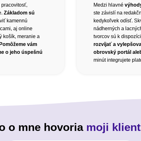
 pracovitosť,
Medzi hlavné
výhody
e.
Základom sú
ste závislí na redak
viť kamennú
kedykoľvek odísť. Sk
cami, aj online
nádherných a lacnýc
 košík, meranie a
tvorcov sú k dispozíci
Pomôžeme vám
rozvíjať a vylepšova
me o jeho úspešnú
obrovský portál ale
minút integrujete pl
o o mne hovoria
moji klient