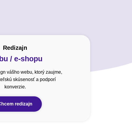
Redizajn
u / e-shopu
gn vášho webu, ktorý zaujme,
ateľskú skúsenosť a podporí
konverzie.
Chcem redizajn