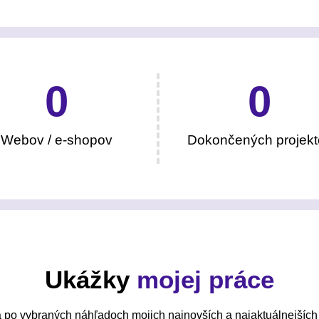
0
0
Webov / e-shopov
Dokončených projekt
Ukážky
mojej práce
 po vybraných náhľadoch mojich najnovších a najaktuálnejších 