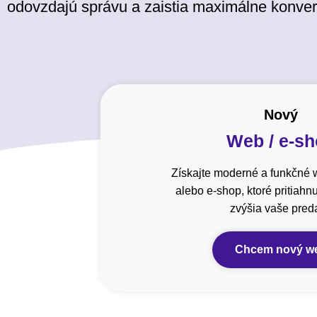
odovzdajú správu a zaistia maximálne konver
Nový
Web / e-s
Získajte moderné a funkčné 
alebo e-shop, ktoré pritiahn
zvýšia vaše preda
Chcem nový w