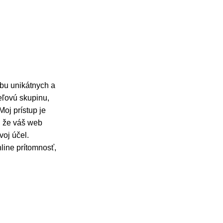
rbu unikátnych a
ieľovú skupinu,
oj prístup je
, že váš web
voj účel.
line prítomnosť,