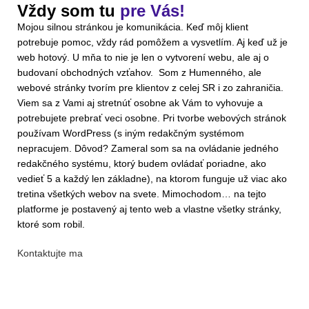
Vždy som tu
pre Vás!
Mojou silnou stránkou je komunikácia. Keď môj klient
potrebuje pomoc, vždy rád pomôžem a vysvetlím. Aj keď už je
web hotový. U mňa to nie je len o vytvorení webu, ale aj o
budovaní obchodných vzťahov. Som z Humenného, ale
webové stránky tvorím pre klientov z celej SR i zo zahraničia.
Viem sa z Vami aj stretnúť osobne ak Vám to vyhovuje a
potrebujete prebrať veci osobne. Pri tvorbe webových stránok
používam WordPress (s iným redakčným systémom
nepracujem. Dôvod? Zameral som sa na ovládanie jedného
redakčného systému, ktorý budem ovládať poriadne, ako
vedieť 5 a každý len základne), na ktorom funguje už viac ako
tretina všetkých webov na svete. Mimochodom… na tejto
platforme je postavený aj tento web a vlastne všetky stránky,
ktoré som robil.
Kontaktujte ma