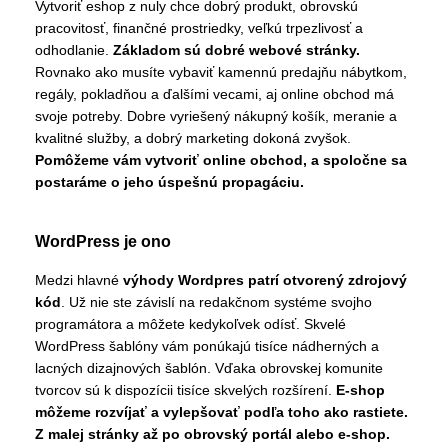
Vytvoriť eshop z nuly chce dobrý produkt, obrovskú
pracovitosť, finančné prostriedky, veľkú trpezlivosť a
odhodlanie.
Základom sú dobré webové stránky.
Rovnako ako musíte vybaviť kamennú predajňu nábytkom,
regály, pokladňou a ďalšími vecami, aj online obchod má
svoje potreby. Dobre vyriešený nákupný košík, meranie a
kvalitné služby, a dobrý marketing dokoná zvyšok.
Pomôžeme vám vytvoriť online obchod, a spoločne sa
postaráme o jeho úspešnú propagáciu.
WordPress je ono
Medzi hlavné
výhody Wordpres patrí otvorený zdrojový
kód
. Už nie ste závislí na redakčnom systéme svojho
programátora a môžete kedykoľvek odísť. Skvelé
WordPress šablóny vám ponúkajú tisíce nádherných a
lacných dizajnových šablón. Vďaka obrovskej komunite
tvorcov sú k dispozícii tisíce skvelých rozšírení.
E-shop
môžeme rozvíjať a vylepšovať podľa toho ako rastiete.
Z malej stránky až po obrovský portál alebo e-shop.