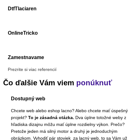
DtfTlaciaren
OnlineTricko
Zamestnavame
Prezrite si viac referencií
Čo ďalšie Vám viem
ponúknuť
Dostupný web
Chcete web alebo eshop lacno? Alebo chcete mať úspešný
projekt?
To je zásadná otázka.
Dva úplne totožné weby z
hľadiska dizajnu môžu mať úplne rozdielny výkon. Prečo?
Pretože jeden má silný motor a druhý je jednoduchým
obrázkom. Vyhodiť pár stoviek za lacný web, to sa Vám už