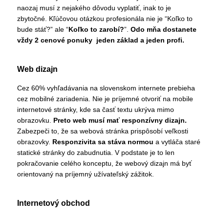
naozaj musí z nejakého dôvodu vyplatiť, inak to je
zbytočné. Kľúčovou otázkou profesionála nie je “Koľko to
bude stáť?” ale “
Koľko to zarobí?
”.
Odo mňa dostanete
vždy 2 cenové ponuky jeden základ a jeden profi.
Web dizajn
Cez 60% vyhľadávania na slovenskom internete prebieha
cez mobilné zariadenia. Nie je príjemné otvoriť na mobile
internetové stránky, kde sa časť textu ukrýva mimo
obrazovku.
Preto web musí mať responzívny dizajn.
Zabezpeči to, že sa webová stránka prispôsobí veľkosti
obrazovky.
Responzivita sa stáva normou
a vytláča staré
statické stránky do zabudnutia. V podstate je to len
pokračovanie celého konceptu, že webový dizajn má byť
orientovaný na príjemný užívateľský zážitok.
Internetový obchod