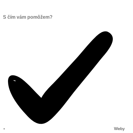
S čím vám pomôžem?
Weby