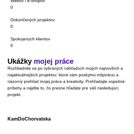
Webov / e-shopov
0
Dokončených projektov
0
Spokojených klientov
0
Ukážky
mojej práce
Rozhliadnite sa po vybraných náhľadoch mojich najnovších a
najaktuálnejších projektov, ktoré vám poskytnú inšpiráciu a
názorný prehľad mojej práce a kreativity. Prehľadajte úspešné
príbehy a nájdite to, čo presne hľadáte pre váš nasledujúci
projekt.
KamDoChorvatska