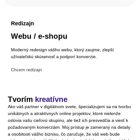
Redizajn
Webu / e-shopu
Moderný redesign vášho webu, ktorý zaujme, zlepší
užívateľskú skúsenosť a podporí konverzie.
Chcem redizajn
Tvorím
kreatívne
Ako váš partner v digitálnom svete, špecializujem sa na tvorbu
unikátnych a atraktívnych online projektov, ktoré nielenže
oslovia vašu cieľovú skupinu, ale tiež ich presvedčia a viesť k
požadovaným konverziám. Moj prístup je zameraný na detaily
a osobitosti vášho biznisu, čo zaručuje, že váš web bude