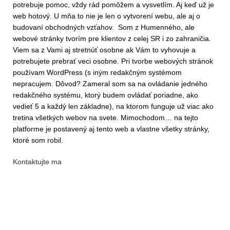
potrebuje pomoc, vždy rád pomôžem a vysvetlím. Aj keď už je
web hotový. U mňa to nie je len o vytvorení webu, ale aj o
budovaní obchodných vzťahov. Som z Humenného, ale
webové stránky tvorím pre klientov z celej SR i zo zahraničia.
Viem sa z Vami aj stretnúť osobne ak Vám to vyhovuje a
potrebujete prebrať veci osobne. Pri tvorbe webových stránok
používam WordPress (s iným redakčným systémom
nepracujem. Dôvod? Zameral som sa na ovládanie jedného
redakčného systému, ktorý budem ovládať poriadne, ako
vedieť 5 a každý len základne), na ktorom funguje už viac ako
tretina všetkých webov na svete. Mimochodom… na tejto
platforme je postavený aj tento web a vlastne všetky stránky,
ktoré som robil.
Kontaktujte ma