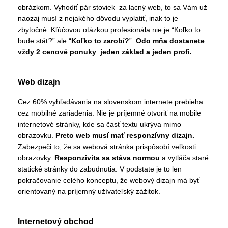
obrázkom. Vyhodiť pár stoviek za lacný web, to sa Vám už
naozaj musí z nejakého dôvodu vyplatiť, inak to je
zbytočné. Kľúčovou otázkou profesionála nie je “Koľko to
bude stáť?” ale “
Koľko to zarobí?
”.
Odo mňa dostanete
vždy 2 cenové ponuky jeden základ a jeden profi.
Web dizajn
Cez 60% vyhľadávania na slovenskom internete prebieha
cez mobilné zariadenia. Nie je príjemné otvoriť na mobile
internetové stránky, kde sa časť textu ukrýva mimo
obrazovku.
Preto web musí mať responzívny dizajn.
Zabezpeči to, že sa webová stránka prispôsobí veľkosti
obrazovky.
Responzivita sa stáva normou
a vytláča staré
statické stránky do zabudnutia. V podstate je to len
pokračovanie celého konceptu, že webový dizajn má byť
orientovaný na príjemný užívateľský zážitok.
Internetový obchod