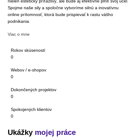
nielen esteticky príťažlivý, ale bude aj efektívne plniť svoj účel.
Spojme naše sily a spoločne vytvoríme silnú a inovatívnu
online prítomnosť, ktorá bude prispievať k rastu vášho
podnikania.
Viac o mne
Rokov skúseností
0
Webov / e-shopov
0
Dokončených projektov
0
Spokojených klientov
0
Ukážky
mojej práce