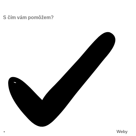
S čím vám pomôžem?
Weby