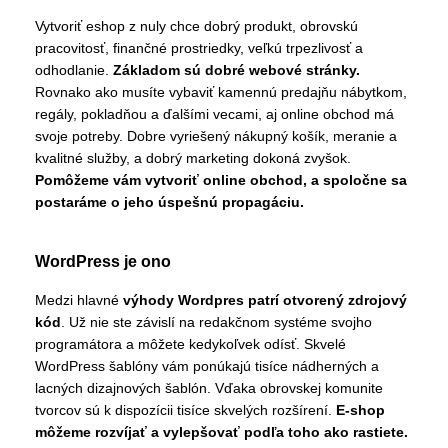
Vytvoriť eshop z nuly chce dobrý produkt, obrovskú
pracovitosť, finančné prostriedky, veľkú trpezlivosť a
odhodlanie.
Základom sú dobré webové stránky.
Rovnako ako musíte vybaviť kamennú predajňu nábytkom,
regály, pokladňou a ďalšími vecami, aj online obchod má
svoje potreby. Dobre vyriešený nákupný košík, meranie a
kvalitné služby, a dobrý marketing dokoná zvyšok.
Pomôžeme vám vytvoriť online obchod, a spoločne sa
postaráme o jeho úspešnú propagáciu.
WordPress je ono
Medzi hlavné
výhody Wordpres patrí otvorený zdrojový
kód
. Už nie ste závislí na redakčnom systéme svojho
programátora a môžete kedykoľvek odísť. Skvelé
WordPress šablóny vám ponúkajú tisíce nádherných a
lacných dizajnových šablón. Vďaka obrovskej komunite
tvorcov sú k dispozícii tisíce skvelých rozšírení.
E-shop
môžeme rozvíjať a vylepšovať podľa toho ako rastiete.