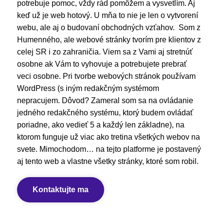
potrebuje pomoc, vždy rád pomôžem a vysvetlím. Aj
keď už je web hotový. U mňa to nie je len o vytvorení
webu, ale aj o budovaní obchodných vzťahov. Som z
Humenného, ale webové stránky tvorím pre klientov z
celej SR i zo zahraničia. Viem sa z Vami aj stretnúť
osobne ak Vám to vyhovuje a potrebujete prebrať
veci osobne. Pri tvorbe webových stránok používam
WordPress (s iným redakčným systémom
nepracujem. Dôvod? Zameral som sa na ovládanie
jedného redakčného systému, ktorý budem ovládať
poriadne, ako vedieť 5 a každý len základne), na
ktorom funguje už viac ako tretina všetkých webov na
svete. Mimochodom… na tejto platforme je postavený
aj tento web a vlastne všetky stránky, ktoré som robil.
Kontaktujte ma