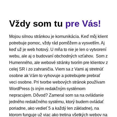
Vždy som tu
pre Vás!
Mojou silnou stránkou je komunikácia. Keď môj klient
potrebuje pomoc, vždy rád pomôžem a vysvetlím. Aj
keď už je web hotový. U mňa to nie je len o vytvorení
webu, ale aj o budovaní obchodných vzťahov. Som z
Humenného, ale webové stránky tvorím pre klientov z
celej SR i zo zahraničia. Viem sa z Vami aj stretnúť
osobne ak Vám to vyhovuje a potrebujete prebrať
veci osobne. Pri tvorbe webových stránok používam
WordPress (s iným redakčným systémom
nepracujem. Dôvod? Zameral som sa na ovládanie
jedného redakčného systému, ktorý budem ovládať
poriadne, ako vedieť 5 a každý len základne), na
ktorom funguje už viac ako tretina všetkých webov na