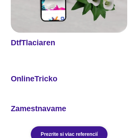
DtfTlaciaren
OnlineTricko
Zamestnavame
Prezrite si viac referencií