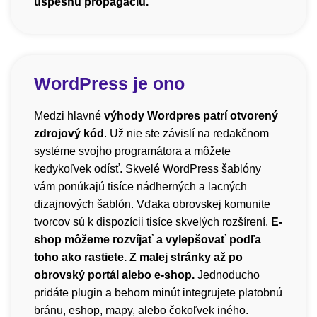
úspešnú propagáciu.
WordPress je ono
Medzi hlavné
výhody Wordpres patrí otvorený
zdrojový kód
. Už nie ste závislí na redakčnom
systéme svojho programátora a môžete
kedykoľvek odísť. Skvelé WordPress šablóny
vám ponúkajú tisíce nádherných a lacných
dizajnových šablón. Vďaka obrovskej komunite
tvorcov sú k dispozícii tisíce skvelých rozšírení.
E-
shop môžeme rozvíjať a vylepšovať podľa
toho ako rastiete. Z malej stránky až po
obrovský portál alebo e-shop.
Jednoducho
pridáte plugin a behom minút integrujete platobnú
bránu, eshop, mapy, alebo čokoľvek iného.