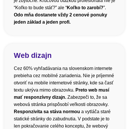
je zbytočné. Kľúčovou otázkou profesionála nie je
“Koľko to bude stáť?” ale “
Koľko to zarobí?
”.
Odo mňa dostanete vždy 2 cenové ponuky
jeden základ a jeden profi.
Web dizajn
Cez 60% vyhľadávania na slovenskom internete
prebieha cez mobilné zariadenia. Nie je príjemné
otvoriť na mobile internetové stránky, kde sa časť
textu ukrýva mimo obrazovku.
Preto web musí
mať responzívny dizajn.
Zabezpeči to, že sa
webová stránka prispôsobí veľkosti obrazovky.
Responzivita sa stáva normou
a vytláča staré
statické stránky do zabudnutia. V podstate je to
len pokračovanie celého konceptu, že webový