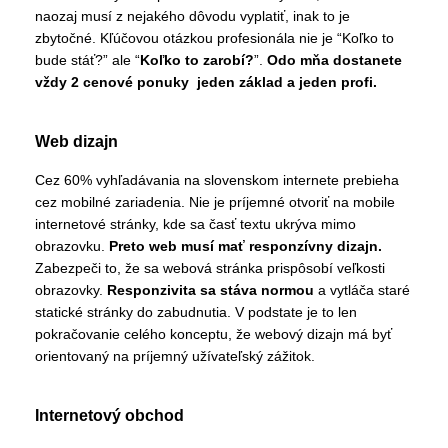
naozaj musí z nejakého dôvodu vyplatiť, inak to je
zbytočné. Kľúčovou otázkou profesionála nie je “Koľko to
bude stáť?” ale “
Koľko to zarobí?
”.
Odo mňa dostanete
vždy 2 cenové ponuky jeden základ a jeden profi.
Web dizajn
Cez 60% vyhľadávania na slovenskom internete prebieha
cez mobilné zariadenia. Nie je príjemné otvoriť na mobile
internetové stránky, kde sa časť textu ukrýva mimo
obrazovku.
Preto web musí mať responzívny dizajn.
Zabezpeči to, že sa webová stránka prispôsobí veľkosti
obrazovky.
Responzivita sa stáva normou
a vytláča staré
statické stránky do zabudnutia. V podstate je to len
pokračovanie celého konceptu, že webový dizajn má byť
orientovaný na príjemný užívateľský zážitok.
Internetový obchod