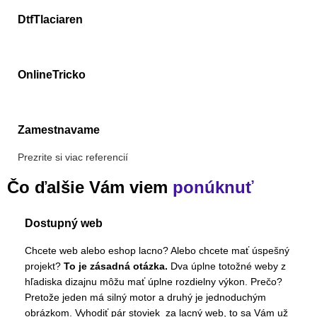
DtfTlaciaren
OnlineTricko
Zamestnavame
Prezrite si viac referencií
Čo ďalšie Vám viem
ponúknuť
Dostupný web
Chcete web alebo eshop lacno? Alebo chcete mať úspešný
projekt?
To je zásadná otázka.
Dva úplne totožné weby z
hľadiska dizajnu môžu mať úplne rozdielny výkon. Prečo?
Pretože jeden má silný motor a druhý je jednoduchým
obrázkom. Vyhodiť pár stoviek za lacný web, to sa Vám už