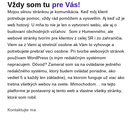
Vždy som tu
pre Vás!
Mojou silnou stránkou je komunikácia. Keď môj klient
potrebuje pomoc, vždy rád pomôžem a vysvetlím. Aj keď už je
web hotový. U mňa to nie je len o vytvorení webu, ale aj o
budovaní obchodných vzťahov. Som z Humenného, ale
webové stránky tvorím pre klientov z celej SR i zo zahraničia.
Viem sa z Vami aj stretnúť osobne ak Vám to vyhovuje a
potrebujete prebrať veci osobne. Pri tvorbe webových stránok
používam WordPress (s iným redakčným systémom
nepracujem. Dôvod? Zameral som sa na ovládanie jedného
redakčného systému, ktorý budem ovládať poriadne, ako
vedieť 5 a každý len základne), na ktorom funguje už viac ako
tretina všetkých webov na svete. Mimochodom… na tejto
platforme je postavený aj tento web a vlastne všetky stránky,
ktoré som robil.
Kontaktujte ma