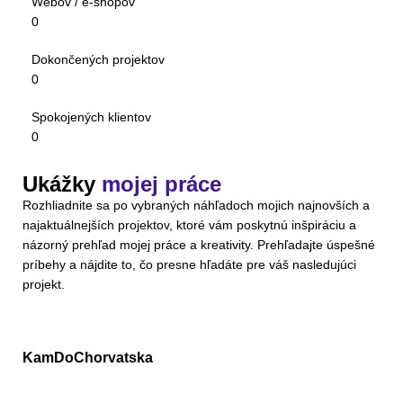
Webov / e-shopov
0
Dokončených projektov
0
Spokojených klientov
0
Ukážky
mojej práce
Rozhliadnite sa po vybraných náhľadoch mojich najnovších a
najaktuálnejších projektov, ktoré vám poskytnú inšpiráciu a
názorný prehľad mojej práce a kreativity. Prehľadajte úspešné
príbehy a nájdite to, čo presne hľadáte pre váš nasledujúci
projekt.
KamDoChorvatska