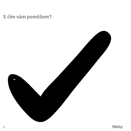
S čím vám pomôžem?
Weby