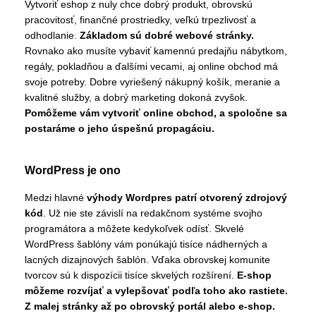
Vytvoriť eshop z nuly chce dobrý produkt, obrovskú
pracovitosť, finančné prostriedky, veľkú trpezlivosť a
odhodlanie.
Základom sú dobré webové stránky.
Rovnako ako musíte vybaviť kamennú predajňu nábytkom,
regály, pokladňou a ďalšími vecami, aj online obchod má
svoje potreby. Dobre vyriešený nákupný košík, meranie a
kvalitné služby, a dobrý marketing dokoná zvyšok.
Pomôžeme vám vytvoriť online obchod, a spoločne sa
postaráme o jeho úspešnú propagáciu.
WordPress je ono
Medzi hlavné
výhody Wordpres patrí otvorený zdrojový
kód
. Už nie ste závislí na redakčnom systéme svojho
programátora a môžete kedykoľvek odísť. Skvelé
WordPress šablóny vám ponúkajú tisíce nádherných a
lacných dizajnových šablón. Vďaka obrovskej komunite
tvorcov sú k dispozícii tisíce skvelých rozšírení.
E-shop
môžeme rozvíjať a vylepšovať podľa toho ako rastiete.
Z malej stránky až po obrovský portál alebo e-shop.