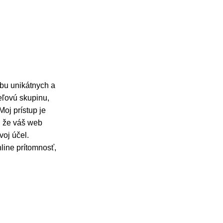
rbu unikátnych a
ieľovú skupinu,
oj prístup je
, že váš web
voj účel.
line prítomnosť,