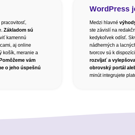
WordPress j
 pracovitosť,
Medzi hlavné
výhody
e.
Základom sú
ste závislí na redak
viť kamennú
kedykoľvek odísť. Sk
cami, aj online
nádherných a lacnýc
 košík, meranie a
tvorcov sú k dispozíci
Pomôžeme vám
rozvíjať a vylepšova
me o jeho úspešnú
obrovský portál ale
minút integrujete pl