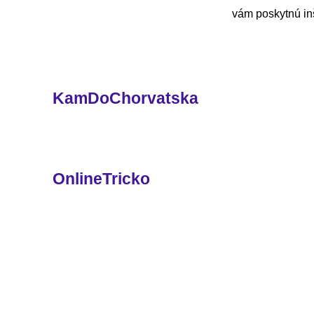
vám poskytnú inš
KamDoChorvatska
OnlineTricko