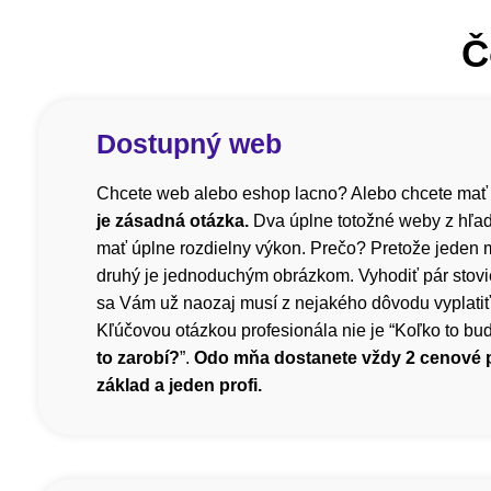
Č
Dostupný web
Chcete web alebo eshop lacno? Alebo chcete mať
je zásadná otázka.
Dva úplne totožné weby z hľa
mať úplne rozdielny výkon. Prečo? Pretože jeden m
druhý je jednoduchým obrázkom. Vyhodiť pár stovi
sa Vám už naozaj musí z nejakého dôvodu vyplatiť, 
Kľúčovou otázkou profesionála nie je “Koľko to bude
to zarobí?
”.
Odo mňa dostanete vždy 2 cenové
základ a jeden profi.