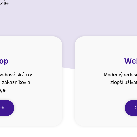
zie.
hop
Web
webové stránky
Moderný redesi
u zákazníkov a
zlepší užív
je.
eb