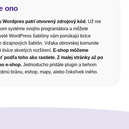
e ono
 Wordpres patrí otvorený zdrojový kód
. Už nie
čnom systéme svojho programátora a môžete
velé WordPress šablóny vám ponúkajú tisíce
h dizajnových šablón. Vďaka obrovskej komunite
i tisíce skvelých rozšírení.
E-shop môžeme
ť podľa toho ako rastiete. Z malej stránky až po
bo e-shop.
Jednoducho pridáte plugin a behom
atobnú bránu, eshop, mapy, alebo čokoľvek iného.