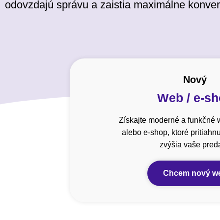
odovzdajú správu a zaistia maximálne konver
Nový
Web / e-s
Získajte moderné a funkčné 
alebo e-shop, ktoré pritiahn
zvýšia vaše preda
Chcem nový w