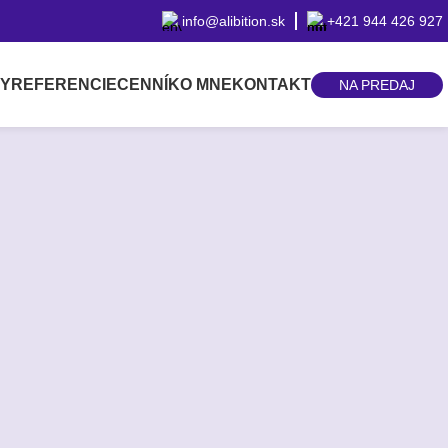
info@alibition.sk
+421 944 426 927
BY
REFERENCIE
CENNÍK
O MNE
KONTAKT
NA PREDAJ