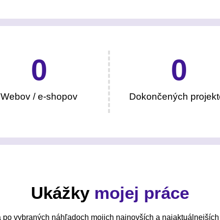
0
0
Webov / e-shopov
Dokončených projekt
Ukážky
mojej práce
 po vybraných náhľadoch mojich najnovších a najaktuálnejších 