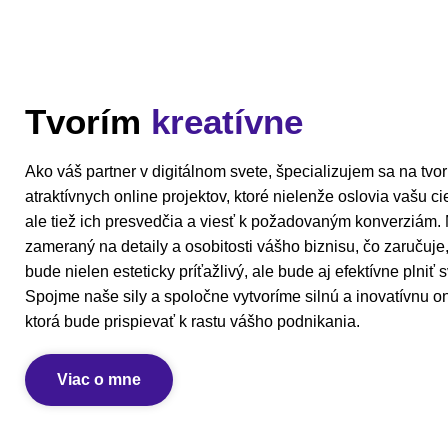
Tvorím
kreatívne
Ako váš partner v digitálnom svete, špecializujem sa na tvo
atraktívnych online projektov, ktoré nielenže oslovia vašu c
ale tiež ich presvedčia a viesť k požadovaným konverziám. M
zameraný na detaily a osobitosti vášho biznisu, čo zaručuje
bude nielen esteticky príťažlivý, ale bude aj efektívne plniť s
Spojme naše sily a spoločne vytvoríme silnú a inovatívnu on
ktorá bude prispievať k rastu vášho podnikania.
Viac o mne