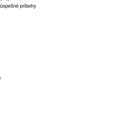
e úspešné príbehy
e