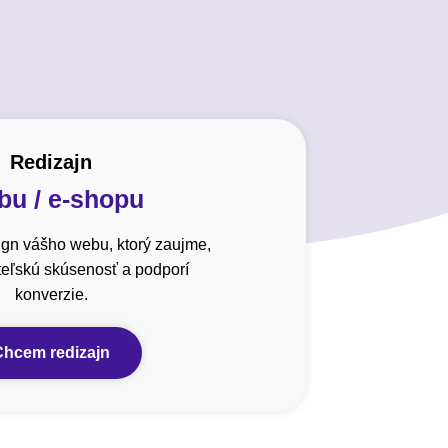
Redizajn
u / e-shopu
gn vášho webu, ktorý zaujme,
ateľskú skúsenosť a podporí
konverzie.
Chcem redizajn