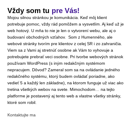
Vždy som tu
pre Vás!
Mojou silnou stránkou je komunikácia. Keď môj klient
potrebuje pomoc, vždy rád pomôžem a vysvetlím. Aj keď už je
web hotový. U mňa to nie je len o vytvorení webu, ale aj o
budovaní obchodných vzťahov. Som z Humenného, ale
webové stránky tvorím pre klientov z celej SR i zo zahraničia.
Viem sa z Vami aj stretnúť osobne ak Vám to vyhovuje a
potrebujete prebrať veci osobne. Pri tvorbe webových stránok
používam WordPress (s iným redakčným systémom
nepracujem. Dôvod? Zameral som sa na ovládanie jedného
redakčného systému, ktorý budem ovládať poriadne, ako
vedieť 5 a každý len základne), na ktorom funguje už viac ako
tretina všetkých webov na svete. Mimochodom… na tejto
platforme je postavený aj tento web a vlastne všetky stránky,
ktoré som robil.
Kontaktujte ma