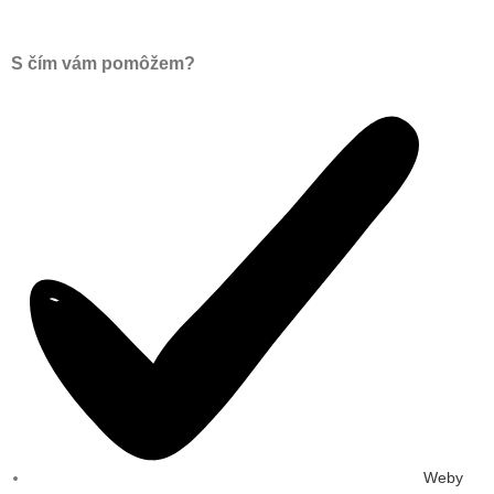
S čím vám pomôžem?
Weby