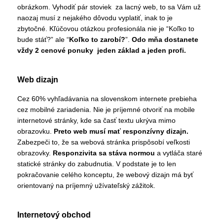
obrázkom. Vyhodiť pár stoviek za lacný web, to sa Vám už
naozaj musí z nejakého dôvodu vyplatiť, inak to je
zbytočné. Kľúčovou otázkou profesionála nie je “Koľko to
bude stáť?” ale “
Koľko to zarobí?
”.
Odo mňa dostanete
vždy 2 cenové ponuky jeden základ a jeden profi.
Web dizajn
Cez 60% vyhľadávania na slovenskom internete prebieha
cez mobilné zariadenia. Nie je príjemné otvoriť na mobile
internetové stránky, kde sa časť textu ukrýva mimo
obrazovku.
Preto web musí mať responzívny dizajn.
Zabezpeči to, že sa webová stránka prispôsobí veľkosti
obrazovky.
Responzivita sa stáva normou
a vytláča staré
statické stránky do zabudnutia. V podstate je to len
pokračovanie celého konceptu, že webový dizajn má byť
orientovaný na príjemný užívateľský zážitok.
Internetový obchod