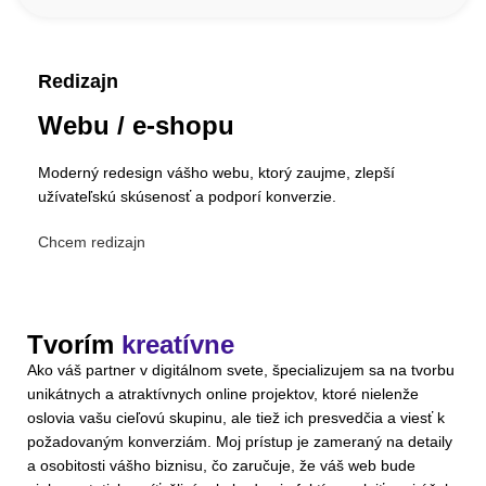
Redizajn
Webu / e-shopu
Moderný redesign vášho webu, ktorý zaujme, zlepší
užívateľskú skúsenosť a podporí konverzie.
Chcem redizajn
Tvorím
kreatívne
Ako váš partner v digitálnom svete, špecializujem sa na tvorbu
unikátnych a atraktívnych online projektov, ktoré nielenže
oslovia vašu cieľovú skupinu, ale tiež ich presvedčia a viesť k
požadovaným konverziám. Moj prístup je zameraný na detaily
a osobitosti vášho biznisu, čo zaručuje, že váš web bude