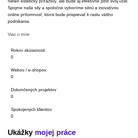
nielen esteticky príťažlivý, ale bude aj efektívne plniť svoj účel.
Spojme naše sily a spoločne vytvoríme silnú a inovatívnu
online prítomnosť, ktorá bude prispievať k rastu vášho
podnikania.
Viac o mne
Rokov skúseností
0
Webov / e-shopov
0
Dokončených projektov
0
Spokojených klientov
0
Ukážky
mojej práce