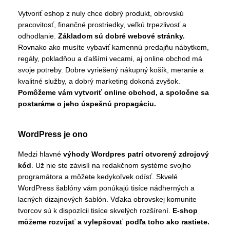
Vytvoriť eshop z nuly chce dobrý produkt, obrovskú
pracovitosť, finančné prostriedky, veľkú trpezlivosť a
odhodlanie.
Základom sú dobré webové stránky.
Rovnako ako musíte vybaviť kamennú predajňu nábytkom,
regály, pokladňou a ďalšími vecami, aj online obchod má
svoje potreby. Dobre vyriešený nákupný košík, meranie a
kvalitné služby, a dobrý marketing dokoná zvyšok.
Pomôžeme vám vytvoriť online obchod, a spoločne sa
postaráme o jeho úspešnú propagáciu.
WordPress je ono
Medzi hlavné
výhody Wordpres patrí otvorený zdrojový
kód
. Už nie ste závislí na redakčnom systéme svojho
programátora a môžete kedykoľvek odísť. Skvelé
WordPress šablóny vám ponúkajú tisíce nádherných a
lacných dizajnových šablón. Vďaka obrovskej komunite
tvorcov sú k dispozícii tisíce skvelých rozšírení.
E-shop
môžeme rozvíjať a vylepšovať podľa toho ako rastiete.