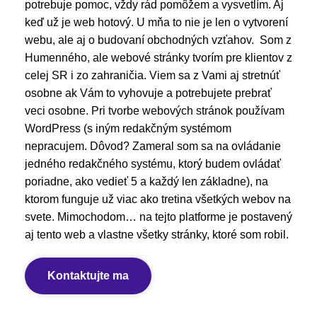
potrebuje pomoc, vždy rád pomôžem a vysvetlím. Aj
keď už je web hotový. U mňa to nie je len o vytvorení
webu, ale aj o budovaní obchodných vzťahov. Som z
Humenného, ale webové stránky tvorím pre klientov z
celej SR i zo zahraničia. Viem sa z Vami aj stretnúť
osobne ak Vám to vyhovuje a potrebujete prebrať
veci osobne. Pri tvorbe webových stránok používam
WordPress (s iným redakčným systémom
nepracujem. Dôvod? Zameral som sa na ovládanie
jedného redakčného systému, ktorý budem ovládať
poriadne, ako vedieť 5 a každý len základne), na
ktorom funguje už viac ako tretina všetkých webov na
svete. Mimochodom… na tejto platforme je postavený
aj tento web a vlastne všetky stránky, ktoré som robil.
Kontaktujte ma