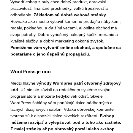
Vytvoriť eshop z nuly chce dobrý produkt, obrovskú
pracovitosť, finančné prostriedky, veľkú trpezlivosť a
odhodlanie.
Základom sú dobré webové stránky.
Rovnako ako musíte vybaviť kamennú predajňu nábytkom,
regály, pokladňou a ďalšími vecami, aj online obchod má
svoje potreby. Dobre vyriešený nákupný košík, meranie a
kvalitné služby, a dobrý marketing dokoná zvyšok.
Pomôžeme vám vytvoriť online obchod, a spoločne sa
postaráme o jeho úspešnú propagáciu.
WordPress je ono
Medzi hlavné
výhody Wordpres patrí otvorený zdrojový
kód
. Už nie ste závislí na redakčnom systéme svojho
programátora a môžete kedykoľvek odísť. Skvelé
WordPress šablóny vám ponúkajú tisíce nádherných a
lacných dizajnových šablón. Vďaka obrovskej komunite
tvorcov sú k dispozícii tisíce skvelých rozšírení.
E-shop
môžeme rozvíjať a vylepšovať podľa toho ako rastiete.
Z malej stránky až po obrovský portál alebo e-shop.