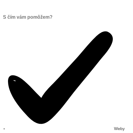
S čím vám pomôžem?
Weby