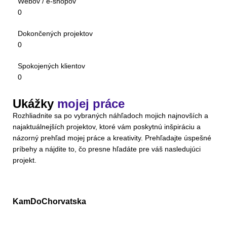
Webov / e-shopov
0
Dokončených projektov
0
Spokojených klientov
0
Ukážky
mojej práce
Rozhliadnite sa po vybraných náhľadoch mojich najnovších a
najaktuálnejších projektov, ktoré vám poskytnú inšpiráciu a
názorný prehľad mojej práce a kreativity. Prehľadajte úspešné
príbehy a nájdite to, čo presne hľadáte pre váš nasledujúci
projekt.
KamDoChorvatska