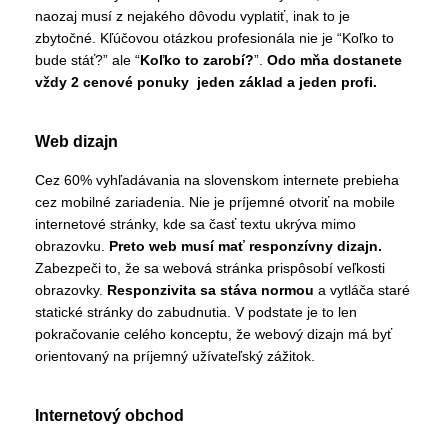
naozaj musí z nejakého dôvodu vyplatiť, inak to je
zbytočné. Kľúčovou otázkou profesionála nie je “Koľko to
bude stáť?” ale “
Koľko to zarobí?
”.
Odo mňa dostanete
vždy 2 cenové ponuky jeden základ a jeden profi.
Web dizajn
Cez 60% vyhľadávania na slovenskom internete prebieha
cez mobilné zariadenia. Nie je príjemné otvoriť na mobile
internetové stránky, kde sa časť textu ukrýva mimo
obrazovku.
Preto web musí mať responzívny dizajn.
Zabezpeči to, že sa webová stránka prispôsobí veľkosti
obrazovky.
Responzivita sa stáva normou
a vytláča staré
statické stránky do zabudnutia. V podstate je to len
pokračovanie celého konceptu, že webový dizajn má byť
orientovaný na príjemný užívateľský zážitok.
Internetový obchod