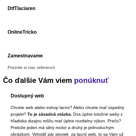
DtfTlaciaren
OnlineTricko
Zamestnavame
Prezrite si viac referencií
Čo ďalšie Vám viem
ponúknuť
Dostupný web
Chcete web alebo eshop lacno? Alebo chcete mať úspešný
projekt?
To je zásadná otázka.
Dva úplne totožné weby z
hľadiska dizajnu môžu mať úplne rozdielny výkon. Prečo?
Pretože jeden má silný motor a druhý je jednoduchým
obrázkom. Vyhodiť pár stoviek za lacný web, to sa Vám už