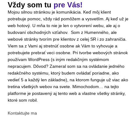
Vždy som tu
pre Vás!
Mojou silnou stránkou je komunikácia. Keď môj klient
potrebuje pomoc, vždy rád pomôžem a vysvetlím. Aj keď už je
web hotový. U mňa to nie je len o vytvorení webu, ale aj o
budovaní obchodných vzťahov. Som z Humenného, ale
webové stránky tvorím pre klientov z celej SR i zo zahraničia.
Viem sa z Vami aj stretnúť osobne ak Vám to vyhovuje a
potrebujete prebrať veci osobne. Pri tvorbe webových stránok
používam WordPress (s iným redakčným systémom
nepracujem. Dôvod? Zameral som sa na ovládanie jedného
redakčného systému, ktorý budem ovládať poriadne, ako
vedieť 5 a každý len základne), na ktorom funguje už viac ako
tretina všetkých webov na svete. Mimochodom… na tejto
platforme je postavený aj tento web a vlastne všetky stránky,
ktoré som robil.
Kontaktujte ma