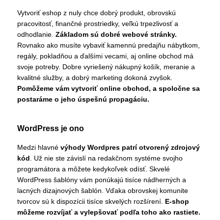
Vytvoriť eshop z nuly chce dobrý produkt, obrovskú
pracovitosť, finančné prostriedky, veľkú trpezlivosť a
odhodlanie.
Základom sú dobré webové stránky.
Rovnako ako musíte vybaviť kamennú predajňu nábytkom,
regály, pokladňou a ďalšími vecami, aj online obchod má
svoje potreby. Dobre vyriešený nákupný košík, meranie a
kvalitné služby, a dobrý marketing dokoná zvyšok.
Pomôžeme vám vytvoriť online obchod, a spoločne sa
postaráme o jeho úspešnú propagáciu.
WordPress je ono
Medzi hlavné
výhody Wordpres patrí otvorený zdrojový
kód
. Už nie ste závislí na redakčnom systéme svojho
programátora a môžete kedykoľvek odísť. Skvelé
WordPress šablóny vám ponúkajú tisíce nádherných a
lacných dizajnových šablón. Vďaka obrovskej komunite
tvorcov sú k dispozícii tisíce skvelých rozšírení.
E-shop
môžeme rozvíjať a vylepšovať podľa toho ako rastiete.