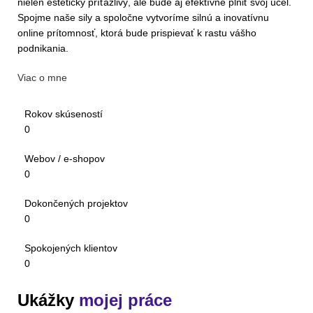
nielen esteticky príťažlivý, ale bude aj efektívne plniť svoj účel.
Spojme naše sily a spoločne vytvoríme silnú a inovatívnu
online prítomnosť, ktorá bude prispievať k rastu vášho
podnikania.
Viac o mne
Rokov skúseností
0
Webov / e-shopov
0
Dokončených projektov
0
Spokojených klientov
0
Ukážky
mojej práce