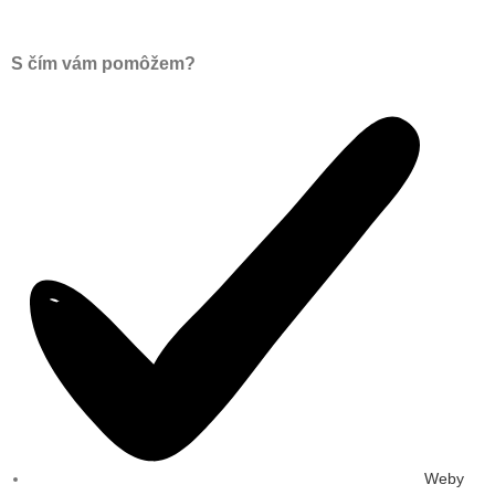
S čím vám pomôžem?
Weby