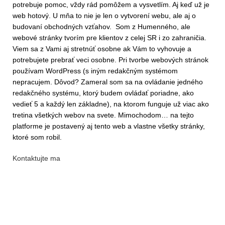
potrebuje pomoc, vždy rád pomôžem a vysvetlím. Aj keď už je
web hotový. U mňa to nie je len o vytvorení webu, ale aj o
budovaní obchodných vzťahov. Som z Humenného, ale
webové stránky tvorím pre klientov z celej SR i zo zahraničia.
Viem sa z Vami aj stretnúť osobne ak Vám to vyhovuje a
potrebujete prebrať veci osobne. Pri tvorbe webových stránok
používam WordPress (s iným redakčným systémom
nepracujem. Dôvod? Zameral som sa na ovládanie jedného
redakčného systému, ktorý budem ovládať poriadne, ako
vedieť 5 a každý len základne), na ktorom funguje už viac ako
tretina všetkých webov na svete. Mimochodom… na tejto
platforme je postavený aj tento web a vlastne všetky stránky,
ktoré som robil.
Kontaktujte ma