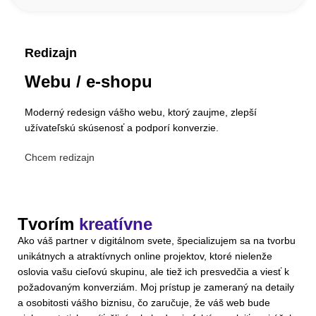
Redizajn
Webu / e-shopu
Moderný redesign vášho webu, ktorý zaujme, zlepší
užívateľskú skúsenosť a podporí konverzie.
Chcem redizajn
Tvorím
kreatívne
Ako váš partner v digitálnom svete, špecializujem sa na tvorbu
unikátnych a atraktívnych online projektov, ktoré nielenže
oslovia vašu cieľovú skupinu, ale tiež ich presvedčia a viesť k
požadovaným konverziám. Moj prístup je zameraný na detaily
a osobitosti vášho biznisu, čo zaručuje, že váš web bude