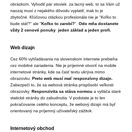
obrázkom. Vyhodiť pár stoviek za lacný web, to sa Vám už
naozaj musí z nejakého dôvodu vyplatiť, inak to je
zbytočné. Kľúčovou otázkou profesionála nie je “Koľko to
bude stáť?” ale “
Koľko to zarobí?
”.
Odo mňa dostanete
vždy 2 cenové ponuky jeden základ a jeden profi.
Web dizajn
Cez 60% vyhľadávania na slovenskom internete prebieha
cez mobilné zariadenia. Nie je príjemné otvoriť na mobile
internetové stránky, kde sa časť textu ukrýva mimo
obrazovku.
Preto web musí mať responzívny dizajn.
Zabezpeči to, že sa webová stránka prispôsobí veľkosti
obrazovky.
Responzivita sa stáva normou
a vytláča staré
statické stránky do zabudnutia. V podstate je to len
pokračovanie celého konceptu, že webový dizajn má byť
orientovaný na príjemný užívateľský zážitok.
Internetový obchod