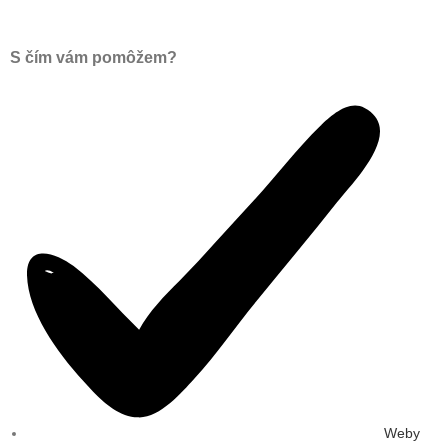
S čím vám pomôžem?
Weby