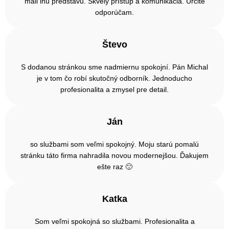
mali inú predstavu. Skvelý prístup a komunikácia. Určite
odporúčam.
Števo
S dodanou stránkou sme nadmiernu spokojní. Pán Michal
je v tom čo robí skutočný odborník. Jednoducho
profesionalita a zmysel pre detail.
Ján
so službami som veľmi spokojný. Moju starú pomalú
stránku táto firma nahradila novou modernejšou. Ďakujem
ešte raz 🙂
Katka
Som veľmi spokojná so službami. Profesionalita a