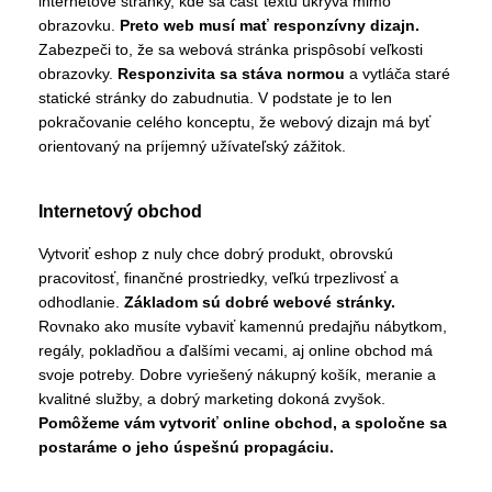
internetové stránky, kde sa časť textu ukrýva mimo
obrazovku.
Preto web musí mať responzívny dizajn.
Zabezpeči to, že sa webová stránka prispôsobí veľkosti
obrazovky.
Responzivita sa stáva normou
a vytláča staré
statické stránky do zabudnutia. V podstate je to len
pokračovanie celého konceptu, že webový dizajn má byť
orientovaný na príjemný užívateľský zážitok.
Internetový obchod
Vytvoriť eshop z nuly chce dobrý produkt, obrovskú
pracovitosť, finančné prostriedky, veľkú trpezlivosť a
odhodlanie.
Základom sú dobré webové stránky.
Rovnako ako musíte vybaviť kamennú predajňu nábytkom,
regály, pokladňou a ďalšími vecami, aj online obchod má
svoje potreby. Dobre vyriešený nákupný košík, meranie a
kvalitné služby, a dobrý marketing dokoná zvyšok.
Pomôžeme vám vytvoriť online obchod, a spoločne sa
postaráme o jeho úspešnú propagáciu.