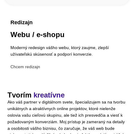
Redizajn
Webu / e-shopu
Moderný redesign vášho webu, ktorý zaujme, zlepší
užívateľskú skúsenosť a podporí konverzie.
Chcem redizajn
Tvorím
kreatívne
Ako váš partner v digitálnom svete, špecializujem sa na tvorbu
unikátnych a atraktívnych online projektov, ktoré nielenže
oslovia vašu cieľovú skupinu, ale tiež ich presvedčia a viesť k
požadovaným konverziám. Moj prístup je zameraný na detaily
a osobitosti vášho biznisu, čo zaručuje, že váš web bude