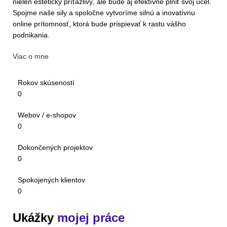
nielen esteticky príťažlivý, ale bude aj efektívne plniť svoj účel.
Spojme naše sily a spoločne vytvoríme silnú a inovatívnu
online prítomnosť, ktorá bude prispievať k rastu vášho
podnikania.
Viac o mne
Rokov skúseností
0
Webov / e-shopov
0
Dokončených projektov
0
Spokojených klientov
0
Ukážky
mojej práce