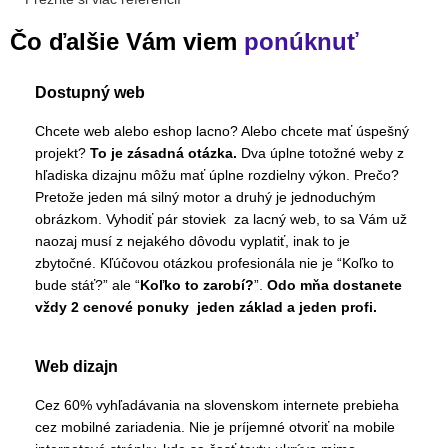
Čo ďalšie Vám viem
ponúknuť
Dostupný web
Chcete web alebo eshop lacno? Alebo chcete mať úspešný
projekt?
To je zásadná otázka.
Dva úplne totožné weby z
hľadiska dizajnu môžu mať úplne rozdielny výkon. Prečo?
Pretože jeden má silný motor a druhý je jednoduchým
obrázkom. Vyhodiť pár stoviek za lacný web, to sa Vám už
naozaj musí z nejakého dôvodu vyplatiť, inak to je
zbytočné. Kľúčovou otázkou profesionála nie je “Koľko to
bude stáť?” ale “
Koľko to zarobí?
”.
Odo mňa dostanete
vždy 2 cenové ponuky jeden základ a jeden profi.
Web dizajn
Cez 60% vyhľadávania na slovenskom internete prebieha
cez mobilné zariadenia. Nie je príjemné otvoriť na mobile