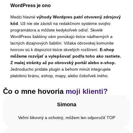
WordPress je ono
Medzi hlavné
výhody Wordpres patrí otvorený zdrojový
kód
. Už nie ste závislí na redakčnom systéme svojho
programátora a môžete kedykoľvek odísť. Skvelé
WordPress šablóny vám ponúkajú tisíce nádherných a
lacných dizajnových šablón. Vďaka obrovskej komunite
tvorcov sú k dispozícii tisíce skvelých rozšírení.
E-shop
môžeme rozvíjať a vylepšovať podľa toho ako rastiete.
Z malej stránky až po obrovský portál alebo e-shop.
Jednoducho pridáte plugin a behom minút integrujete
platobnú bránu, eshop, mapy, alebo čokoľvek iného.
Čo o mne hovoria
moji klienti?
Simona
Veľmi šikovný a ochotný, môžem len odporučiť TOP