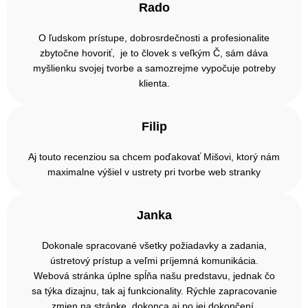
Rado
O ľudskom prístupe, dobrosrdečnosti a profesionalite
zbytočne hovoriť, je to človek s veľkým Č, sám dáva
myšlienku svojej tvorbe a samozrejme vypočuje potreby
klienta.
Filip
Aj touto recenziou sa chcem poďakovať Mišovi, ktorý nám
maximalne výšiel v ustrety pri tvorbe web stranky
Janka
Dokonale spracované všetky požiadavky a zadania,
ústretový prístup a veľmi príjemná komunikácia.
Webová stránka úplne spĺňa našu predstavu, jednak čo
sa týka dizajnu, tak aj funkcionality. Rýchle zapracovanie
zmien na stránke, dokonca aj po jej dokončení.