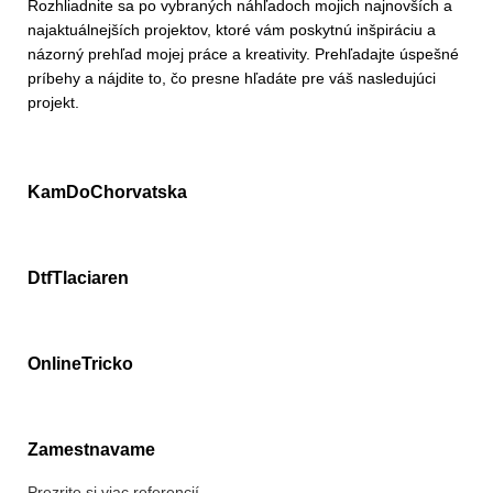
Rozhliadnite sa po vybraných náhľadoch mojich najnovších a
najaktuálnejších projektov, ktoré vám poskytnú inšpiráciu a
názorný prehľad mojej práce a kreativity. Prehľadajte úspešné
príbehy a nájdite to, čo presne hľadáte pre váš nasledujúci
projekt.
KamDoChorvatska
DtfTlaciaren
OnlineTricko
Zamestnavame
Prezrite si viac referencií